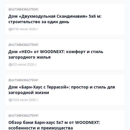
@id73484366279341
Дом «Двухмодульная Скандинавия» 5х6 м:
строительство за один день
47
26 июля 2026 г.
@id73484366279341
Дом «НЕО» от WOODNEXT: комфорт и стиль
загородного жилья
3
25 июля 2026 г.
@id73484366279341
Дом «Барн-Хаус с Террасой»: простор и стиль для
загородной жизни
10
24 июля 2026 г.
@id73484366279341
Обзор бани Барн-хаус 5х7 м от WOODNEXT:
особенности и преимущества