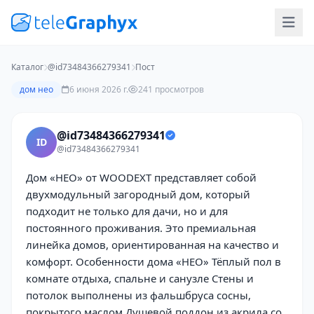
Каталог
@id73484366279341
Пост
дом нео
6 июня 2026 г.
241 просмотров
@id73484366279341
ID
@id73484366279341
Дом «НЕО» от WOODEXT представляет собой
двухмодульный загородный дом, который
подходит не только для дачи, но и для
постоянного проживания. Это премиальная
линейка домов, ориентированная на качество и
комфорт. Особенности дома «НЕО» Тёплый пол в
комнате отдыха, спальне и санузле Стены и
потолок выполнены из фальшбруса сосны,
покрытого маслом Душевой поддон из акрила со