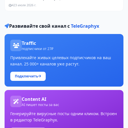
4
23 июля 2026 г.
Развивайте свой канал с
TeleGraphyx
Traffic
подписчики от 27₽
Привлекайте живых целевых подписчиков на ваш
канал. 25 000+ каналов уже растут.
Подключить
Content AI
AI пишет посты за вас
Генерируйте вирусные посты одним кликом. Встроен
в редактор TeleGraphyx.