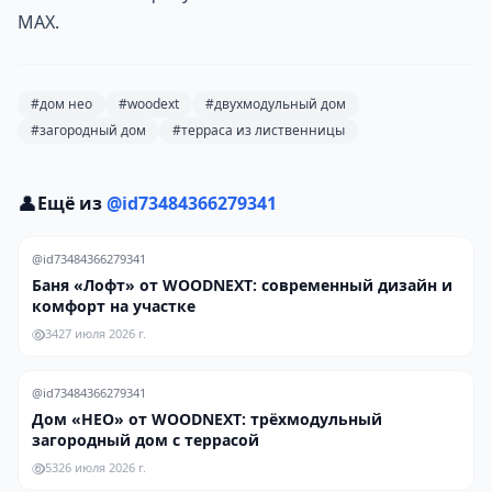
MAX.
#дом нео
#woodext
#двухмодульный дом
#загородный дом
#терраса из лиственницы
👤
Ещё из
@id73484366279341
@id73484366279341
Баня «Лофт» от WOODNEXT: современный дизайн и
комфорт на участке
34
27 июля 2026 г.
@id73484366279341
Дом «НЕО» от WOODNEXT: трёхмодульный
загородный дом с террасой
53
26 июля 2026 г.