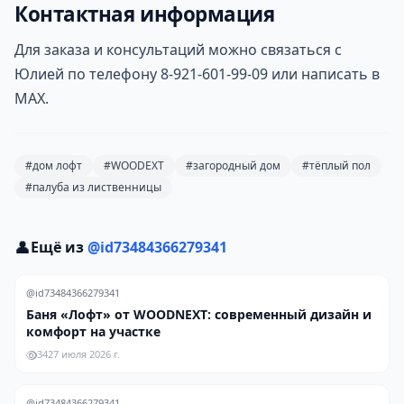
Контактная информация
Для заказа и консультаций можно связаться с
Юлией по телефону 8-921-601-99-09 или написать в
MAX.
#дом лофт
#WOODEXT
#загородный дом
#тёплый пол
#палуба из лиственницы
👤
Ещё из
@id73484366279341
@id73484366279341
Баня «Лофт» от WOODNEXT: современный дизайн и
комфорт на участке
34
27 июля 2026 г.
@id73484366279341