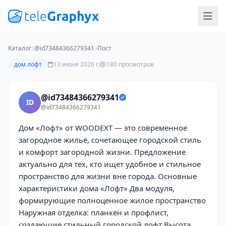
Каталог
@id73484366279341
Пост
дом лофт
13 июня 2026 г.
180 просмотров
@id73484366279341
ID
@id73484366279341
Дом «Лофт» от WOODEXT — это современное
загородное жильё, сочетающее городской стиль
и комфорт загородной жизни. Предложение
актуально для тех, кто ищет удобное и стильное
пространство для жизни вне города. Основные
характеристики дома «Лофт» Два модуля,
формирующие полноценное жилое пространство
Наружная отделка: планкен и профлист,
создающие стильный городской лофт Высота