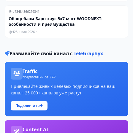
@id73484366279341
Обзор бани Барн-хаус 5х7 м от WOODNEXT:
особенности и преимущества
4
23 июля 2026 г.
Развивайте свой канал с
TeleGraphyx
Traffic
подписчики от 27₽
Привлекайте живых целевых подписчиков на ваш
канал. 25 000+ каналов уже растут.
Подключить
Content AI