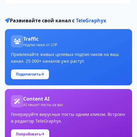
Развивайте свой канал с
TeleGraphyx
Traffic
подписчики от 27₽
Привлекайте живых целевых подписчиков на ваш
канал. 25 000+ каналов уже растут.
Подключить
Content AI
AI пишет посты за вас
Генерируйте вирусные посты одним кликом. Встроен
в редактор TeleGraphyx.
Попробовать