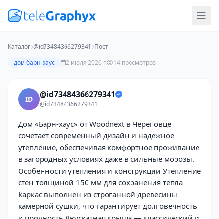
Каталог
@id73484366279341
Пост
дом барн-хаус
2 июля 2026 г.
14 просмотров
@id73484366279341
ID
@id73484366279341
Дом «Барн-хаус» от Woodnext в Череповце
сочетает современный дизайн и надёжное
утепление, обеспечивая комфортное проживание
в загородных условиях даже в сильные морозы.
Особенности утепления и конструкции Утепление
стен толщиной 150 мм для сохранения тепла
Каркас выполнен из строганной древесины
камерной сушки, что гарантирует долговечность
и прочность Двускатная крыша — классический и