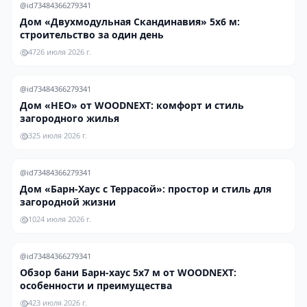
@id73484366279341
Дом «Двухмодульная Скандинавия» 5х6 м:
строительство за один день
47
26 июля 2026 г.
@id73484366279341
Дом «НЕО» от WOODNEXT: комфорт и стиль
загородного жилья
3
25 июля 2026 г.
@id73484366279341
Дом «Барн-Хаус с Террасой»: простор и стиль для
загородной жизни
10
24 июля 2026 г.
@id73484366279341
Обзор бани Барн-хаус 5х7 м от WOODNEXT:
особенности и преимущества
4
23 июля 2026 г.