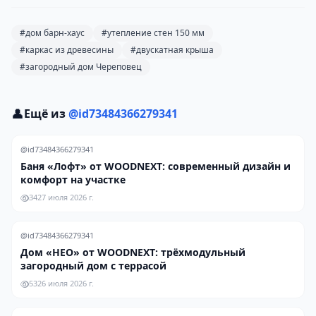
#дом барн-хаус
#утепление стен 150 мм
#каркас из древесины
#двускатная крыша
#загородный дом Череповец
👤
Ещё из
@id73484366279341
@id73484366279341
Баня «Лофт» от WOODNEXT: современный дизайн и
комфорт на участке
34
27 июля 2026 г.
@id73484366279341
Дом «НЕО» от WOODNEXT: трёхмодульный
загородный дом с террасой
53
26 июля 2026 г.