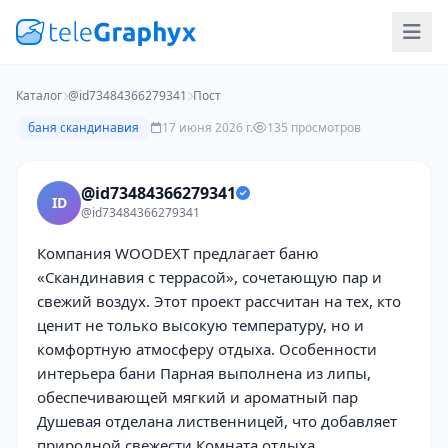
Каталог
@id73484366279341
Пост
баня скандинавия
17 июня 2026 г.
135 просмотров
@id73484366279341
ID
@id73484366279341
Компания WOODEXT предлагает баню
«Скандинавия с террасой», сочетающую пар и
свежий воздух. Этот проект рассчитан на тех, кто
ценит не только высокую температуру, но и
комфортную атмосферу отдыха. Особенности
интерьера бани Парная выполнена из липы,
обеспечивающей мягкий и ароматный пар
Душевая отделана лиственницей, что добавляет
природной свежести Комната отдыха