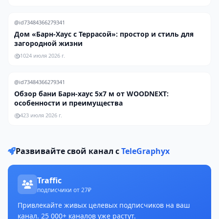
@id73484366279341
Дом «Барн-Хаус с Террасой»: простор и стиль для
загородной жизни
10
24 июля 2026 г.
@id73484366279341
Обзор бани Барн-хаус 5х7 м от WOODNEXT:
особенности и преимущества
4
23 июля 2026 г.
Развивайте свой канал с
TeleGraphyx
Traffic
подписчики от 27₽
Привлекайте живых целевых подписчиков на ваш
канал. 25 000+ каналов уже растут.