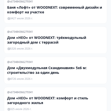
@id73484366279341
Баня «Лофт» от WOODNEXT: современный дизайн и
комфорт на участке
34
27 июля 2026 г.
@id73484366279341
Дом «НЕО» от WOODNEXT: трёхмодульный
загородный дом с террасой
53
26 июля 2026 г.
@id73484366279341
Дом «Двухмодульная Скандинавия» 5х6 м:
строительство за один день
47
26 июля 2026 г.
@id73484366279341
Дом «НЕО» от WOODNEXT: комфорт и стиль
загородного жилья
3
25 июля 2026 г.