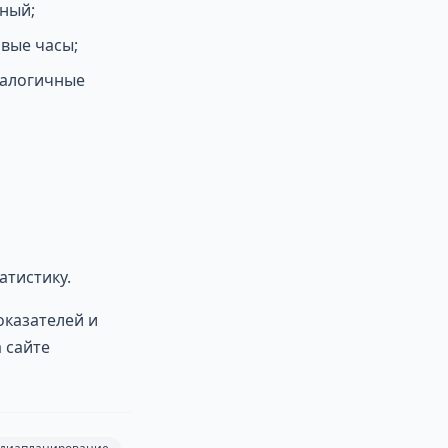
нный;
вые часы;
налогичные
тистику.
оказателей и
 сайте