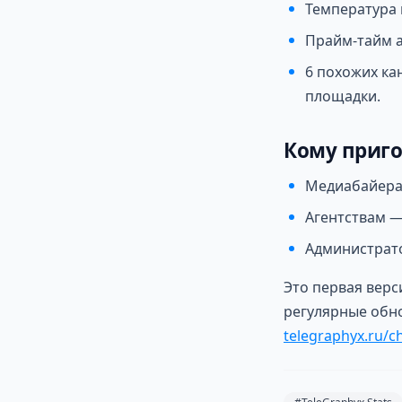
Температура 
Прайм-тайм а
6 похожих к
площадки.
Кому приго
Медиабайера
Агентствам —
Администрато
Это первая верс
регулярные обно
telegraphyx.ru/c