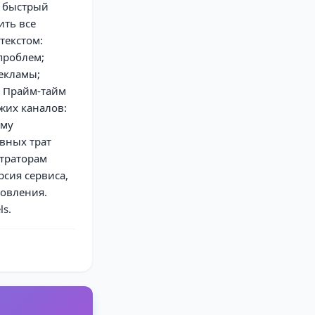
— быстрый
ить все
текстом:
проблем;
екламы;
; Прайм-тайм
жих каналов:
ому
вных трат
страторам
рсия сервиса,
новления.
ls.