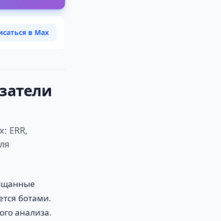
исаться в Max
азатели
: ERR,
ля
бещанные
ется ботами.
ого анализа.