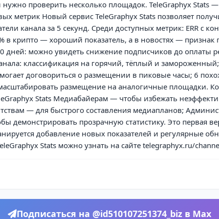
 нужно проверить несколько площадок. TeleGraphyx Stats 
ых метрик Новый сервис TeleGraphyx Stats позволяет получ
тели канала за 5 секунд. Среди доступных метрик: ERR с кон
% в крипто — хороший показатель, а в новостях — признак 
90 дней: можно увидеть снижение подписчиков до оплаты р
анала: классификация на горячий, тёплый и замороженный
могает договориться о размещении в пиковые часы; 6 похо
масштабировать размещение на аналогичные площадки. К
leGraphyx Stats Медиабайерам — чтобы избежать неэффекти
нтствам — для быстрого составления медиапланов; Админи
бы демонстрировать прозрачную статистику. Это первая ве
анируется добавление новых показателей и регулярные об
leGraphyx Stats можно узнать на сайте telegraphyx.ru/channe
Подписаться на @id510107251374_biz в Max