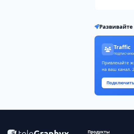
Развивайте 
Traffic
подписчики
Привлекайте ж
на ваш канал. 
Подключит
Продукты