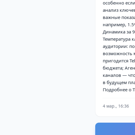
особенно если
анализ ключев
важные показа
например, 1.5
Динамика за 
Температура к
аудитории: по
возможность 
пригодится Te
бюджета; Аге
каналов — что
в будущем пл
Подробнее о Te
4 мар., 16:36