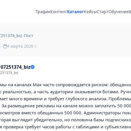
Трафик
Контент
Каталог
Кейсы
Старт
Обучение
Б
251374_biz
Пост
4 марта 2026 г.
07251374_biz
251374_biz
амы на каналах Max часто сопровождается риском: обещан
с реальностью, а часть аудитории оказывается ботами. Руч
ает много времени и требует глубокого анализа. Проблемы
 За размещение рекламы на канале можно заплатить 50 00
просмотров вместо обещанных 500 000. Администраторы по
оторая выглядит убедительно, но половина базы подписчик
я проверка требует часов работы с таблицами и субъективн