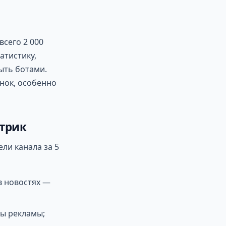
всего 2 000
атистику,
ыть ботами.
нок, особенно
етрик
ли канала за 5
в новостях —
ты рекламы;