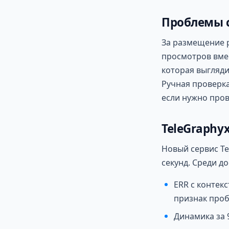
Проблемы с
За размещение р
просмотров вме
которая выгляди
Ручная проверка
если нужно про
TeleGraphy
Новый сервис Te
секунд. Среди д
ERR с контек
признак проб
Динамика за 