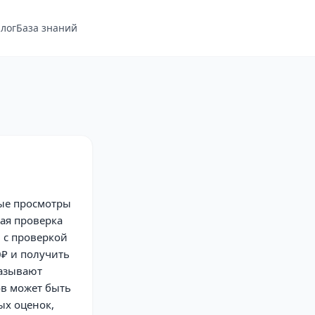
лог
База знаний
ные просмотры
ная проверка
 с проверкой
0₽ и получить
казывают
ов может быть
ых оценок,