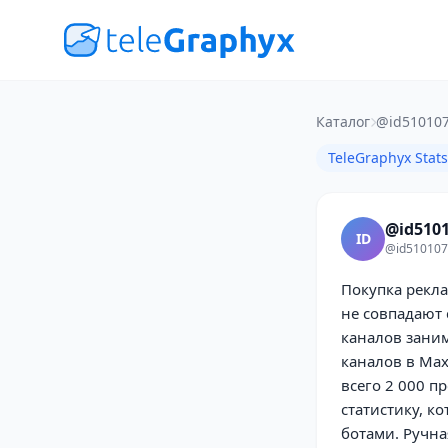
Каталог
@id510107
TeleGraphyx Stats
@id5101
ID
@id510107
Покупка рекл
не совпадают 
каналов заним
каналов в Max
всего 2 000 
статистику, к
ботами. Ручна