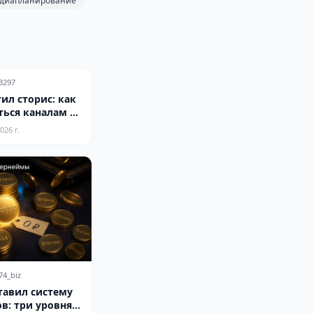
диапланирование
3297
ил сторис: как
ться каналам к
рмату
026 г.
74_biz
тавил систему
в: три уровня