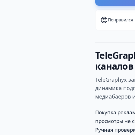
😍
Понравился 
TeleGrap
каналов 
TeleGraphyx за
динамика подп
медиабаеров и
Покупка рекла
просмотры не с
Ручная проверк