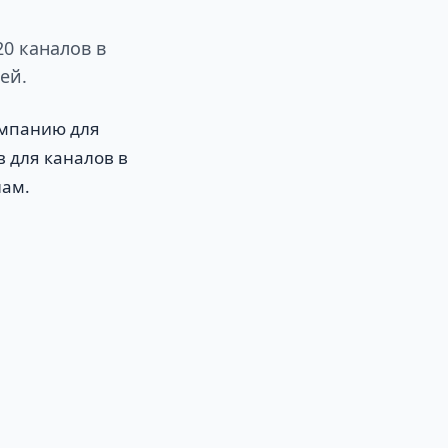
20 каналов в
ей.
ампанию для
в для каналов в
лам.