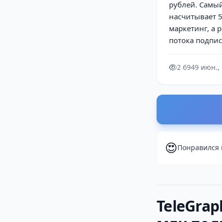
рублей. Самый
насчитывает 5
маркетинг, а 
потока подпис
2 694
9 июн.,
😍
Понравился 
TeleGrap