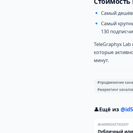
Стоимость
Самый дешёвы
Самый крупны
130 подписчи
TeleGraphyx Lab
которые активно
минут.
#продвижение кана
#маркетинг канало
👤
Ещё из
@id5
@id69092437303297
Публичный или