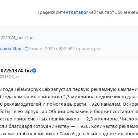
Трафик
Контент
Каталог
Кейсы
Старт
Обучение
Б
251374_biz
Пост
налов Max
9 июня 2026 г.
2 694 просмотров
07251374_biz
251374_biz
3 года TeleGraphyx Lab запустил первую рекламную кампан
,5 года компания привлекла 2,3 миллиона подписчиков для 
0 рекламодателей и помогла вырасти 1 920 каналам. Осно
аботы TeleGraphyx Lab Общий рекламный бюджет составил 
чество привлечённых подписчиков — 2,3 миллиона. Число к
ли благодаря сотрудничеству — 1 920. Количество реклам
ть и масштаб подписчиков Самый дешёвый подписчик обошё