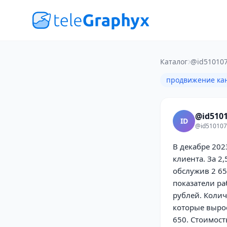
Каталог
@id510107
продвижение ка
@id5101
ID
@id510107
В декабре 202
клиента. За 2
обслужив 2 65
показатели р
рублей. Коли
которые вырос
650. Стоимос