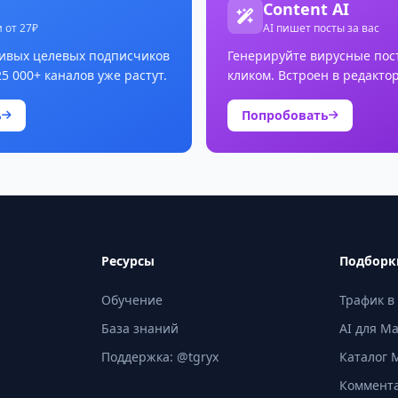
Content AI
 от 27₽
AI пишет посты за вас
ивых целевых подписчиков
Генерируйте вирусные пос
25 000+ каналов уже растут.
кликом. Встроен в редактор
ь
Попробовать
Ресурсы
Подборк
Обучение
Трафик в
База знаний
AI для M
Поддержка: @tgryx
Каталог 
Коммент