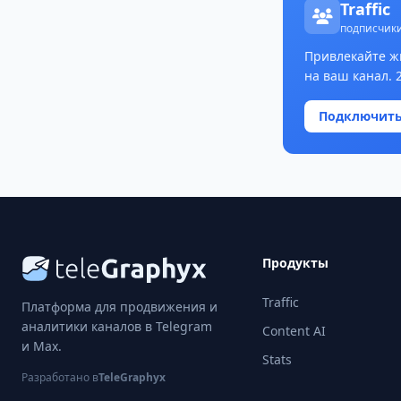
Traffic
подписчики
Привлекайте ж
на ваш канал. 
Подключит
Продукты
Traffic
Платформа для продвижения и
аналитики каналов в Telegram
Content AI
и Max.
Stats
Разработано в
TeleGraphyx