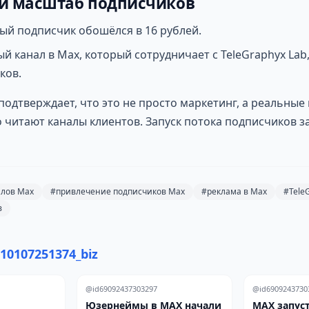
 и масштаб подписчиков
й подписчик обошёлся в 16 рублей.
й канал в Max, который сотрудничает с TeleGraphyx Lab
ков.
 подтверждает, что это не просто маркетинг, а реальные
 читают каналы клиентов. Запуск потока подписчиков з
лов Max
#привлечение подписчиков Max
#реклама в Max
#Tele
в
10107251374_biz
@id69092437303297
@id6909243730
Юзернеймы в MAX начали
MAX запуст