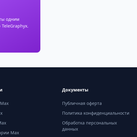
ты одним
 TeleGraphyx.
и
Документы
 Max
Публичная оферта
ax
Политика конфиденциальности
Max
Обработка персональных
данных
арии Max