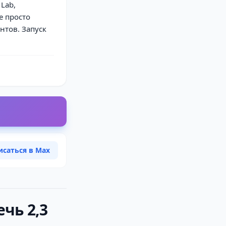
Lab,
е просто
нтов. Запуск
исаться в Max
ечь 2,3