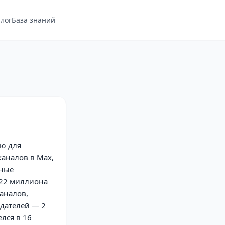
лог
База знаний
ию для
каналов в Max,
вные
522 миллиона
аналов,
одателей — 2
лся в 16