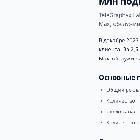
млн под
TeleGraphyx La
Max, обслужив
В декабре 2023
клиента. За 2,
Max, обслужив 
Основные п
Общий рекла
Количество п
Число канало
Количество р