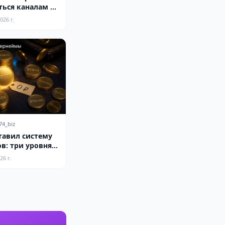
ться каналам к
рмату
026 г.
74_biz
тавил систему
в: три уровня
условия
26 г.