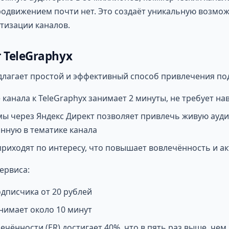
одвижением почти нет. Это создаёт уникальную возмож
тизации каналов.
 TeleGraphyx
длагает простой и эффективный способ привлечения по
канала к TeleGraphyx занимает 2 минуты, не требует на
мы через Яндекс Директ позволяет привлечь живую ауд
нную в тематике канала
риходят по интересу, что повышает вовлечённость и а
ервиса:
дписчика от 20 рублей
нимает около 10 минут
чённости (ER) достигает 40%, что в пять раз выше, чем