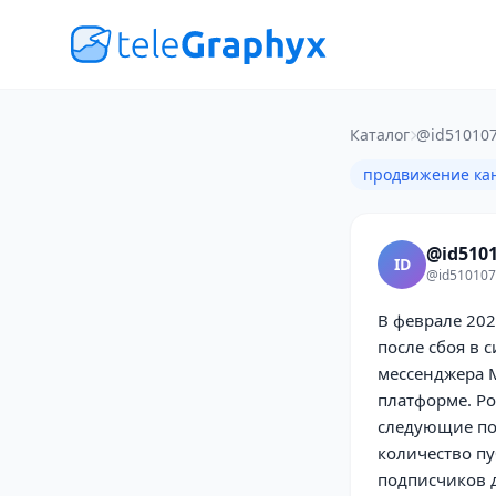
Каталог
@id510107
продвижение ка
@id5101
ID
@id510107
В феврале 20
после сбоя в 
мессенджера M
платформе. Ро
следующие по
количество пу
подписчиков 