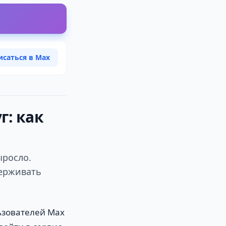
исаться в Max
г: как
ыросло.
держивать
ьзователей Max