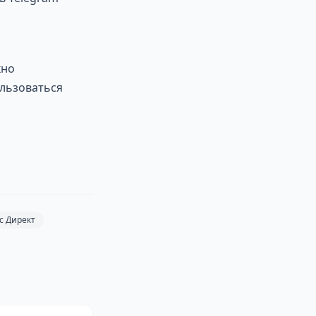
кно
ользоваться
с Директ