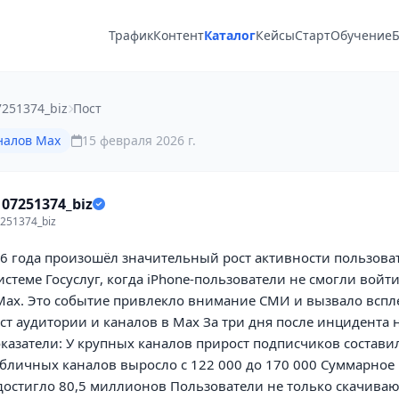
Трафик
Контент
Каталог
Кейсы
Старт
Обучение
Б
251374_biz
Пост
налов Max
15 февраля 2026 г.
07251374_biz
251374_biz
26 года произошёл значительный рост активности пользова
системе Госуслуг, когда iPhone-пользователи не смогли войти
ax. Это событие привлекло внимание СМИ и вызвало вспле
ст аудитории и каналов в Max За три дня после инцидента
казатели: У крупных каналов прирост подписчиков состав
бличных каналов выросло с 122 000 до 170 000 Суммарное
достигло 80,5 миллионов Пользователи не только скачиваю