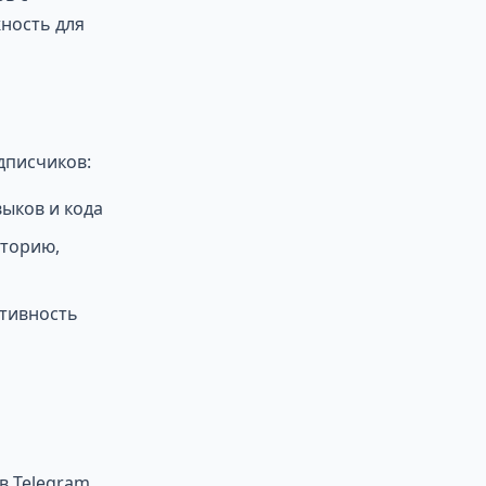
ность для
дписчиков:
выков и кода
иторию,
ктивность
 в Telegram