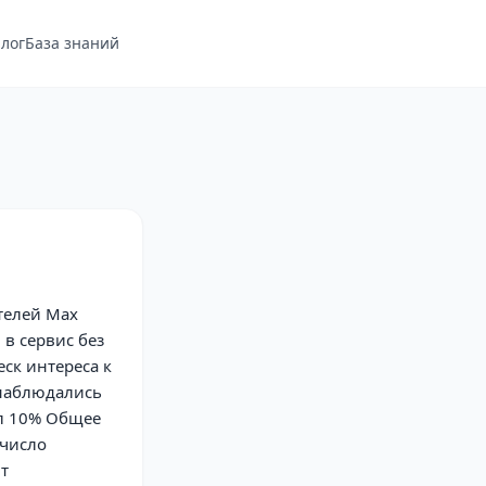
лог
База знаний
телей Max
 в сервис без
ск интереса к
 наблюдались
ил 10% Общее
 число
т