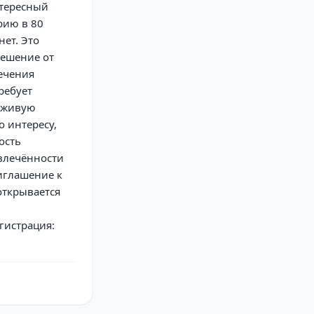
нтересный
рию в 80
ет. Это
Решение от
лечения
ребует
ь живую
 интересу,
ость
овлечённости
риглашение к
открывается
гистрация: