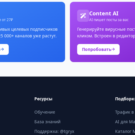
Content AI
 от 27₽
AI пишет посты за вас
ивых целевых подписчиков
Генерируйте вирусные пос
25 000+ каналов уже растут.
кликом. Встроен в редактор
ь
Попробовать
Ресурсы
Подборк
Обучение
Трафик в
База знаний
AI для M
Поддержка: @tgryx
Каталог 