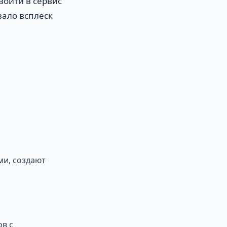
 войти в сервис
вало всплеск
ми, создают
в с