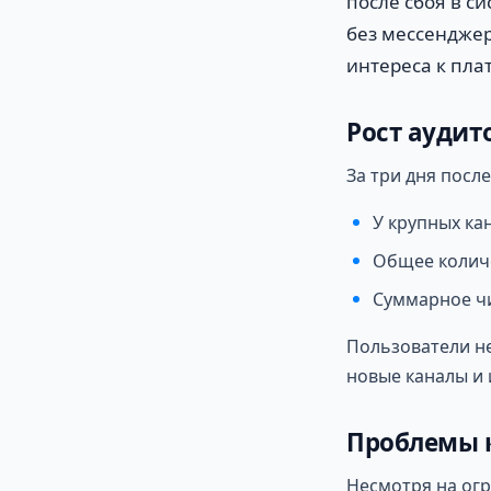
после сбоя в си
без мессенджер
интереса к пла
Рост аудит
За три дня посл
У крупных ка
Общее количе
Суммарное чи
Пользователи не
новые каналы и 
Проблемы 
Несмотря на огр