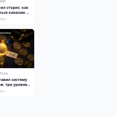
3297
ил сторис: как
ться каналам к
рмату
026 г.
74_biz
тавил систему
в: три уровня
условия
26 г.