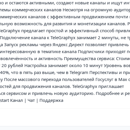
но и остаются активными, создают новые каналы и ищут и
блемы коммерческих каналов Несмотря на огромную аудито
оммерческих каналов с эффективным продвижением почти н
льную возможность для развития и монетизации каналов. 
eleGraphyx предлагает простой и эффективный способ прив
Подключение канала к TeleGraphyx занимает 2 минуты, не т
а Запуск рекламы через Яндекс Директ позволяет привлеч
интересованную в тематике канала Подписчики приходят по
 вовлечённость и активность Преимущества сервиса: Стоим
 20 рублей Настройка занимает около 10 минут Уровень в
т 40%, что в пять раз выше, чем в Telegram Перспективы и п
у После массового перехода пользователей Госуслуг в Max 
стей для продвижения каналов. TeleGraphyx приглашает
ся сервисом и привлечь новую аудиторию. Подробнее и ре
/start Канал | Чат | Поддержка