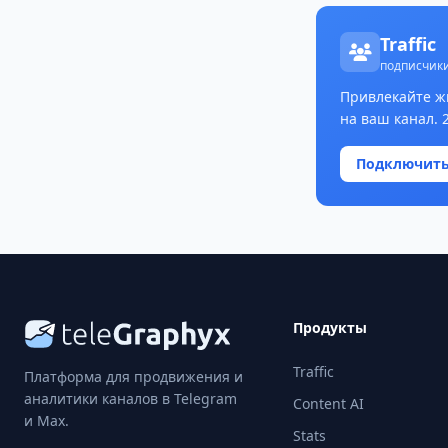
Traffic
подписчики
Привлекайте ж
на ваш канал. 
Подключит
Продукты
Traffic
Платформа для продвижения и
аналитики каналов в Telegram
Content AI
и Max.
Stats