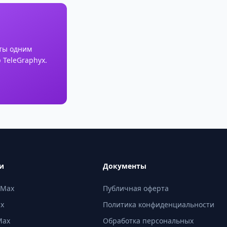
ты одним
 TeleGraphyx.
и
Документы
 Max
Публичная оферта
ax
Политика конфиденциальности
Max
Обработка персональных