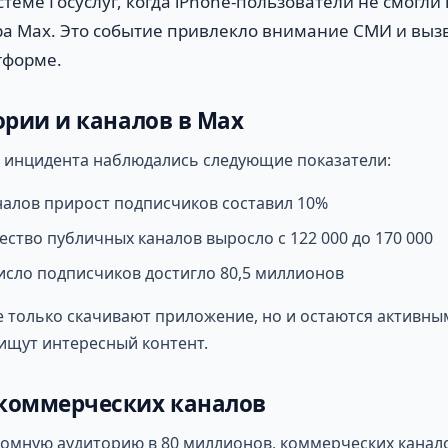
стеме Госуслуг, когда iPhone-пользователи не смогли
а Max. Это событие привлекло внимание СМИ и выз
тформе.
ории и каналов в Max
е инцидента наблюдались следующие показатели:
налов прирост подписчиков составил 10%
ство публичных каналов выросло с 122 000 до 170 000
сло подписчиков достигло 80,5 миллионов
 только скачивают приложение, но и остаются активны
ищут интересный контент.
коммерческих каналов
омную аудиторию в 80 миллионов, коммерческих канало