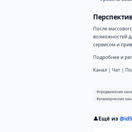
Перспектив
После массового
возможностей д
сервисом и при
Подробнее и ре
Канал | Чат | П
#продвижение кана
#коммерческие кан
👤
Ещё из
@id5