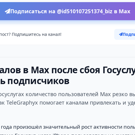
Подписаться на @id510107251374_biz в Max
пост? Подпишитесь на канал!
Подп
алов в Max после сбоя Госуслу
ь подписчиков
Госуслугах количество пользователей Max резко в
ак TeleGraphyx помогает каналам привлекать и у
 года произошёл значительный рост активности пол