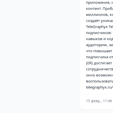
приложение, 
контент. Про
миллионов, к
создаёт уника
TeleGraphyx T
подписчиков: 
навыков и код
аудиторию, за
что повышает
подписчика от
(ER) достигае
сотрудничеств
окно возможно
воспользовать
telegraphyx.ru
15 февр., 11:46