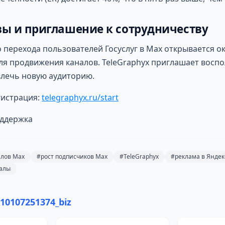
ы и приглашение к сотрудничеству
 перехода пользователей Госуслуг в Max открывается о
ля продвижения каналов. TeleGraphyx приглашает восп
влечь новую аудиторию.
гистрация:
telegraphyx.ru/start
оддержка
лов Max
#рост подписчиков Max
#TeleGraphyx
#реклама в Яндек
алы
10107251374_biz