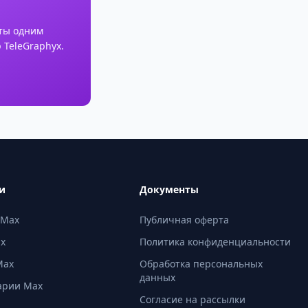
ты одним
 TeleGraphyx.
и
Документы
 Max
Публичная оферта
ax
Политика конфиденциальности
Max
Обработка персональных
данных
арии Max
Согласие на рассылки