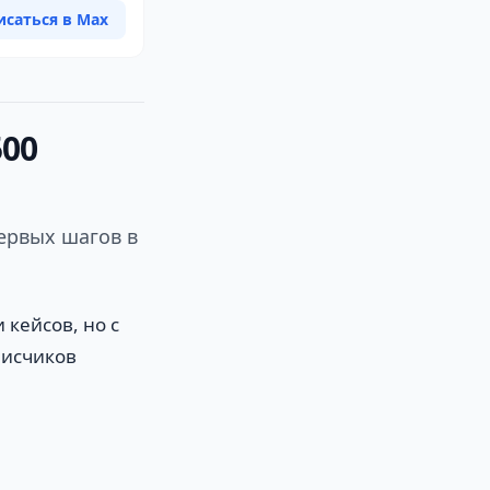
исаться в Max
500
первых шагов в
.
 кейсов, но с
писчиков