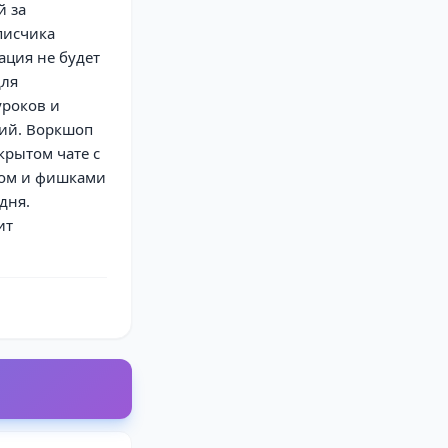
й за
писчика
ация не будет
для
уроков и
ний. Воркшоп
крытом чате с
том и фишками
дня.
ит