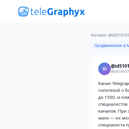
Каталог
@id510107
продвижение в 
@id5101
ID
@id510107
Канал Telegra
гипотезой о б
до 1500, и ко
специалистов 
каналов. При 
мало — их мож
специалиста п