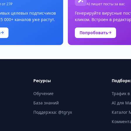
 от 27₽
AI пишет посты за вас
ивых целевых подписчиков
Генерируйте вирусные пос
25 000+ каналов уже растут.
кликом. Встроен в редактор
ь
Попробовать
Ресурсы
Подборк
Обучение
Трафик в
База знаний
AI для M
Поддержка: @tgryx
Каталог 
Коммент