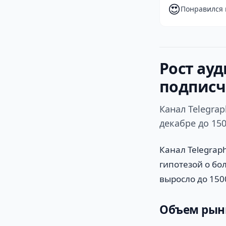
😍
Понравился 
Рост ауд
подписч
Канал Telegra
декабре до 15
Канал Telegraph
гипотезой о бо
выросло до 150
Объем рынк