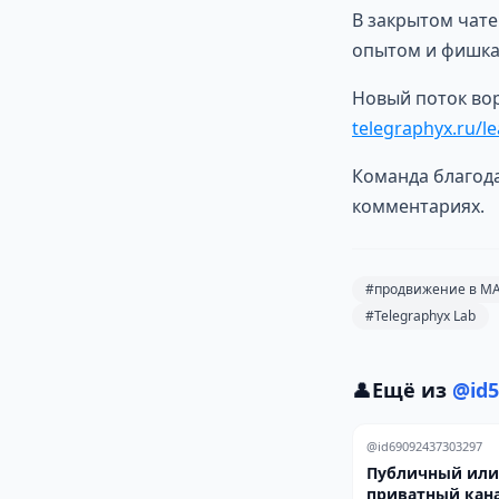
В закрытом чате
опытом и фишка
Новый поток вор
telegraphyx.ru/le
Команда благода
комментариях.
#продвижение в M
#Telegraphyx Lab
👤
Ещё из
@id5
@id69092437303297
Публичный или
приватный кана