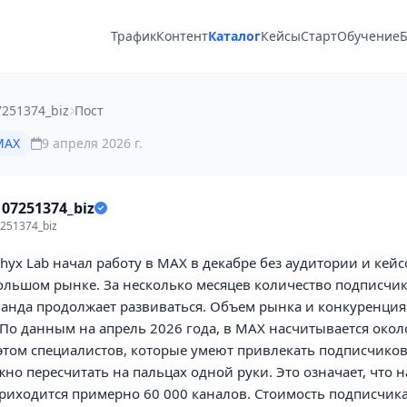
Трафик
Контент
Каталог
Кейсы
Старт
Обучение
Б
251374_biz
Пост
MAX
9 апреля 2026 г.
07251374_biz
251374_biz
phyx Lab начал работу в MAX в декабре без аудитории и кейсо
ольшом рынке. За несколько месяцев количество подписчи
манда продолжает развиваться. Объем рынка и конкуренция
По данным на апрель 2026 года, в MAX насчитывается окол
этом специалистов, которые умеют привлекать подписчиков
но пересчитать на пальцах одной руки. Это означает, что н
риходится примерно 60 000 каналов. Стоимость подписчик