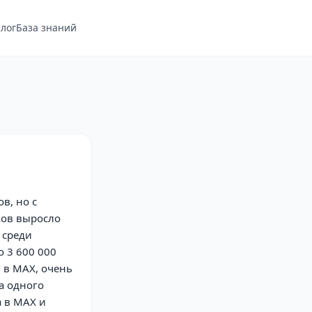
лог
База знаний
в, но с
ков выросло
 среди
о 3 600 000
 в MAX, очень
а одного
а в MAX и