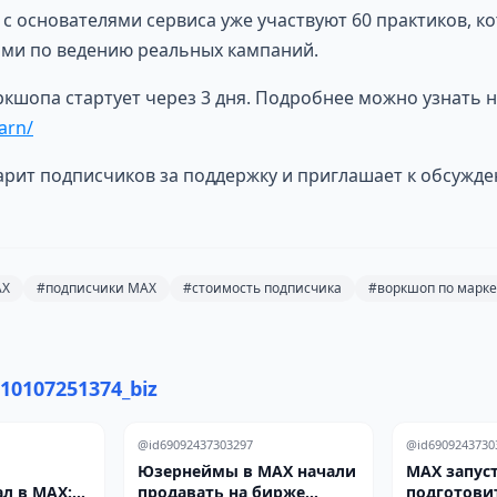
 с основателями сервиса уже участвуют 60 практиков, к
ми по ведению реальных кампаний.
кшопа стартует через 3 дня. Подробнее можно узнать н
arn/
рит подписчиков за поддержку и приглашает к обсужде
AX
#подписчики MAX
#стоимость подписчика
#воркшоп по марке
10107251374_biz
@id69092437303297
@id6909243730
Юзернеймы в MAX начали
MAX запуст
л в MAX:
продавать на бирже
подготови