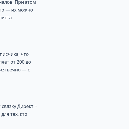
налов. При этом
ало — их можно
листа
писчика, что
яет от 200 до
ься вечно — с
 связку Директ +
ля тех, кто