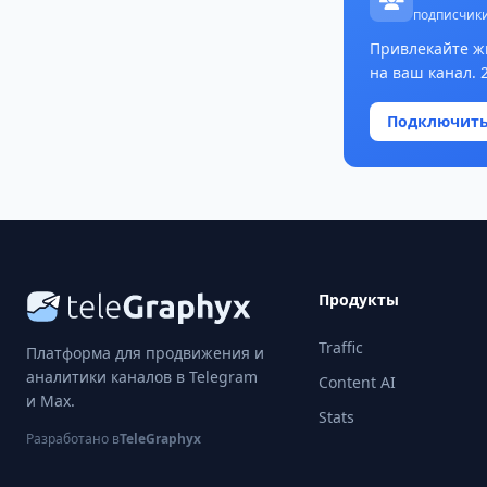
подписчики
Привлекайте ж
на ваш канал. 
Подключит
Продукты
Traffic
Платформа для продвижения и
аналитики каналов в Telegram
Content AI
и Max.
Stats
Разработано в
TeleGraphyx