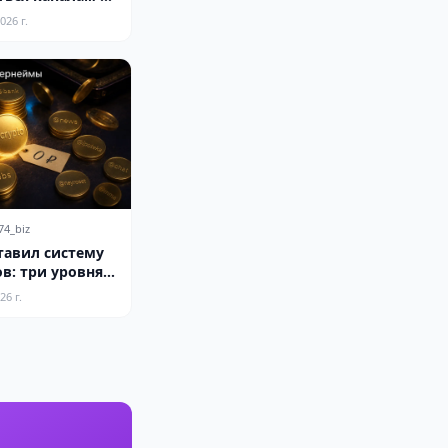
рмату
026 г.
74_biz
тавил систему
в: три уровня
условия
26 г.