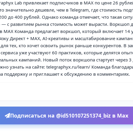
graphyx Lab привлекает подписчиков в MAX по цене 26 рубле
то значительно дешевле, чем в Telegram, где стоимость под
 200 до 400 рублей. Однако команда отмечает, что такая ситу
 — с развитием рынка стоимость может вырасти. Воркшоп 
в MAX Команда предлагает воркшоп, который включает 14 
язку Директ + MAX, AI-креативы и масштабирование кампа
для тех, кто хочет освоить рынок раньше конкурентов. В за
сервиса уже участвуют 60 практиков, которые делятся опы
альных кампаний. Новый поток воркшопа стартует через 3 
но узнать на сайте: telegraphyx.ru/learn/ Команда благодар
за поддержку и приглашает к обсуждению в комментариях.
Подписаться на @id510107251374_biz в Max