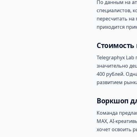
По данным на ап
специалистов, к
пересчитать на 
приходится прим
Стоимость 
Telegraphyx Lab
значительно деш
400 рублей. Одн
развитием рынк
Воркшоп д
Команда предлаг
MAX, AI-креатив
хочет освоить р