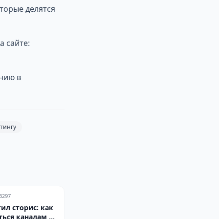
оторые делятся
а сайте:
нию в
тингу
3297
ил сторис: как
ться каналам к