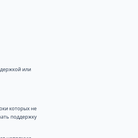
адержкой или
оки которых не
зать поддержку