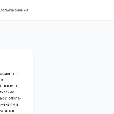
лог
База знаний
влияют на
 в
данными В
ические
 и offline-
ажениям в
отать в