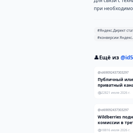
Для связи с тех
при необходимо
#Яндекс.Директ ста
#конверсии Яндекс
👤
Ещё из
@id5
@id69092437303297
Публичный или
приватный кана
что эффективне
228
21 июля 2026 г.
роста подписчи
@id69092437303297
Wildberries под
комиссии в тре
год — селлеры 
188
16 июля 2026 г.