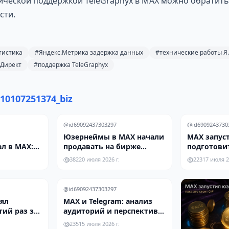
нической поддержкой TeleGraphyx в MAX можно обратит
сти.
тистика
#Яндекс.Метрика задержка данных
#технические работы Я
.Директ
#поддержка TeleGraphyx
10107251374_biz
@id69092437303297
@id6909243730
Юзернеймы в MAX начали
MAX запуст
л в MAX:
продавать на бирже
подготови
е для
Telderi
новому фо
382
20 июля 2026 г.
223
17 июля 2
ков
@id69092437303297
нял
MAX и Telegram: анализ
тий раз за
аудиторий и перспективы
переходят
каналов в 2026 году
235
15 июля 2026 г.