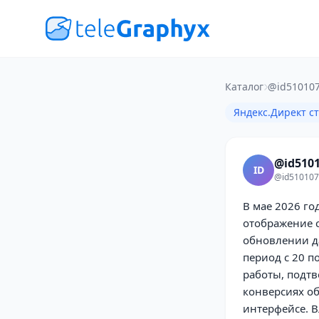
Каталог
@id510107
Яндекс.Директ с
@id5101
ID
@id510107
В мае 2026 го
отображение с
обновлении да
период с 20 п
работы, подтв
конверсиях о
интерфейсе. 