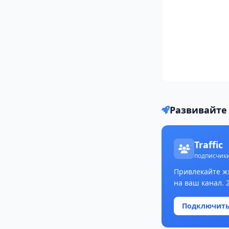
в MAX
Развивайте 
Traffic
подписчики
Привлекайте ж
на ваш канал. 
Подключит