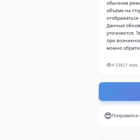
обычном режим
объёме на сто
отображаться
Данные обновя
уточняются. T
при возникнов
можно обрати
4 538
21 мая,
😍
Понравился 