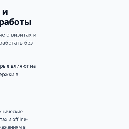
 и
 работы
ые о визитах и
работать без
орые влияют на
держки в
ехнические
х и offline-
скажениям в