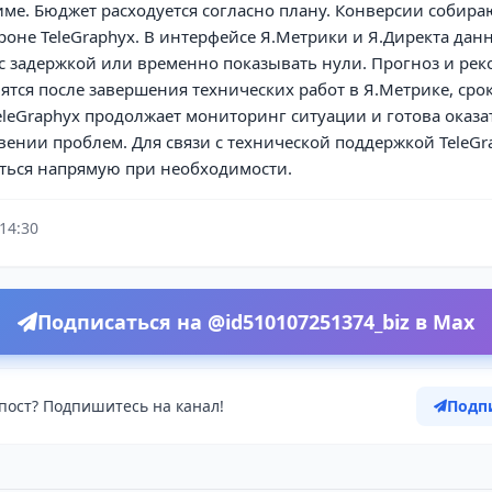
е. Бюджет расходуется согласно плану. Конверсии собира
роне TeleGraphyx. В интерфейсе Я.Метрики и Я.Директа дан
 с задержкой или временно показывать нули. Прогноз и ре
тся после завершения технических работ в Я.Метрике, сро
eleGraphyx продолжает мониторинг ситуации и готова оказ
ении проблем. Для связи с технической поддержкой TeleGr
ться напрямую при необходимости.
 14:30
Подписаться на @id510107251374_biz в Max
пост? Подпишитесь на канал!
Подп