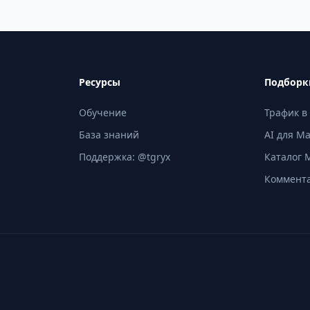
Ресурсы
Подборк
Обучение
Трафик в
База знаний
AI для M
Поддержка: @tgryx
Каталог 
Коммент