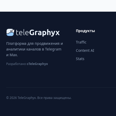
Продукты
Traffic
Платформа для продвижения и
аналитики каналов в Telegram
Content AI
и Max.
Stats
Разработано в
TeleGraphyx
© 2026 TeleGraphyx. Все права защищены.