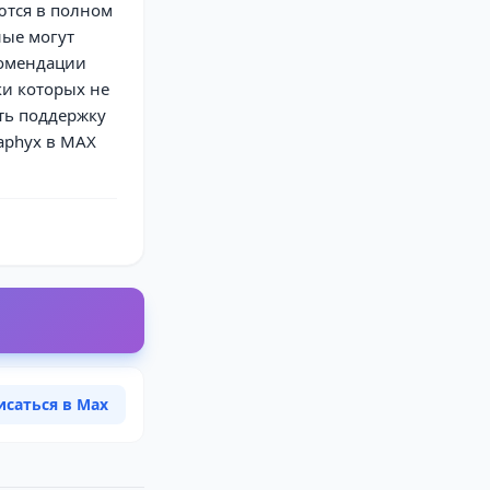
ются в полном
ные могут
комендации
ки которых не
ать поддержку
aphyx в MAX
исаться в Max