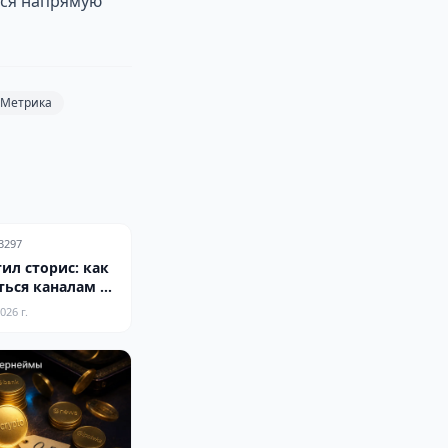
ься напрямую
.Метрика
3297
ил сторис: как
ться каналам к
рмату
026 г.