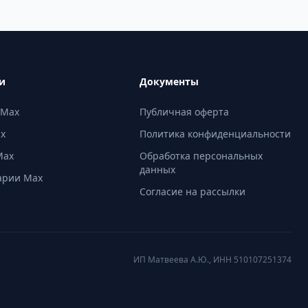
и
Документы
 Max
Публичная оферта
ax
Политика конфиденциальности
Max
Обработка персональных
данных
арии Max
Согласие на рассылки
ИП Матвеева А.Ю., ИНН 510107251374