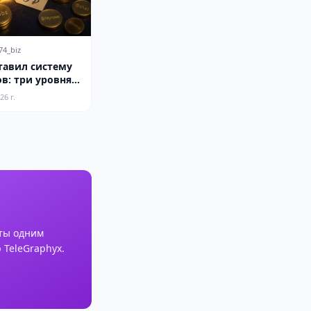
74_biz
тавил систему
в: три уровня
условия
26 г.
ты одним
 TeleGraphyx.