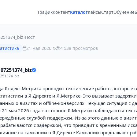
Трафик
Контент
Каталог
Кейсы
Старт
Обучение
Б
251374_biz
Пост
татистика
21 мая 2026 г.
4 538 просмотров
07251374_biz
251374_biz
да Яндекс.Метрика проводит технические работы, которые 
татистики в Я.Директе и Я.Метрике. Это вызывает задержки
нных о визитах и offline-конверсиях. Текущая ситуация с 
о 21 мая 2026 года на стороне Я.Метрики наблюдаются техн
ерждённые службой поддержки. Из-за этого данные о визитах
брабатываются с задержкой, что приводит к временным иск
Влияние на кампании в Я.Директе Кампании продолжают раб