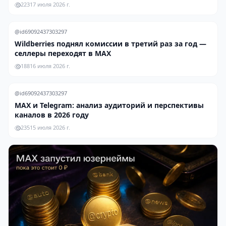
223
17 июля 2026 г.
@id69092437303297
Wildberries поднял комиссии в третий раз за год —
селлеры переходят в MAX
188
16 июля 2026 г.
@id69092437303297
MAX и Telegram: анализ аудиторий и перспективы
каналов в 2026 году
235
15 июля 2026 г.