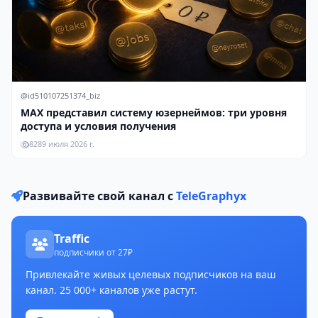
@id510107251374_biz
MAX представил систему юзернеймов: три уровня
доступа и условия получения
828
9 июля 2026 г.
Развивайте свой канал с
TeleGraphyx
Traffic
подписчики от 27₽
Привлекайте живых целевых подписчиков на ваш
канал. 25 000+ каналов уже растут.