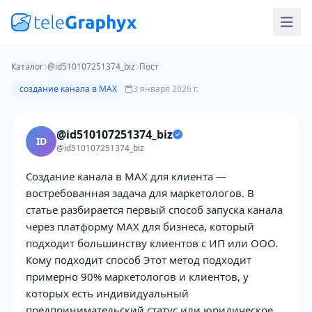
Каталог
@id510107251374_biz
Пост
создание канала в MAX
3 января 2026 г.
@id510107251374_biz
ID
@id510107251374_biz
Создание канала в MAX для клиента —
востребованная задача для маркетологов. В
статье разбирается первый способ запуска канала
через платформу MAX для бизнеса, который
подходит большинству клиентов с ИП или ООО.
Кому подходит способ Этот метод подходит
примерно 90% маркетологов и клиентов, у
которых есть индивидуальный
предпринимательский статус или юридическое