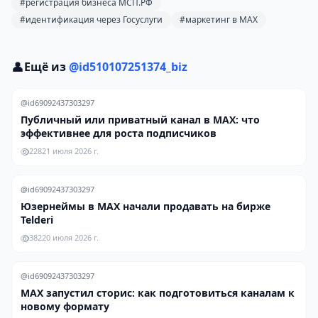
#регистрация бизнеса МСП.РФ
#идентификация через Госуслуги
#маркетинг в MAX
👤
Ещё из
@id510107251374_biz
@id69092437303297
Публичный или приватный канал в MAX: что
эффективнее для роста подписчиков
228
21 июля 2026 г.
@id69092437303297
Юзернеймы в MAX начали продавать на бирже
Telderi
382
20 июля 2026 г.
@id69092437303297
MAX запустил сторис: как подготовиться каналам к
новому формату