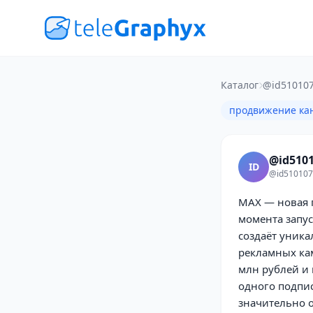
Каталог
@id510107
продвижение ка
@id5101
ID
@id510107
MAX — новая п
момента запус
создаёт уник
рекламных кам
млн рублей и
одного подпис
значительно о