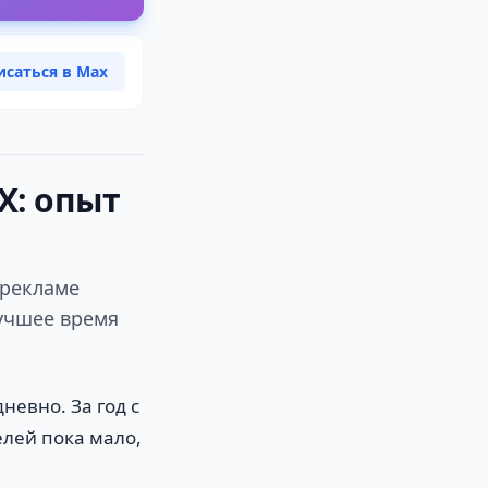
исаться в Max
X: опыт
 рекламе
лучшее время
евно. За год с
елей пока мало,