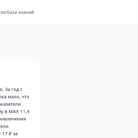
лог
База знаний
 За год с
ока мало, что
оказатели
у в MAX 11,4
привлечения
тели
 17 ₽ за