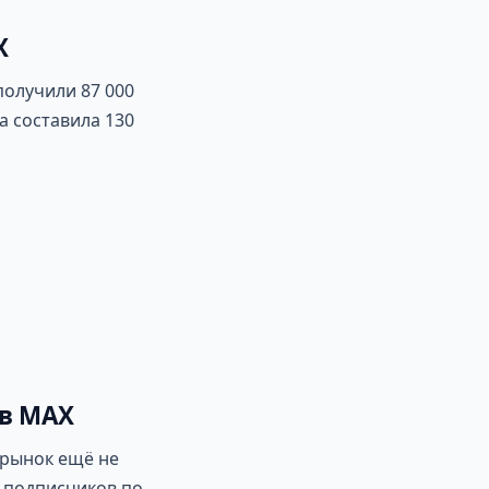
X
получили 87 000
 составила 130
 в MAX
 рынок ещё не
ь подписчиков по