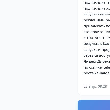
подписчика, в
подписчика Хо
запуска канал
рекламный рын
привлекать по
это произошло
с 100–500 тыся
результат. Ка
запуске и про
сервиса дост
Яндекс.Директ
по ссылке: tel
роста каналов
23 апр., 08:28