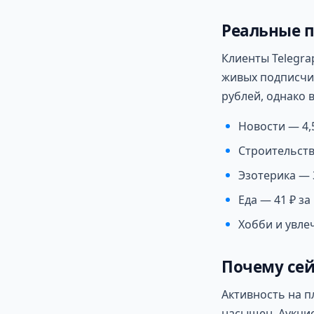
Реальные 
Клиенты Telegra
живых подписчик
рублей, однако 
Новости — 4,
Строительств
Эзотерика — 
Еда — 41 ₽ з
Хобби и увле
Почему сей
Активность на п
насыщен. Аукцио