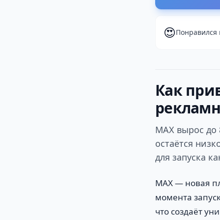
😍
Понравился 
Как при
реклам
MAX вырос до 
остаётся низк
для запуска ка
MAX — новая пл
момента запуск
что создаёт ун