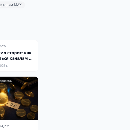
дитории MAX
3297
ил сторис: как
ться каналам к
рмату
026 г.
74_biz