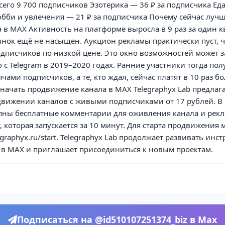
сего 9 700 подписчиков Эзотерика — 36 ₽ за подписчика Еда
бби и увлечения — 21 ₽ за подписчика Почему сейчас лучш
а в MAX Активность на платформе выросла в 9 раз за один кв
ок ещё не насыщен. Аукцион рекламы практически пуст, ч
дписчиков по низкой цене. Это окно возможностей может з
 с Telegram в 2019–2020 годах. Ранние участники тогда по
чами подписчиков, а те, кто ждал, сейчас платят в 10 раз бо
к начать продвижение канала в MAX Telegraphyx Lab предлаг
движении каналов с живыми подписчиками от 17 рублей. В
упны бесплатные комментарии для оживления канала и рекл
, которая запускается за 10 минут. Для старта продвижения
egraphyx.ru/start. Telegraphyx Lab продолжает развивать инс
 в MAX и приглашает присоединиться к новым проектам.
Подписаться на @id510107251374_biz в Max