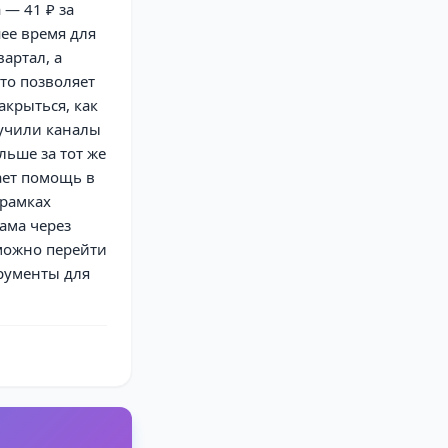
 — 41 ₽ за
ее время для
артал, а
то позволяет
акрыться, как
лучили каналы
льше за тот же
ает помощь в
 рамках
ама через
 можно перейти
трументы для