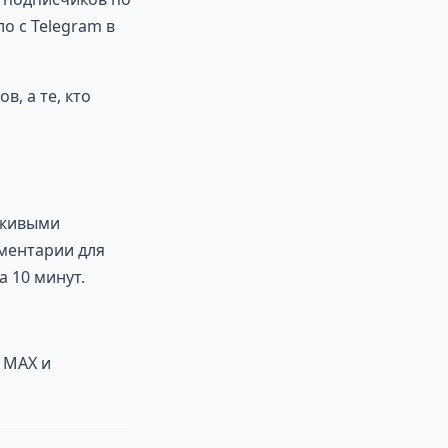
о с Telegram в
, а те, кто
 живыми
мментарии для
а 10 минут.
 MAX и