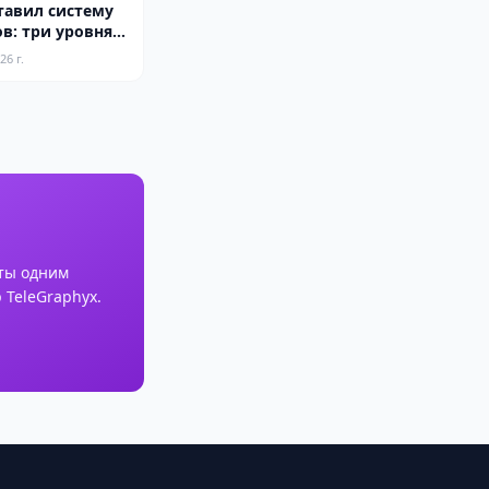
тавил систему
в: три уровня
условия
26 г.
ты одним
 TeleGraphyx.