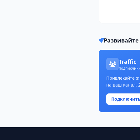
Развивайте 
Traffic
подписчики
Привлекайте ж
на ваш канал. 
Подключит