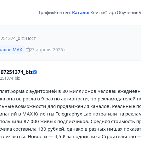
Трафик
Контент
Каталог
Кейсы
Старт
Обучение
Б
251374_biz
Пост
налов MAX
23 апреля 2026 г.
07251374_biz
251374_biz
латформа с аудиторией в 80 миллионов человек ежедневно.
ка она выросла в 9 раз по активности, но рекламодателей п
альные возможности для продвижения каналов. Реальные п
паний в MAX Клиенты Telegraphyx Lab потратили на реклам
 получили 87 000 живых подписчиков. Средняя стоимость 
чика составила 130 рублей, однако в разных нишах показа
тличаются: Новости — 4,5 ₽ за подписчика Строительство —