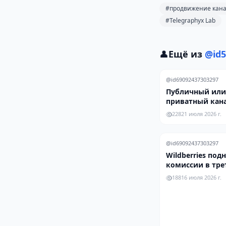
#продвижение кан
#Telegraphyx Lab
👤
Ещё из
@id5
@id69092437303297
Публичный или
приватный кана
что эффективне
228
21 июля 2026 г.
роста подписчи
@id69092437303297
Wildberries под
комиссии в тре
год — селлеры 
188
16 июля 2026 г.
в MAX