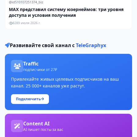
@id510107251374_biz
MAX представил систему юзернеймов: три уровня
доступа и условия получения
828
9 июля 2026 г.
Развивайте свой канал с
TeleGraphyx
Traffic
подписчики от 27₽
Привлекайте живых целевых подписчиков на ваш
канал. 25 000+ каналов уже растут.
Подключить
Content AI
AI пишет посты за вас