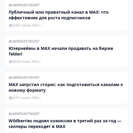
@id69092437303297
Публичный или приватный канал в MAX: что
эффективнее для роста подписчиков
228
21 июля 2026 г.
@id69092437303297
Юзернеймы в MAX начали продавать на бирже
Telderi
382
20 июля 2026 г.
@id69092437303297
MAX запустил сторис: как подготовиться каналам к
новому формату
223
17 июля 2026 г.
@id69092437303297
Wildberries поднял комиссии в третий раз за год —
селлеры переходят в MAX