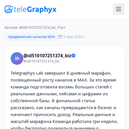
Каталог
@id510107251374_biz
Пост
продвижение каналов MAX
15 мая 2026 г.
@id510107251374_biz
ID
@id510107251374_biz
Telegraphyx Lab завершил 8-дневный марафон,
посвящённый росту каналов в MAX. За это время
команда подготовила восемь больших статей с
реальными данными, кейсами и цифрами из
собственной базы. В финальной статье
рассказано, как каналы превращаются в бизнес и
начинают приносить доход. Реальные данные и
масштаб марафона Команда работала три недели,
чтобы бесплатно поделиться знаниями о