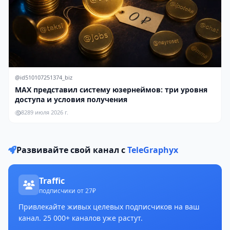
@id510107251374_biz
MAX представил систему юзернеймов: три уровня
доступа и условия получения
828
9 июля 2026 г.
Развивайте свой канал с
TeleGraphyx
Traffic
подписчики от 27₽
Привлекайте живых целевых подписчиков на ваш
канал. 25 000+ каналов уже растут.