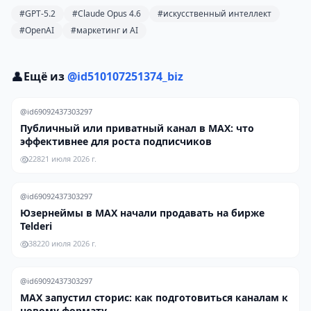
#GPT-5.2
#Claude Opus 4.6
#искусственный интеллект
#OpenAI
#маркетинг и AI
👤
Ещё из
@id510107251374_biz
@id69092437303297
Публичный или приватный канал в MAX: что
эффективнее для роста подписчиков
228
21 июля 2026 г.
@id69092437303297
Юзернеймы в MAX начали продавать на бирже
Telderi
382
20 июля 2026 г.
@id69092437303297
MAX запустил сторис: как подготовиться каналам к
новому формату