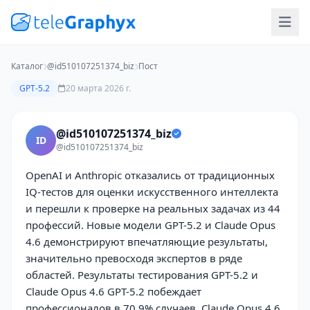
Каталог
@id510107251374_biz
Пост
GPT-5.2
20 марта 2026 г.
@id510107251374_biz
ID
@id510107251374_biz
OpenAI и Anthropic отказались от традиционных
IQ-тестов для оценки искусственного интеллекта
и перешли к проверке на реальных задачах из 44
профессий. Новые модели GPT-5.2 и Claude Opus
4.6 демонстрируют впечатляющие результаты,
значительно превосходя экспертов в ряде
областей. Результаты тестирования GPT-5.2 и
Claude Opus 4.6 GPT-5.2 побеждает
профессионалов в 70,9% случаев. Claude Opus 4.6