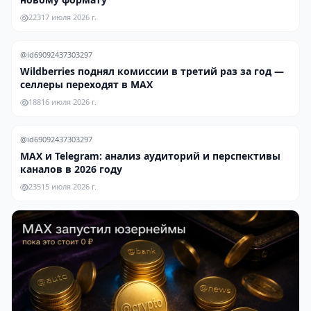
223
17 июля 2026 г.
@id69092437303297
Wildberries поднял комиссии в третий раз за год —
селлеры переходят в MAX
188
16 июля 2026 г.
@id69092437303297
MAX и Telegram: анализ аудиторий и перспективы
каналов в 2026 году
235
15 июля 2026 г.