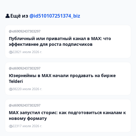
👤
Ещё из
@id510107251374_biz
@id69092437303297
Публичный или приватный канал в MAX: что
эффективнее для роста подписчиков
228
21 июля 2026 г.
@id69092437303297
Юзернеймы в MAX начали продавать на бирже
Telderi
382
20 июля 2026 г.
@id69092437303297
MAX запустил сторис: как подготовиться каналам к
новому формату
223
17 июля 2026 г.