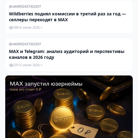
@id69092437303297
Wildberries поднял комиссии в третий раз за год —
селлеры переходят в MAX
188
16 июля 2026 г.
@id69092437303297
MAX и Telegram: анализ аудиторий и перспективы
каналов в 2026 году
235
15 июля 2026 г.