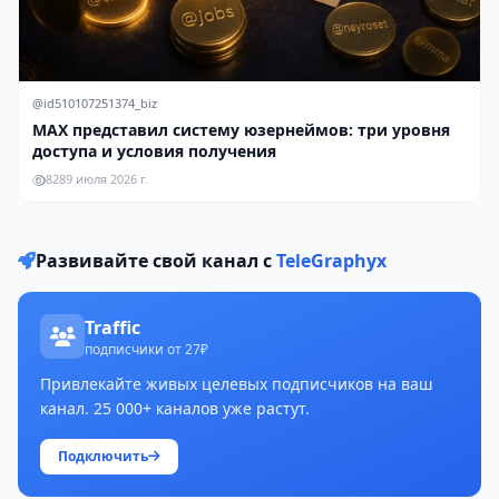
@id510107251374_biz
MAX представил систему юзернеймов: три уровня
доступа и условия получения
828
9 июля 2026 г.
Развивайте свой канал с
TeleGraphyx
Traffic
подписчики от 27₽
Привлекайте живых целевых подписчиков на ваш
канал. 25 000+ каналов уже растут.
Подключить