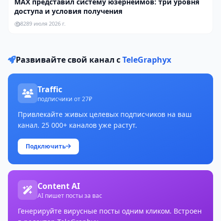
MAX представил систему юзернеймов: три уровня
доступа и условия получения
828
9 июля 2026 г.
Развивайте свой канал с
TeleGraphyx
Traffic
подписчики от 27₽
Привлекайте живых целевых подписчиков на ваш
канал. 25 000+ каналов уже растут.
Подключить
Content AI
AI пишет посты за вас
Генерируйте вирусные посты одним кликом. Встроен