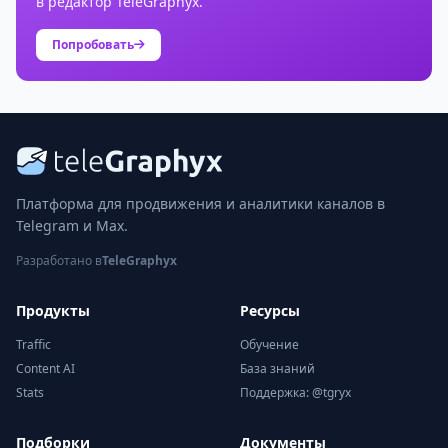
в редактор TeleGraphyx.
Попробовать
Платформа для продвижения и аналитики каналов в
Telegram и Max.
Разработано в
TeleGraphyx
Продукты
Ресурсы
Traffic
Обучение
Content AI
База знаний
Stats
Поддержка: @tgryx
Подборки
Документы