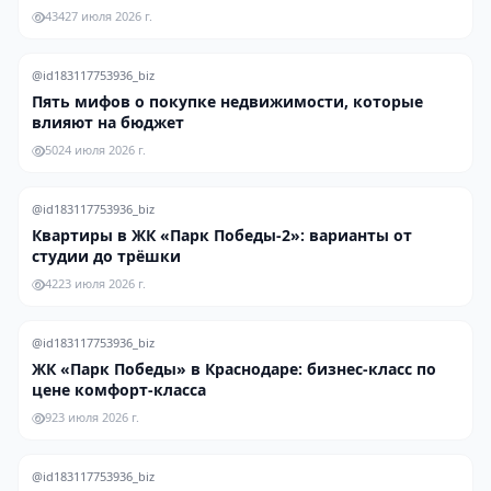
434
27 июля 2026 г.
@id183117753936_biz
Пять мифов о покупке недвижимости, которые
влияют на бюджет
50
24 июля 2026 г.
@id183117753936_biz
Квартиры в ЖК «Парк Победы-2»: варианты от
студии до трёшки
42
23 июля 2026 г.
@id183117753936_biz
ЖК «Парк Победы» в Краснодаре: бизнес-класс по
цене комфорт-класса
9
23 июля 2026 г.
@id183117753936_biz