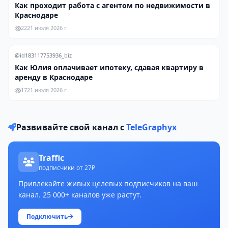
Как проходит работа с агентом по недвижимости в
Краснодаре
22
21 июля 2026 г.
@id183117753936_biz
Как Юлия оплачивает ипотеку, сдавая квартиру в
аренду в Краснодаре
17
21 июля 2026 г.
Развивайте свой канал с
TeleGraphyx
Traffic
подписчики от 27₽
Привлекайте живых целевых подписчиков на ваш
канал. 25 000+ каналов уже растут.
Подключить