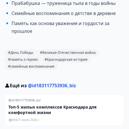
Прабабушка — труженица тыла в годы войны
Семейные воспоминания о детстве в деревне
Память как основа уважения и гордости за
прошлое
#День Победы
#Великая Отечественная война
#память о героях
#Краснодарская история
#семейные воспоминания
👤
Ещё из
@id183117753936_biz
@id183117753936_biz
Топ-5 жилых комплексов Краснодара для
комфортной жизни
434
27 июля 2026 г.