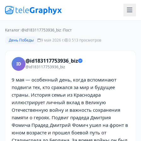
Каталог
@id183117753936_biz
Пост
День Победы
9 мая 2026 г.
3 513 просмотров
@id183117753936_biz
ID
@id183117753936_biz
9 мая — особенный день, когда вспоминают
подвиги тех, кто сражался за мир и будущее
страны. История семьи из Краснодара
иллюстрирует личный вклад в Великую
Отечественную войну и важность сохранения
памяти о героях. Подвиг прадеда Дмитрия
Фомича Прадед Дмитрий Фомич ушел на фронт в
юном возрасте и прошел боевой путь от
Сталинграда до Берлина. За время войны он был