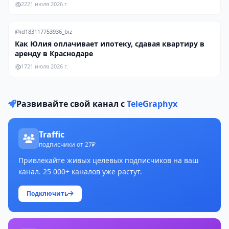
22
21 июля 2026 г.
@id183117753936_biz
Как Юлия оплачивает ипотеку, сдавая квартиру в
аренду в Краснодаре
17
21 июля 2026 г.
Развивайте свой канал с
TeleGraphyx
Traffic
подписчики от 27₽
Привлекайте живых целевых подписчиков на ваш
канал. 25 000+ каналов уже растут.
Подключить