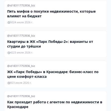
@id183117753936_biz
Пять мифов о покупке недвижимости, которые
влияют на бюджет
50
24 июля 2026 г.
@id183117753936_biz
Квартиры в ЖК «Парк Победы-2»: варианты от
студии до трёшки
42
23 июля 2026 г.
@id183117753936_biz
ЖК «Парк Победы» в Краснодаре: бизнес-класс по
цене комфорт-класса
9
23 июля 2026 г.
@id183117753936_biz
Как проходит работа с агентом по недвижимости в
Краснодаре