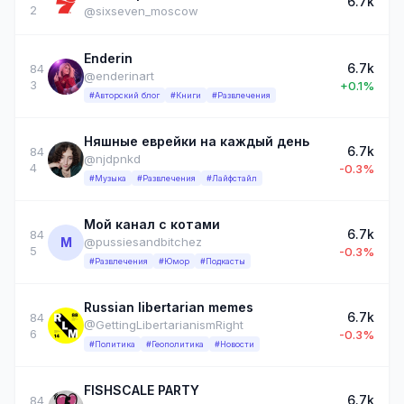
6.7k
2
@sixseven_moscow
Enderin
6.7k
84
@enderinart
3
+0.1%
#Авторский блог
#Книги
#Развлечения
Няшные еврейки на каждый день
6.7k
84
@njdpnkd
4
-0.3%
#Музыка
#Развлечения
#Лайфстайл
Мой канал с котами
6.7k
84
М
@pussiesandbitchez
5
-0.3%
#Развлечения
#Юмор
#Подкасты
Russian libertarian memes
6.7k
84
@GettingLibertarianismRight
6
-0.3%
#Политика
#Геополитика
#Новости
FISHSCALE PARTY
6.7k
84