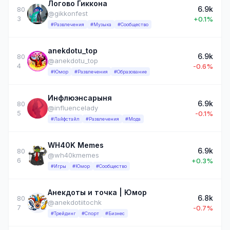
Логово Гиккона
6.9k
80
@gikkonfest
3
+0.1%
#Развлечения
#Музыка
#Сообщество
anekdotu_top
6.9k
80
@anekdotu_top
4
-0.6%
#Юмор
#Развлечения
#Образование
Инфлюэнсарыня
6.9k
80
@influencelady
5
-0.1%
#Лайфстайл
#Развлечения
#Мода
WH40K Memes
6.9k
80
@wh40kmemes
6
+0.3%
#Игры
#Юмор
#Сообщество
Анекдоты и точка | Юмор
6.8k
80
@anekdotiitochk
7
-0.7%
#Трейдинг
#Спорт
#Бизнес