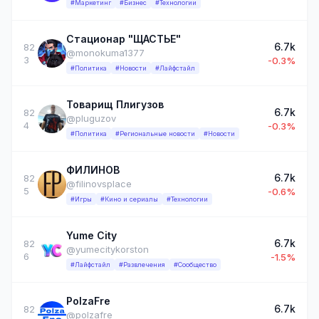
#Маркетинг
#Бизнес
#Технологии
Стационар "ЩАСТЬЕ"
6.7k
82
@monokuma1377
3
-0.3%
#Политика
#Новости
#Лайфстайл
Товарищ Плигузов
6.7k
82
@pluguzov
4
-0.3%
#Политика
#Региональные новости
#Новости
ФИЛИНОВ
6.7k
82
@filinovsplace
5
-0.6%
#Игры
#Кино и сериалы
#Технологии
Yume City
6.7k
82
@yumecitykorston
6
-1.5%
#Лайфстайл
#Развлечения
#Сообщество
PolzaFre
6.7k
82
@polzafre