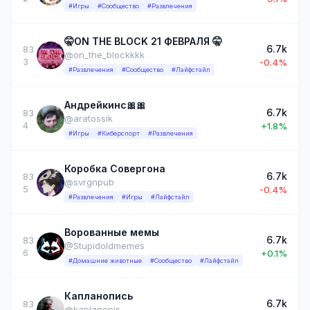
#Игры
#Сообщество
#Развлечения
🤫ON THE BLOCK 21 ФЕВРАЛЯ 🤫
6.7k
83
@on_the_blockkkk
3
-0.4%
#Развлечения
#Сообщество
#Лайфстайл
Андрейкинс🎀🎀
6.7k
83
@aratossik
4
+1.8%
#Игры
#Киберспорт
#Развлечения
Коробка Совергона
6.7k
83
@svrgnpub
5
-0.4%
#Развлечения
#Игры
#Лайфстайл
Ворованные мемы
6.7k
83
@Stupidoldmemes
6
+0.1%
#Домашние животные
#Сообщество
#Лайфстайл
Капланопись
6.7k
83
@kaplanopis