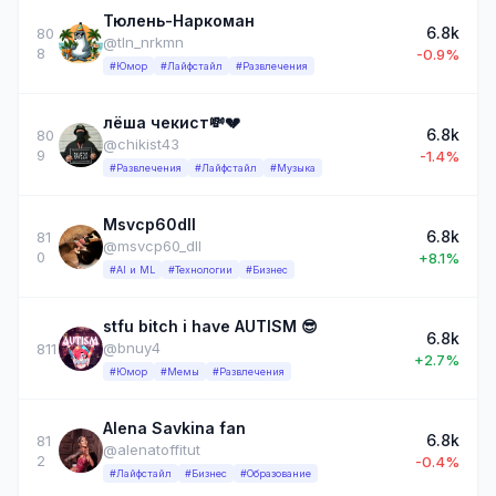
Тюлень-Наркоман
6.8k
80
@tln_nrkmn
8
-0.9%
#Юмор
#Лайфстайл
#Развлечения
лёша чекист💸💔
6.8k
80
@chikist43
9
-1.4%
#Развлечения
#Лайфстайл
#Музыка
Msvcp60dll
6.8k
81
@msvcp60_dll
0
+8.1%
#AI и ML
#Технологии
#Бизнес
stfu bitch i have AUTISM 😎
6.8k
@bnuy4
811
+2.7%
#Юмор
#Мемы
#Развлечения
Alena Savkina fan
6.8k
81
@alenatoffitut
2
-0.4%
#Лайфстайл
#Бизнес
#Образование