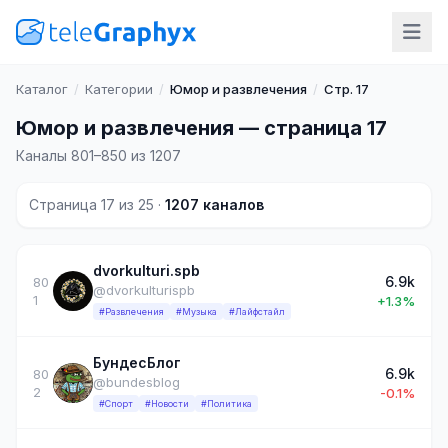
Каталог
/
Категории
/
Юмор и развлечения
/
Стр. 17
Юмор и развлечения — страница 17
Каналы 801–850 из 1207
Страница 17 из 25 ·
1207 каналов
dvorkulturi.spb
6.9k
80
@dvorkulturispb
1
+1.3%
#Развлечения
#Музыка
#Лайфстайл
БундесБлог
6.9k
80
@bundesblog
2
-0.1%
#Спорт
#Новости
#Политика