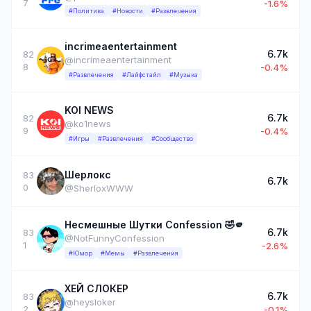
7
-1.6%
#Политика
#Новости
#Развлечения
incrimeaentertainment
6.7k
82
@incrimeaentertainment
8
-0.4%
#Развлечения
#Лайфстайл
#Музыка
KOI NEWS
6.7k
82
@ko1news
9
-0.4%
#Игры
#Развлечения
#Сообщество
Шерлокс
83
6.7k
0
@SherloxWWW
Несмешные Шутки Confession 🤣🫵
6.7k
83
@NotFunnyConfession
1
-2.6%
#Юмор
#Мемы
#Развлечения
ХЕЙ СЛОКЕР
6.7k
83
@heysloker
2
-0.1%