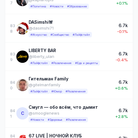
7
+0.1%
#Политика
#Новости
#Образование
DASimshi🚨
6.7k
83
@dasimshi71
8
-0.1%
#Искусство
#Сообщество
#Лайфстайл
LIBERTY BAR
6.7k
83
@liberty_ulan
9
-0.4%
#Лайфстайл
#Развлечения
#Еда и рецепты
Гительман Family
6.7k
84
@gitelmanfamily
0
+0.6%
#Лайфстайл
#Юмор
#Развлечения
Смугл — обо всём, что дымит
6.7k
84
С
@smooglenews
1
+2.8%
#Новости
#Здоровье
#Развлечения
67 LIVE | НОЧНОЙ КЛУБ
84