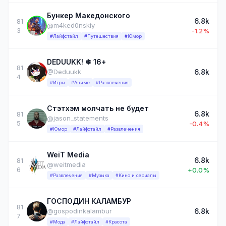
Бункер Македонского
6.8k
81
@m4ked0nskiy
3
-1.2%
#Лайфстайл
#Путешествия
#Юмор
DEDUUKK! ❄ 16+
81
6.8k
@Deduukk
4
#Игры
#Аниме
#Развлечения
Стэтхэм молчать не будет
6.8k
81
@jason_statements
5
-0.4%
#Юмор
#Лайфстайл
#Развлечения
WeiT Media
6.8k
81
@weitmedia
6
+0.0%
#Развлечения
#Музыка
#Кино и сериалы
ГОСПОДИН КАЛАМБУР
81
6.8k
@gospodinkalambur
7
#Мода
#Лайфстайл
#Красота