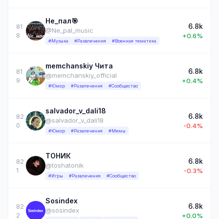
Не_пал🎯
6.8k
81
@Ne_pal_music
8
+0.6%
#Музыка
#Развлечения
#Военная тематика
memchanskiy Чита
6.8k
81
@memchanskiy_official
9
+0.4%
#Юмор
#Развлечения
#Сообщество
salvador_v_dali18
6.8k
82
@salvador_v_dali18
0
-0.4%
#Юмор
#Развлечения
#Мемы
ТОНИК
6.8k
82
@toshatonik
1
-0.3%
#Игры
#Развлечения
#Сообщество
Sosindex
6.8k
82
@sosindex
2
+0.0%