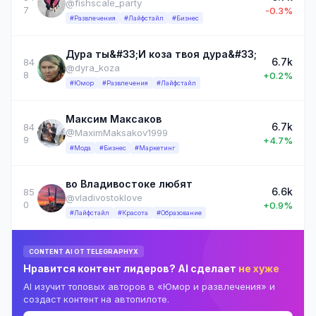
@fishscale_party
7
-0.3%
#Развлечения
#Лайфстайл
#Бизнес
Дура ты&#33;И коза твоя дура&#33;
6.7k
84
@dyra_koza
8
+0.2%
#Юмор
#Развлечения
#Лайфстайл
Максим Максаков
6.7k
84
@MaximMaksakov1999
9
+4.7%
#Мода
#Бизнес
#Маркетинг
во Владивостоке любят
6.6k
85
@vladivostoklove
0
+0.9%
#Лайфстайл
#Красота
#Образование
CONTENT AI ОТ TELEGRAPHYX
Нравится контент лидеров? AI сделает
не хуже
AI изучит топовых авторов в «Юмор и развлечения» и
создаст контент на автопилоте.