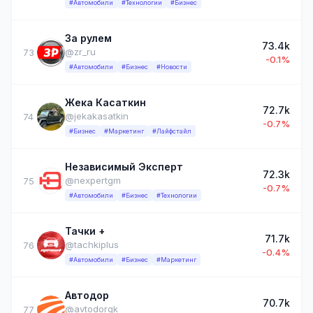
#Автомобили
#Технологии
#Бизнес
За рулем
73.4k
@zr_ru
73
-0.1%
#Автомобили
#Бизнес
#Новости
Жека Касаткин
72.7k
@jekakasatkin
74
-0.7%
#Бизнес
#Маркетинг
#Лайфстайл
Независимый Эксперт
72.3k
@nexpertgm
75
-0.7%
#Автомобили
#Бизнес
#Технологии
Тачки +
71.7k
@tachkiplus
76
-0.4%
#Автомобили
#Бизнес
#Маркетинг
Автодор
70.7k
@avtodorgk
77