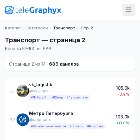
Каталог
/
Категории
/
Транспорт
/
Стр. 2
Транспорт — страница 2
Каналы 51–100 из 686
Страница 2 из 14 ·
686 каналов
vk_logistik
105.0k
@vk_logistik
51
-0.9%
#Лайфстайл
#Юмор
#Путешествия
Метро Петербурга
103.0k
@spbmetro
52
+0.0%
#Региональные новости
#Новости
#Госуслуги