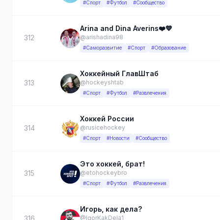
#Спорт
#Футбол
#Сообщество
Arina and Dina Averins❤️💙
312
@arishadina98
#Саморазвитие
#Спорт
#Образование
Хоккейный ГлавШтаб
313
@hockeyshtab
#Спорт
#Футбол
#Развлечения
Хоккей России
314
@rusicehockey
#Спорт
#Новости
#Сообщество
Это хоккей, брат!
315
@etohockeybro
#Спорт
#Футбол
#Развлечения
Игорь, как дела?
316
@IgorKakDela1