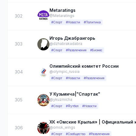
Metaratings
302
@Metaratings
#Спорт
#Новости
#Политика
Игорь Джабраигорь
303
@dzhabrakadabra
#Спорт
#Развлечения
#Бизнес
Олимпийский комитет России
304
@olympic_russia
#Спорт
#Новости
#Развлечения
У Кузьмича|"Спартак"
305
@ykuzmicha
#Спорт
#Футбол
#Новости
ХК «Омские Крылья» | Официальный 
306
@omsk_wings
#Спорт
#Сообщество
#Развлечения