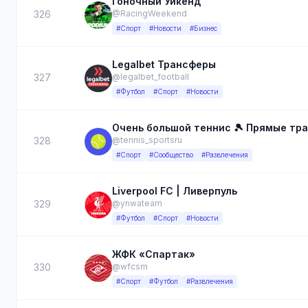
Гоночный Уикенд
326
@RacingWeekend
#Спорт
#Новости
#Бизнес
Legalbet Трансферы
327
@legalbet_football
#Футбол
#Спорт
#Новости
Очень большой теннис 🎾 Прямые тр
328
@tennis_sportsru
#Спорт
#Сообщество
#Развлечения
Liverpool FC | Ливерпуль
329
@ynwateam
#Футбол
#Спорт
#Новости
ЖФК «Спартак»
330
@wfcsm
#Спорт
#Футбол
#Развлечения