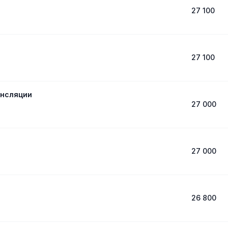
27 100
27 100
ансляции
27 000
27 000
26 800