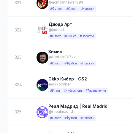
321
@acmilannews1899
#Футбол
#Спорт
#Новости
Дзюдо Арт
322
@judoart
#Спорт
#Бизнес
#Новости
Зимин
323
@footballDiZzz
#Спорт
#Футбол
#Новости
Okko Кибер | CS2
324
@okkocyber
#Игры
#Киберспорт
#Развлечения
Реал Мадрид | Real Madrid
325
@i_realmadrid
#Спорт
#Футбол
#Новости