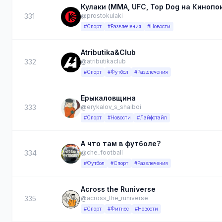
Кулаки (MMA, UFC, Top Dog на Кинопо
331
@prostokulaki
#Спорт
#Развлечения
#Новости
Atributika&Club
332
@atributikaclub
#Спорт
#Футбол
#Развлечения
Ерыкаловщина
333
@erykalov_s_shaiboi
#Спорт
#Новости
#Лайфстайл
А что там в футболе?
334
@che_football
#Футбол
#Спорт
#Развлечения
Across the Runiverse
335
@across_the_runiverse
#Спорт
#Фитнес
#Новости