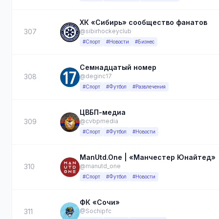
ХК «Сибирь» сообщество фанатов
307
@sibirhockeyclub
#Спорт
#Новости
#Бизнес
Семнадцатый номер
308
@deginc17
#Спорт
#Футбол
#Развлечения
ЦВБП-медиа
309
@cvbpmedia
#Спорт
#Футбол
#Новости
ManUtd.One | «Манчестер Юнайтед»
310
@manutd_one
#Спорт
#Футбол
#Новости
ФК «Сочи»
311
@Sochipfc