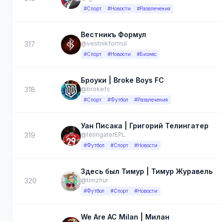
#Спорт
#Новости
#Развлечения
Вестникъ Формул
317
@vestnikformul
#Спорт
#Новости
#Бизнес
Броуки | Broke Boys FC
318
@brokefc
#Спорт
#Футбол
#Развлечения
Уан Писака | Григорий Телингатер
319
@telingaterEPL
#Футбол
#Спорт
#Новости
Здесь был Тимур | Тимур Журавель
320
@timzhur
#Футбол
#Спорт
#Новости
We Are AC Milan | Милан