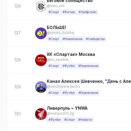
Беговое сообщество
126
@runc_run
#Спорт
#Фитнес
#Лайфстайл
БОЛЬШЕ!
127
@tennis_bolshe
#Спорт
#Развлечения
#Сообщество
ХК «Спартак» Москва
128
@hc_spartak
#Спорт
#Футбол
#Развлечения
Канал Алексея Шевченко, "День с Ал
129
@derzhiperedachu
#Спорт
#Футбол
#Развлечения
Ливерпуль ~ YNWA
130
@liverpoolfc_tg
#Футбол
#Спорт
#Новости