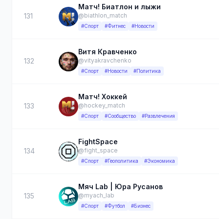
Матч! Биатлон и лыжи
131
@biathlon_match
#Спорт
#Фитнес
#Новости
Витя Кравченко
132
@vityakravchenko
#Спорт
#Новости
#Политика
Матч! Хоккей
133
@hockey_match
#Спорт
#Сообщество
#Развлечения
FightSpace
134
@fight_space
#Спорт
#Геополитика
#Экономика
Мяч Lab | Юра Русанов
135
@myach_lab
#Спорт
#Футбол
#Бизнес