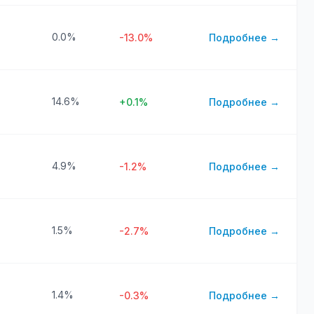
0.0%
-13.0%
Подробнее →
14.6%
+0.1%
Подробнее →
4.9%
-1.2%
Подробнее →
1.5%
-2.7%
Подробнее →
1.4%
-0.3%
Подробнее →