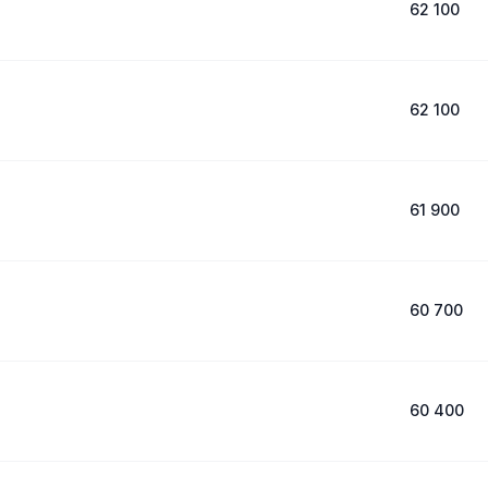
62 100
62 100
61 900
60 700
60 400