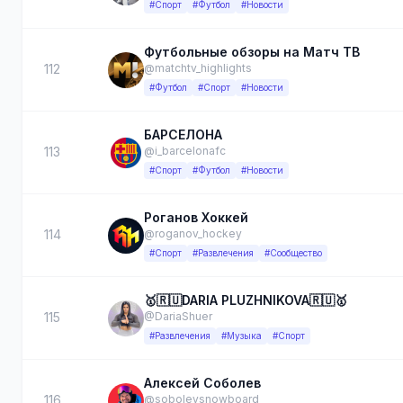
#Спорт
#Футбол
#Новости
Футбольные обзоры на Матч ТВ
112
@matchtv_highlights
#Футбол
#Спорт
#Новости
БАРСЕЛОНА
113
@i_barcelonafc
#Спорт
#Футбол
#Новости
Роганов Хоккей
114
@roganov_hockey
#Спорт
#Развлечения
#Сообщество
🥇🇷🇺DARIA PLUZHNIKOVA🇷🇺🥇
115
@DariaShuer
#Развлечения
#Музыка
#Спорт
Алексей Соболев
116
@sobolevsnowboard