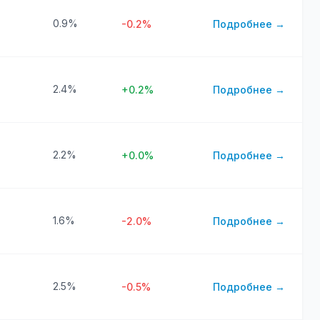
0.9%
-0.2%
Подробнее →
2.4%
+0.2%
Подробнее →
2.2%
+0.0%
Подробнее →
1.6%
-2.0%
Подробнее →
2.5%
-0.5%
Подробнее →