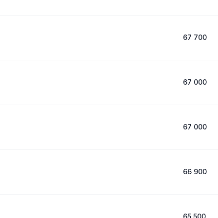
67 700
67 000
67 000
66 900
65 500