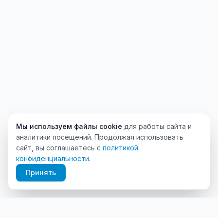
Мы используем файлы cookie
для работы сайта и
аналитики посещений. Продолжая использовать
сайт, вы соглашаетесь с
политикой
конфиденциальности
.
Принять