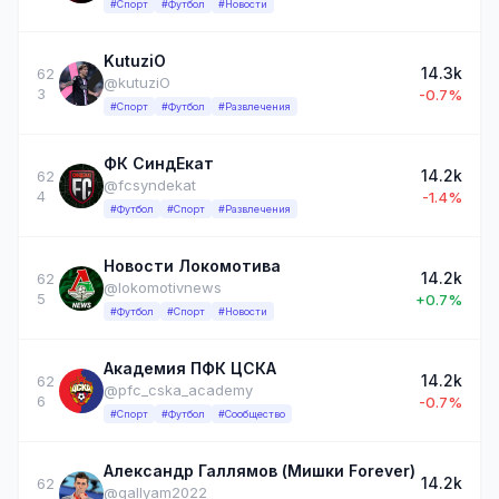
#Спорт
#Футбол
#Новости
KutuziO
14.3k
62
@kutuziO
3
-0.7%
#Спорт
#Футбол
#Развлечения
ФК СиндЕкат
14.2k
62
@fcsyndekat
4
-1.4%
#Футбол
#Спорт
#Развлечения
Новости Локомотива
14.2k
62
@lokomotivnews
5
+0.7%
#Футбол
#Спорт
#Новости
Академия ПФК ЦСКА
14.2k
62
@pfc_cska_academy
6
-0.7%
#Спорт
#Футбол
#Сообщество
Александр Галлямов (Мишки Forever)
14.2k
62
@gallyam2022