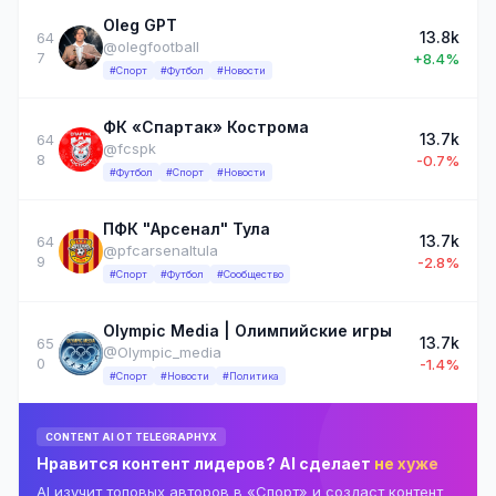
Oleg GPT
13.8k
64
@olegfootball
7
+8.4%
#Спорт
#Футбол
#Новости
ФК «Спартак» Кострома️
13.7k
64
@fcspk
8
-0.7%
#Футбол
#Спорт
#Новости
ПФК "Арсенал" Тула
13.7k
64
@pfcarsenaltula
9
-2.8%
#Спорт
#Футбол
#Сообщество
Olympic Media | Олимпийские игры
13.7k
65
@Olympic_media
0
-1.4%
#Спорт
#Новости
#Политика
CONTENT AI ОТ TELEGRAPHYX
Нравится контент лидеров? AI сделает
не хуже
AI изучит топовых авторов в «Спорт» и создаст контент