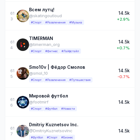
Всем лутц!
14.5k
61
@skatingoutloud
3
+2.9%
#Спорт
#Развлечения
#Музыка
TIMERMAN
14.5k
61
@timerman_org
4
+0.7%
#Спорт
#Фитнес
#Лайфстайл
Smo10v | Фёдор Смолов
14.5k
61
@smol_10
5
-0.7%
#Спорт
#Развлечения
#Путешествия
Мировой футбол
61
14.5k
@footmirf
6
#Спорт
#Футбол
#Новости
Dmitriy Kuznetsov Inc.
61
14.5k
@DmitriyKuznetsovInc
7
#Футбол
#Спорт
#Бизнес