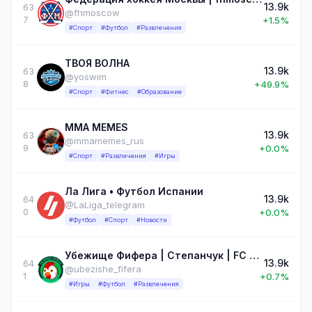
13.9k
63
@fhmoscow
7
+1.5%
#Спорт
#Футбол
#Развлечения
ТВОЯ ВОЛНА
13.9k
63
@yoswim
8
+49.9%
#Спорт
#Фитнес
#Образование
MMA MEMES
13.9k
63
@mmamemes_rus
9
+0.0%
#Спорт
#Развлечения
#Игры
Ла Лига • Футбол Испании
13.9k
64
@LaLiga_telegram
0
+0.0%
#Футбол
#Спорт
#Новости
Убежище Фифера | Степанчук | FC 26
13.9k
64
@ubezishe_fifera
1
+0.7%
#Игры
#Футбол
#Развлечения