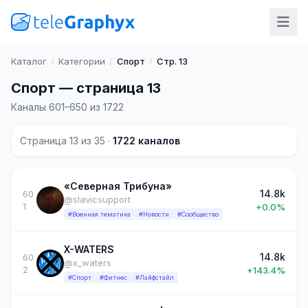
Каталог
/
Категории
/
Спорт
/
Стр. 13
Спорт — страница 13
Каналы 601–650 из 1722
Страница 13 из 35 ·
1722 каналов
«Северная Трибуна»
14.8k
60
@slavicsupport
1
+0.0%
#Военная тематика
#Новости
#Сообщество
X-WATERS
14.8k
60
@x_waters
2
+143.4%
#Спорт
#Фитнес
#Лайфстайл