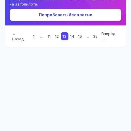
на автопилоте.
Попробовать бесплатно
←
Вперёд
1
...
11
12
13
14
15
...
35
Назад
→