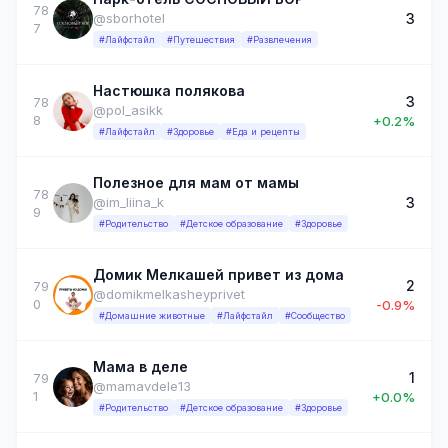
78
3
@sborhotel
7
#Лайфстайл
#Путешествия
#Развлечения
Настюшка полякова
3
78
@pol_asikk
8
+0.2%
#Лайфстайл
#Здоровье
#Еда и рецепты
Полезное для мам от мамы
78
3
@im_liina_k
9
#Родительство
#Детское образование
#Здоровье
Домик Мелкашей привет из дома
2
79
@domikmelkasheyprivet
0
-0.9%
#Домашние животные
#Лайфстайл
#Сообщество
Мама в деле
1
79
@mamavdele13
1
+0.0%
#Родительство
#Детское образование
#Здоровье