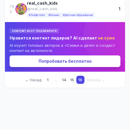
real_cash_kids
79
1
@real_cash_kids
2
#Лайфстайл
#Бизнес
#Детское образование
CONTENT AI ОТ TELEGRAPHYX
Нравится контент лидеров? AI сделает
не хуже
AI изучит топовых авторов в «Семья и дети» и создаст
контент на автопилоте.
Попробовать бесплатно
← Назад
1
...
14
15
16
Вперёд →