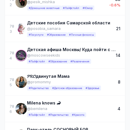
@pesik_mishka
2
-0.6%
#Домашние животные
#Лайфстайл
#Юмор
Детские пособия Самарской области
78
21
@posobia_samara
3
#Госуслуги
#Образование
#Личные финансы
Детская афиша Москвы/ Куда пойти с детьми бесплатно или со скидкой
78
14
@moscowseekids
4
#Лайфстайл
#Образование
#Развлечения
𝓟𝓡𝓞двинутая Мама
78
8
@promommy
5
#Родительство
#Детское образование
#Здоровье
Milena knows 🦂
78
4
@bemilena
6
#Лайфстайл
#Родительство
#Красота
Парк-отель СОСНОВЫЙ БОР