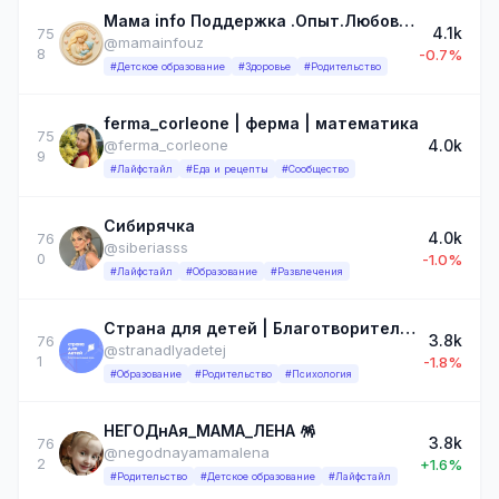
Мама info Поддержка .Опыт.Любовь 🐣
4.1k
75
@mamainfouz
8
-0.7%
#Детское образование
#Здоровье
#Родительство
ferma_corleone | ферма | математика
75
4.0k
@ferma_corleone
9
#Лайфстайл
#Еда и рецепты
#Сообщество
Сибирячка
4.0k
76
@siberiasss
0
-1.0%
#Лайфстайл
#Образование
#Развлечения
Страна для детей | Благотворительный фонд
3.8k
76
@stranadlyadetej
1
-1.8%
#Образование
#Родительство
#Психология
НЕГОДнАя_МАМА_ЛЕНА 🪅
3.8k
76
@negodnayamamalena
2
+1.6%
#Родительство
#Детское образование
#Лайфстайл