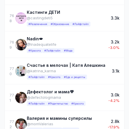
Кастинги ДЕТИ
76
3.3k
@castingdeti5
8
#Развлечения
#Образование
#Лайфстайл
Nadin💋
3.2k
76
@Inadequatelife
9
-3.0%
#Красота
#Лайфстайл
#Мода
Счастье в мелочах | Катя Алешкина
77
3.1k
@katrina_karma
0
#Лайфстайл
#Красота
#Еда и рецепты
Дефектолог и мама💜
3.0k
77
@defectologmama
1
-4.2%
#Лайфстайл
#Родительство
#Красота
Валерия и мамины суперсилы
2.8k
77
@momValerias
2
-17.9%