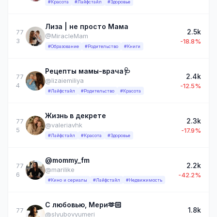
#Красота
#Лайфстайл
#Здоровье
Лиза | не просто Мама
2.5k
77
@MiracleMam
3
-18.8%
#Образование
#Родительство
#Книги
Рецепты мамы-врача🩺
2.4k
77
@lizaiemiliya
4
-12.5%
#Лайфстайл
#Родительство
#Красота
Жизнь в декрете
2.3k
77
@valeriavhk
5
-17.9%
#Лайфстайл
#Красота
#Здоровье
@mommy_fm
2.2k
77
@marilike
6
-42.2%
#Кино и сериалы
#Лайфстайл
#Недвижимость
С любовью, Мери🫶🏻
1.8k
77
@slyubovyumeri