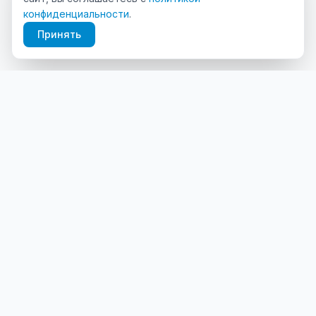
конфиденциальности
.
Принять
Платформа для продвижения и аналитики Telegram-
каналов.
Продукты
Ресурсы
Traffic
Обучение
Content AI
База знаний
Stats
Поддержка: @tgryx