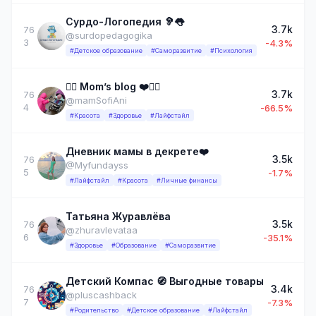
Сурдо-Логопедия 🦻👅
3.7k
76
@surdopedagogika
3
-4.3%
#Детское образование
#Саморазвитие
#Психология
❤️‍🔥 Mom’s blog ❤️❤️‍🔥
3.7k
76
@mamSofiAni
4
-66.5%
#Красота
#Здоровье
#Лайфстайл
Дневник мамы в декрете❤️
3.5k
76
@Myfundayss
5
-1.7%
#Лайфстайл
#Красота
#Личные финансы
Татьяна Журавлёва
3.5k
76
@zhuravlevataa
6
-35.1%
#Здоровье
#Образование
#Саморазвитие
Детский Компас 🧭 Выгодные товары
3.4k
76
@pluscashback
7
-7.3%
#Родительство
#Детское образование
#Лайфстайл