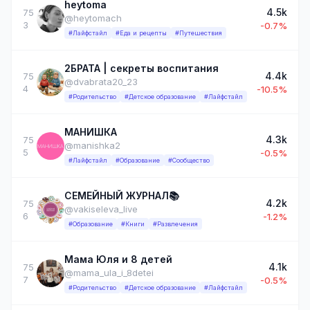
heytoma
4.5k
75
@heytomach
3
-0.7%
#Лайфстайл
#Еда и рецепты
#Путешествия
2БРАТА | секреты воспитания
4.4k
75
@dvabrata20_23
4
-10.5%
#Родительство
#Детское образование
#Лайфстайл
МАНИШКА
4.3k
75
@manishka2
5
-0.5%
#Лайфстайл
#Образование
#Сообщество
СЕМЕЙНЫЙ ЖУРНАЛ📚
4.2k
75
@vakiseleva_live
6
-1.2%
#Образование
#Книги
#Развлечения
Мама Юля и 8 детей
4.1k
75
@mama_ula_i_8detei
7
-0.5%
#Родительство
#Детское образование
#Лайфстайл