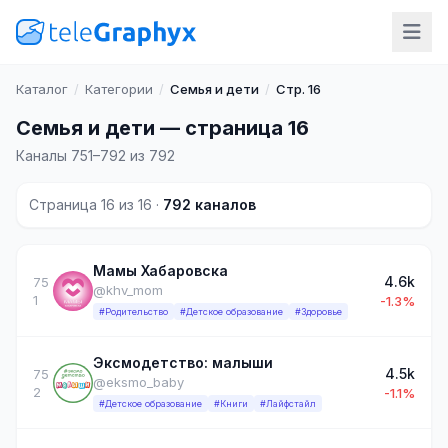
Каталог
/
Категории
/
Семья и дети
/
Стр. 16
Семья и дети — страница 16
Каналы 751–792 из 792
Страница 16 из 16 ·
792 каналов
Мамы Хабаровска
4.6k
75
@khv_mom
1
-1.3%
#Родительство
#Детское образование
#Здоровье
Эксмодетство: малыши
4.5k
75
@eksmo_baby
2
-1.1%
#Детское образование
#Книги
#Лайфстайл