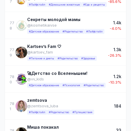
7
-85.6%
#Лайфстайл
#Домашние животные
#Еда и рецепты
Секреты молодой мамы
1.4k
77
@kosmetikaivse
8
-4.0%
#Детское образование
#Родительство
#Лайфстайл
Kartsev’s Fam 🤍
1.3k
77
@kartsev_fam
9
-26.3%
#Питание и диеты
#Родительство
#Здоровье
🚀Детство со Вселенышем!
1.2k
78
@vv_kids
0
-10.3%
#Детское образование
#Психология
#Родительство
zemtsova
78
184
@zemtsova_luba
1
#Лайфстайл
#Родительство
#Путешествия
Миша покакал
33
78