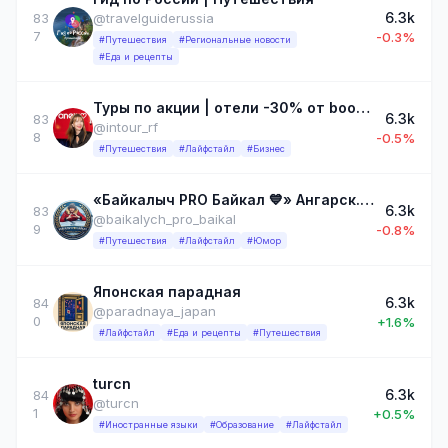
6.3k
83
@travelguiderussia
7
-0.3%
#Путешествия
#Региональные новости
#Еда и рецепты
Туры по акции | отели -30% от booking | перелет бизнесом -30% с Anex ❤️✈️
6.3k
83
@intour_rf
8
-0.5%
#Путешествия
#Лайфстайл
#Бизнес
«Байкалыч PRO Байкал 💙» Ангарск. Иркутск. р. Бурятия. Россия.
6.3k
83
@baikalych_pro_baikal
9
-0.8%
#Путешествия
#Лайфстайл
#Юмор
Японская парадная
6.3k
84
@paradnaya_japan
0
+1.6%
#Лайфстайл
#Еда и рецепты
#Путешествия
turcn
6.3k
84
@turcn
1
+0.5%
#Иностранные языки
#Образование
#Лайфстайл