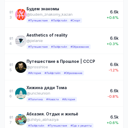
Будем знакомы
6.6k
81
@budem_znakomy_kazan
3
+0.6%
#Путешествия
#Лайфстайл
#Спорт
Aesthetics of reality
6.6k
81
@jielanie
4
+0.3%
#Путешествия
#Лайфстайл
#Образование
Путешествие в Прошлое | СССР
6.6k
81
@prosshloe
5
-1.2%
#История
#Лайфстайл
#Образование
Хижина дяди Тома
6.6k
81
@uncleunion
6
-0.8%
#Политика
#Новости
#История
Абхазия. Отдых и жильё
6.5k
81
@zhilyo_abhaziya
7
+0.6%
#Лайфстайл
#Путешествия
#Еда и рецепты