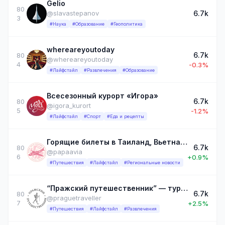
Gelio
80
6.7k
@slavastepanov
3
#Наука
#Образование
#Геополитика
whereareyoutoday
6.7k
80
@whereareyoutoday
4
-0.3%
#Лайфстайл
#Развлечения
#Образование
Всесезонный курорт «Игора»
6.7k
80
@igora_kurort
5
-1.2%
#Лайфстайл
#Спорт
#Еда и рецепты
Горящие билеты в Таиланд, Вьетнам, Дубай и на Мальдивы
6.7k
80
@papaavia
6
+0.9%
#Путешествия
#Лайфстайл
#Региональные новости
“Пражский путешественник” — туристическое агентство в Чехии
6.7k
80
@praguetraveller
7
+2.5%
#Путешествия
#Лайфстайл
#Развлечения