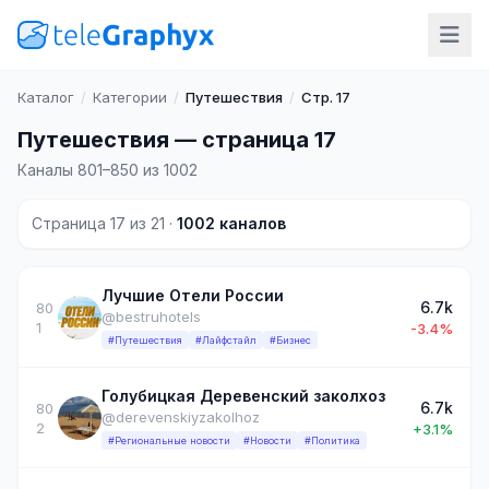
Каталог
/
Категории
/
Путешествия
/
Стр. 17
Путешествия — страница 17
Каналы 801–850 из 1002
Страница 17 из 21 ·
1002 каналов
Лучшие Отели России
6.7k
80
@bestruhotels
1
-3.4%
#Путешествия
#Лайфстайл
#Бизнес
Голубицкая Деревенский заколхоз
6.7k
80
@derevenskiyzakolhoz
2
+3.1%
#Региональные новости
#Новости
#Политика