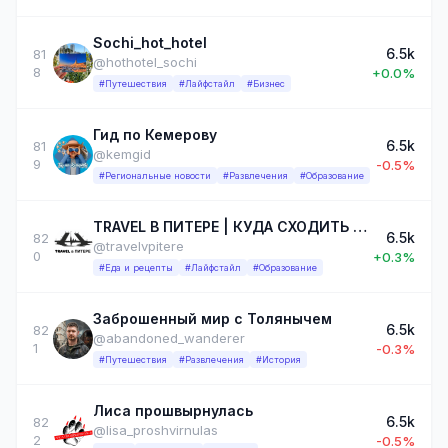
Sochi_hot_hotel
6.5k
81
@hothotel_sochi
8
+0.0%
#Путешествия
#Лайфстайл
#Бизнес
Гид по Кемерову
6.5k
81
@kemgid
9
-0.5%
#Региональные новости
#Развлечения
#Образование
TRAVEL В ПИТЕРЕ | КУДА СХОДИТЬ В ПИТЕРЕ
6.5k
82
@travelvpitere
0
+0.3%
#Еда и рецепты
#Лайфстайл
#Образование
Заброшенный мир с Толянычем
6.5k
82
@abandoned_wanderer
1
-0.3%
#Путешествия
#Развлечения
#История
Лиса прошвырнулась
6.5k
82
@lisa_proshvirnulas
2
-0.5%