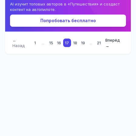
AI изучит топовых авторов в «Путешествия» и создаст
контент на автопилоте.
Попробовать бесплатно
←
Вперёд
1
...
15
16
17
18
19
...
21
Назад
→