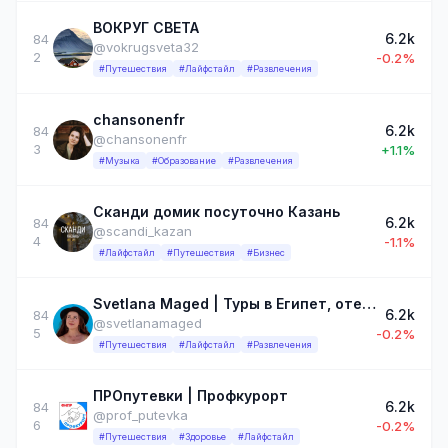
ВОКРУГ СВЕТА
6.2k
84
@vokrugsveta32
2
-0.2%
#Путешествия
#Лайфстайл
#Развлечения
chansonenfr
6.2k
84
@chansonenfr
3
+1.1%
#Музыка
#Образование
#Развлечения
Сканди домик посуточно Казань
6.2k
84
@scandi_kazan
4
-1.1%
#Лайфстайл
#Путешествия
#Бизнес
Svetlana Maged | Туры в Египет, отельное закулисье
6.2k
84
@svetlanamaged
5
-0.2%
#Путешествия
#Лайфстайл
#Развлечения
ПРОпутевки | Профкурорт
6.2k
84
@prof_putevka
6
-0.2%
#Путешествия
#Здоровье
#Лайфстайл