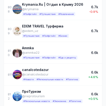
Krymania.Ru | Отдых в Крыму 2026
6.7k
80
@krymania
8
-0.9%
#Лайфстайл
#Путешествия
#Развлечения
EDEM TRAVEL Турфирма
80
6.7k
@edem_uz
9
#Путешествия
#Лайфстайл
#Бизнес
Ammka
81
6.6k
@ammka22
0
#Путешествия
#Лайфстайл
#Еда и рецепты
canalcotedazur
6.6k
@canalcotedazur
811
+4.6%
#Новости
#Региональные новости
#Политика
ПроТуризм
6.6k
81
@neprotourism
2
+0.5%
#Региональные новости
#Экономика
#Политика