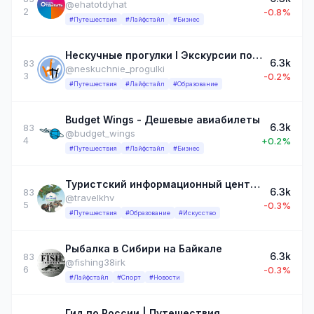
@ehatotdyhat
2
-0.8%
#Путешествия
#Лайфстайл
#Бизнес
Нескучные прогулки I Экскурсии по Саратову и области
6.3k
83
@neskuchnie_progulki
3
-0.2%
#Путешествия
#Лайфстайл
#Образование
Budget Wings - Дешевые авиабилеты
6.3k
83
@budget_wings
4
+0.2%
#Путешествия
#Лайфстайл
#Бизнес
Туристский информационный центр. Открой Хабаровский край
6.3k
83
@travelkhv
5
-0.3%
#Путешествия
#Образование
#Искусство
Рыбалка в Сибири на Байкале
6.3k
83
@fishing38irk
6
-0.3%
#Лайфстайл
#Спорт
#Новости
Гид по России | Путешествия