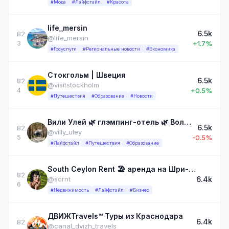
#Мода
#Лайфстайл
#Красота
life_mersin
6.5k
82
@life_mersin
3
+1.7%
#Госуслуги
#Региональные новости
#Экономика
Стокгольм | Швеция
6.5k
82
@visitstockholm
4
+0.5%
#Путешествия
#Образование
#Новости
Вили Улей 🌿 глэмпинг-отель 🌿 Волга, Ока, Карелия
6.5k
82
@villy_uley
5
-0.5%
#Лайфстайл
#Путешествия
#Образование
South Ceylon Rent 🏖️ аренда на Шри-Ланке с 2018
82
6.4k
@scrnt
6
#Недвижимость
#Лайфстайл
#Бизнес
ДВИЖTravels™ Туры из Краснодара
6.4k
82
@canal_dvizh_travels