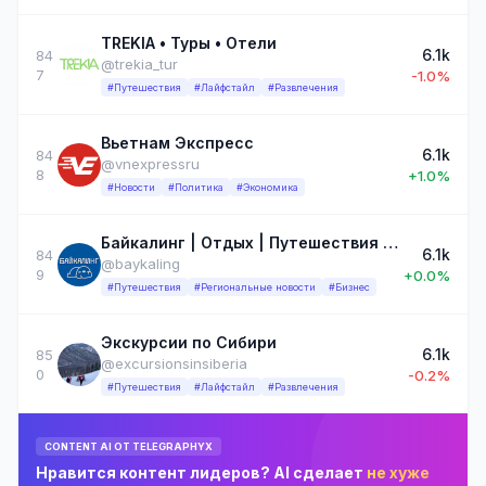
TREKIA • Туры • Отели
6.1k
84
@trekia_tur
7
-1.0%
#Путешествия
#Лайфстайл
#Развлечения
Вьетнам Экспресс
6.1k
84
@vnexpressru
8
+1.0%
#Новости
#Политика
#Экономика
Байкалинг | Отдых | Путешествия | Иркутская область | Республика Бурятия
6.1k
84
@baykaling
9
+0.0%
#Путешествия
#Региональные новости
#Бизнес
Экскурсии по Сибири
6.1k
85
@excursionsinsiberia
0
-0.2%
#Путешествия
#Лайфстайл
#Развлечения
CONTENT AI ОТ TELEGRAPHYX
Нравится контент лидеров? AI сделает
не хуже