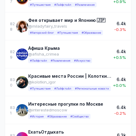
7
+0.9%
#Путешествия
#Лайфстайл
#Развлечения
Фея открывает мир и Японию 🇯🇵
6.4k
82
@miladyfairy_travels
8
-0.3%
#Авторский блог
#Путешествия
#Образование
Афиша Крыма
6.4k
82
@afisha_crimea
9
+0.5%
#Лайфстайл
#Развлечения
#Искусство
Красивые места России | Колоткин Игорь
6.4k
83
@kolotkin_igor
0
+0.0%
#Путешествия
#Лайфстайл
#Региональные новости
Интересные прогулки по Москве
6.4k
83
@interestedmoscow
1
-0.2%
#История
#Образование
#Сообщество
ЕхатьОтдыхать
6.3k
83