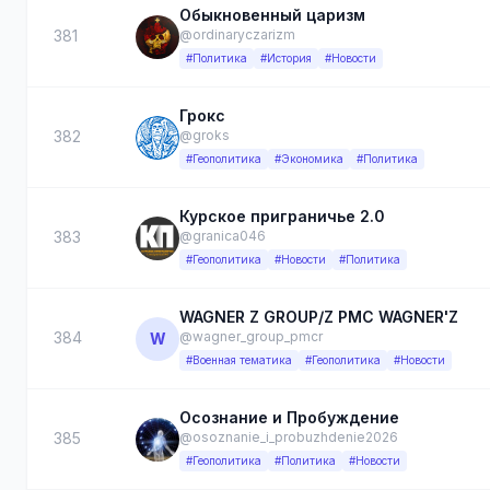
Обыкновенный царизм
381
@ordinaryczarizm
#Политика
#История
#Новости
Грокс
382
@groks
#Геополитика
#Экономика
#Политика
Курское приграничье 2.0
383
@granica046
#Геополитика
#Новости
#Политика
WAGNER Z GROUP/Z PMC WAGNER'Z
384
@wagner_group_pmcr
W
#Военная тематика
#Геополитика
#Новости
Осознание и Пробуждение
385
@osoznanie_i_probuzhdenie2026
#Геополитика
#Политика
#Новости