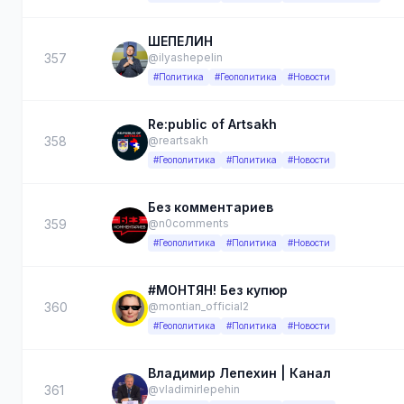
ШЕПЕЛИН
357
@ilyashepelin
#Политика
#Геополитика
#Новости
Re:public of Artsakh
358
@reartsakh
#Геополитика
#Политика
#Новости
Без комментариев
359
@n0comments
#Геополитика
#Политика
#Новости
#МОНТЯН! Без купюр
360
@montian_official2
#Геополитика
#Политика
#Новости
Владимир Лепехин | Канал
361
@vladimirlepehin