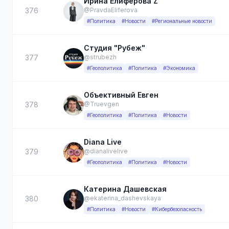
Ирина Елифёрова Z
376
@PravdaEliferova
#Политика
#Новости
#Региональные новости
Студия "Рубеж"
377
@strubezh
#Геополитика
#Политика
#Экономика
Объективный Евген
378
@Truevgen
#Геополитика
#Политика
#Новости
Diana Live
379
@dianalivelive
#Геополитика
#Политика
#Новости
Катерина Дашевская
380
@ekaterina_dashevskaya
#Политика
#Новости
#Кибербезопасность