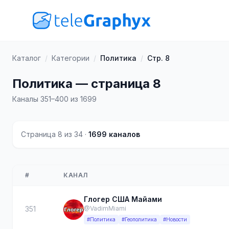
Каталог
/
Категории
/
Политика
/
Стр. 8
Политика — страница 8
Каналы 351–400 из 1699
Страница 8 из 34 ·
1699 каналов
#
КАНАЛ
Глогер США Майами
351
@VadimMiami
#Политика
#Геополитика
#Новости