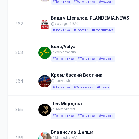
#Политика
#Геополитика
#Новости
Вадим Шегалов. PLANDEMIA.NEWS
362
@voyager1970
#Политика
#Новости
#Геополитика
Воля/Volya
363
@volyamedia
#Геополитика
#Политика
#Новости
Кремлёвский Вестник
364
@rianvosti
#Политика
#Экономика
#Право
Лев Мордора
365
@levmordora
#Геополитика
#Политика
#Новости
Владислав Шапша
366
@Shapsha_VV