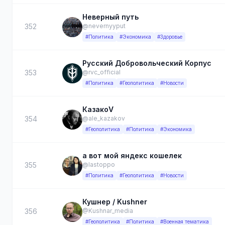
Неверный путь
352
@nevernyyput
#Политика
#Экономика
#Здоровье
Русский Добровольческий Корпус
353
@rvc_official
#Политика
#Геополитика
#Новости
КазакоV
354
@ale_kazakov
#Геополитика
#Политика
#Экономика
а вот мой яндекс кошелек
355
@lastoppo
#Политика
#Геополитика
#Новости
Кушнер / Kushner
356
@Kushnar_media
#Геополитика
#Политика
#Военная тематика