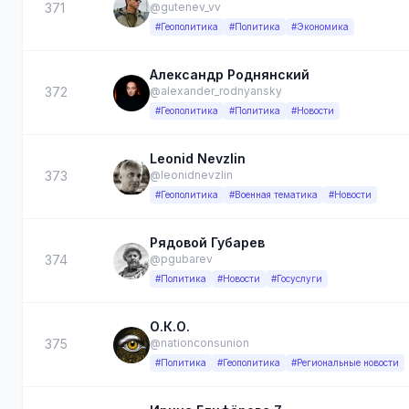
371
@gutenev_vv
#Геополитика
#Политика
#Экономика
Александр Роднянский
372
@alexander_rodnyansky
#Геополитика
#Политика
#Новости
Leonid Nevzlin
373
@leonidnevzlin
#Геополитика
#Военная тематика
#Новости
Рядовой Губарев
374
@pgubarev
#Политика
#Новости
#Госуслуги
О.К.О.
375
@nationconsunion
#Политика
#Геополитика
#Региональные новости