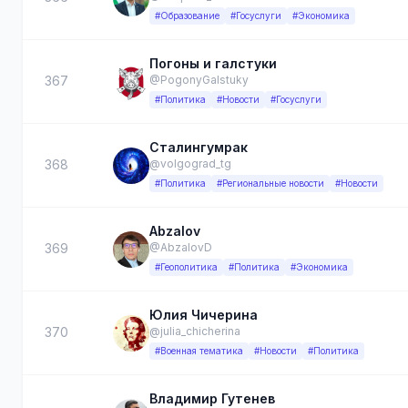
#Образование
#Госуслуги
#Экономика
Погоны и галстуки
367
@PogonyGalstuky
#Политика
#Новости
#Госуслуги
Сталингумрак
368
@volgograd_tg
#Политика
#Региональные новости
#Новости
Abzalov
369
@AbzalovD
#Геополитика
#Политика
#Экономика
Юлия Чичерина
370
@julia_chicherina
#Военная тематика
#Новости
#Политика
Владимир Гутенев