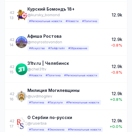
Курский Бомондъ 18+
42
12.9k
@kursky_bomond
13
#Региональные новости
#Новости
#Политика
Афиша Ростова
12.9k
42
@moyrostovondon
14
-0.8%
#Искусство
#Лайфстайл
#Образование
31tv.ru | Челябинск
12.9k
42
@chel31tv
15
-0.8%
#Новости
#Политика
#Региональные новости
Милиция Могилевщины
12.9k
42
@uvdmogilev
16
+0.8%
#Политика
#Госуслуги
#Региональные новости
О Сербии по-русски
12.9k
42
@ruserbia
17
+0.0%
#Политика
#Экономика
#Региональные новости