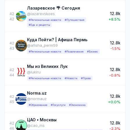
Лазаревское 🌴 Сегодня
12.8k
42
@lazarevskoes
42
+8.5%
#Региональные новости
#Путешествия
#Еда и рецепты
Куда Пойти? | Афиша Пермь
12.8k
42
@afisha_perm59
43
-1.5%
#Региональные новости
#Развлечения
#Бизнес
Мы из Великих Лук
12.8k
42
@lukiru
44
-0.8%
#Региональные новости
#Новости
#Право
Norma.uz
12.8k
42
@normauz
45
+0.0%
#Образование
#Госуслуги
#Экономика
ЦАО • Москвы
12.8k
42
@cao_ms
46
-2.3%