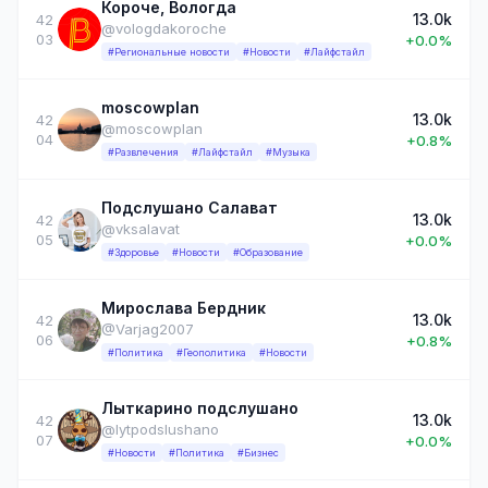
Короче, Вологда
13.0k
42
@vologdakoroche
03
+0.0%
#Региональные новости
#Новости
#Лайфстайл
moscowplan
13.0k
42
@moscowplan
04
+0.8%
#Развлечения
#Лайфстайл
#Музыка
Подслушано Салават
13.0k
42
@vksalavat
05
+0.0%
#Здоровье
#Новости
#Образование
Мирослава Бердник
13.0k
42
@Varjag2007
06
+0.8%
#Политика
#Геополитика
#Новости
Лыткарино подслушано
13.0k
42
@lytpodslushano
07
+0.0%
#Новости
#Политика
#Бизнес