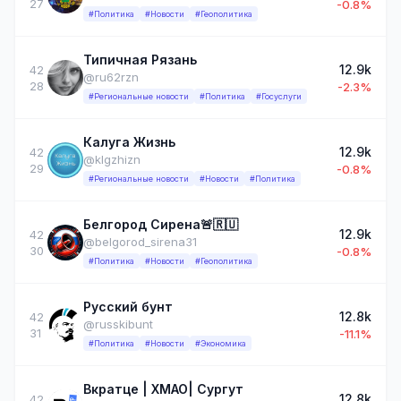
27
-0.8%
#Политика
#Новости
#Геополитика
Типичная Рязань
12.9k
42
@ru62rzn
28
-2.3%
#Региональные новости
#Политика
#Госуслуги
Калуга Жизнь
12.9k
42
@klgzhizn
29
-0.8%
#Региональные новости
#Новости
#Политика
Белгород Сирена🚨🇷🇺
12.9k
42
@belgorod_sirena31
30
-0.8%
#Политика
#Новости
#Геополитика
Русский бунт
12.8k
42
@russkibunt
31
-11.1%
#Политика
#Новости
#Экономика
Вкратце | ХМАО| Сургут
12.8k
42