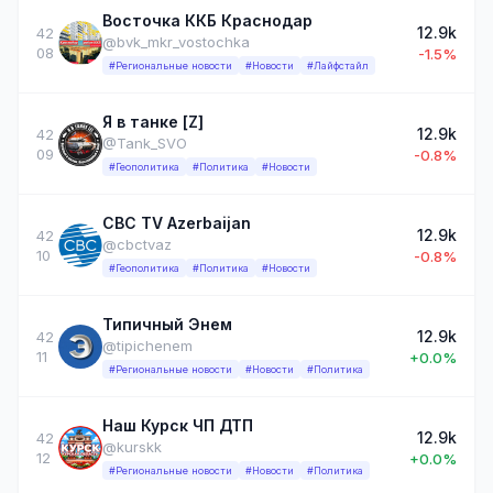
Восточка ККБ Краснодар
12.9k
42
@bvk_mkr_vostochka
08
-1.5%
#Региональные новости
#Новости
#Лайфстайл
Я в танке [Z]
12.9k
42
@Tank_SVO
09
-0.8%
#Геополитика
#Политика
#Новости
CBC TV Azerbaijan
12.9k
42
@cbctvaz
10
-0.8%
#Геополитика
#Политика
#Новости
Типичный Энем
12.9k
42
@tipichenem
11
+0.0%
#Региональные новости
#Новости
#Политика
Наш Курск ЧП ДТП
12.9k
42
@kurskk
12
+0.0%
#Региональные новости
#Новости
#Политика