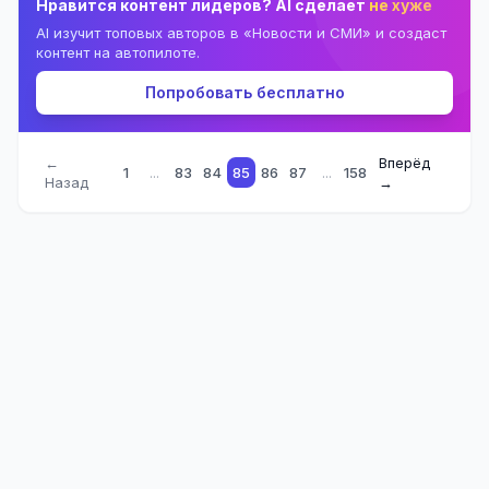
Нравится контент лидеров? AI сделает
не хуже
AI изучит топовых авторов в «Новости и СМИ» и создаст
контент на автопилоте.
Попробовать бесплатно
←
Вперёд
1
...
83
84
85
86
87
...
158
Назад
→