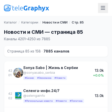
Каталог
/
Категории
/
Новости и СМИ
/
Стр. 85
Новости и СМИ — страница 85
Каналы 4201–4250 из 7885
Страница 85 из 158 ·
7885 каналов
Sonya Sabo | Жизнь в Сербии
13.0k
42
@sonyasabo_serbia
01
+0.0%
#Бизнес
#Экономика
#Новости
Селенга-инфо.24/7
42
13.0k
@selengainfo
02
#Региональные новости
#Новости
#Политика