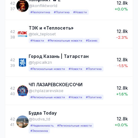
12.8k
42
@konfliktworld
37
+0.0%
#Геополитика
#Политика
#Новости
ТЭК и «Теплосеть»
12.8k
42
@tek_teploset
38
-2.3%
#Новости
#Региональные новости
#Бизнес
Город Казань | Татарстан
12.8k
42
@typicalkzn
39
-1.5%
#Региональные новости
#Новости
#Политика
ЧП ЛАЗАРЕВСКОЕ/СОЧИ
12.8k
42
@chplazarevskoe
40
+1.6%
#Региональные новости
#Новости
#Политика
Будва Today
12.8k
42
@budva_td
41
+0.0%
#Недвижимость
#Региональные новости
#Экономика