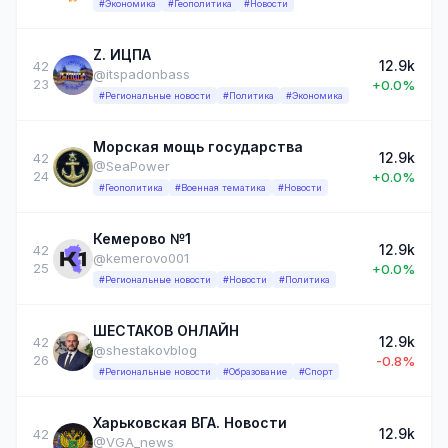
#Экономика
#Геополитика
#Новости
Z. ИЦПА
12.9k
42
@itspadonbass
23
+0.0%
#Региональные новости
#Политика
#Экономика
Морская мощь государства
12.9k
42
@SeaPower
24
+0.0%
#Геополитика
#Военная тематика
#Новости
Кемерово №1
12.9k
42
@kemerovo001
25
+0.0%
#Региональные новости
#Новости
#Политика
ШЕСТАКОВ ОНЛАЙН
12.9k
42
@shestakovblog
26
-0.8%
#Региональные новости
#Образование
#Спорт
Харьковская ВГА. Новости
12.9k
42
@VGA_news