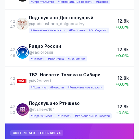
#Строительство
#Региональные новости
#Бизнес
Подслушано Долгопрудный
12.8k
42
@podslushano_dolgoprudny
47
+0.0%
#Региональные новости
#Политика
#Сообщество
Радио России
12.8k
42
@radiorossii
48
+0.0%
#Новости
#Политика
#Экономика
ТВ2. Новости Томска и Сибири
12.8k
42
@tv2news1
49
+0.0%
#Политика
#Новости
#Региональные новости
Подслушано Ртищево
12.8k
42
@rtishevo164
50
+0.8%
#Недвижимость
#Новости
#Региональные новости
CONTENT AI ОТ TELEGRAPHYX