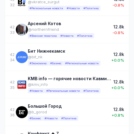
@vkratce_surgut
32
-0.8%
#Региональные новости
#Новости
#Политика
Арсений Котов
12.8k
42
@northernfriend
33
-0.8%
#Военная тематика
#Новости
#Политика
Бит Нижнекамск
12.8k
42
@bit_nk
34
+0.0%
#Экономика
#Бизнес
#Региональные новости
KMB info — горячие новости Кавминвод и Ставрополья
12.8k
42
@kmv_info
35
+0.0%
#Новости
#Региональные новости
#Политика
Большой Город
12.8k
42
@b_gorod
36
+0.8%
#Бизнес
#Новости
#Политика
Конфликт 🔥 Z