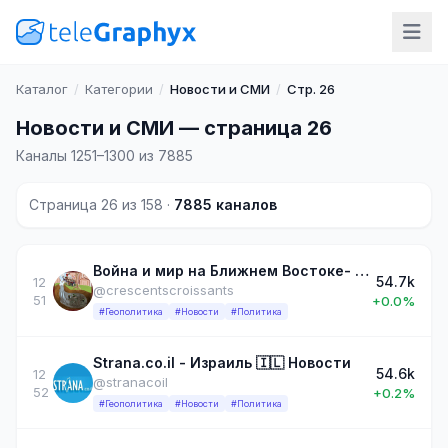
Каталог
/
Категории
/
Новости и СМИ
/
Стр. 26
Новости и СМИ — страница 26
Каналы 1251–1300 из 7885
Страница 26 из 158 ·
7885 каналов
Война и мир на Ближнем Востоке- Дина Лиснянская.
54.7k
12
@crescentscroissants
51
+0.0%
#Геополитика
#Новости
#Политика
Strana.co.il - Израиль 🇮🇱 Новости
54.6k
12
@stranacoil
52
+0.2%
#Геополитика
#Новости
#Политика