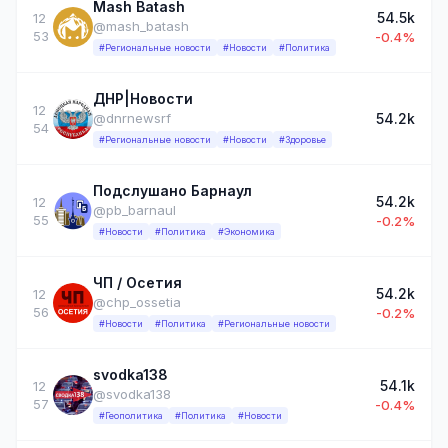
Mash Batash
54.5k
12
@mash_batash
53
-0.4%
#Региональные новости
#Новости
#Политика
ДНР|Новости
12
54.2k
@dnrnewsrf
54
#Региональные новости
#Новости
#Здоровье
Подслушано Барнаул
54.2k
12
@pb_barnaul
55
-0.2%
#Новости
#Политика
#Экономика
ЧП / Осетия
54.2k
12
@chp_ossetia
56
-0.2%
#Новости
#Политика
#Региональные новости
svodka138
54.1k
12
@svodka138
57
-0.4%
#Геополитика
#Политика
#Новости