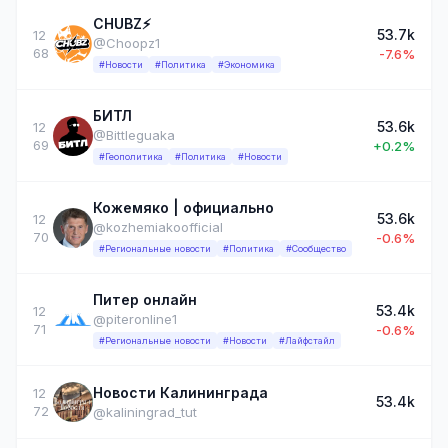
CHUBZ⚡️
53.7k
12
@Choopz1
68
-7.6%
#Новости
#Политика
#Экономика
БИТЛ
53.6k
12
@Bittleguaka
69
+0.2%
#Геополитика
#Политика
#Новости
Кожемяко | официально
53.6k
12
@kozhemiakoofficial
70
-0.6%
#Региональные новости
#Политика
#Сообщество
Питер онлайн
53.4k
12
@piteronline1
71
-0.6%
#Региональные новости
#Новости
#Лайфстайл
Новости Калининграда
12
53.4k
72
@kaliningrad_tut