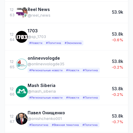
Reel News
12
53.9k
63
@reel_news
1703
53.8k
12
@sp_1703
64
-0.6%
#Новости
#Политика
#Экономика
onlinevvologde
53.8k
12
@onlinevvologde35
65
-0.2%
#Региональные новости
#Новости
#Политика
Mash Siberia
53.8k
12
@mash_siberia
66
-0.2%
#Региональные новости
#Новости
#Политика
Павел Онищенко
53.8k
12
@onishchenko001
67
-0.7%
#Геополитика
#Военная тематика
#Политика