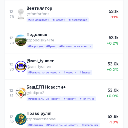
Вентилятор
53.1k
12
@fanforfans
78
-1.1%
#Знаменитости
#Новости
#Развлечения
Подольск
53.1k
12
@podolsk24life
79
+0.2%
#Госуслуги
#Право
#Региональные новости
@smi_tyumen
53.0k
12
@smi_tyumen
80
+0.2%
#Региональные новости
#Новости
#Бизнес
БашДТП Новости+
53.0k
12
@bdtprb2
81
+0.0%
#Региональные новости
#Новости
#Политика
Право руля!
52.9k
12
@primorchannel
82
-1.3%
#Политика
#Региональные новости
#Экономика