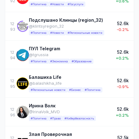
92
+0.6%
#Политика
#Новости
#Госуслуги
Подслушано Клинцы (region_32)
52.6k
12
@klintsyregion_32
93
-0.2%
#Политика
#Новости
#Региональные новости
ПУЛ Telegram
52.6k
12
@tgrussia
94
+0.2%
#Политика
#Экономика
#Образование
Балашиха Life
52.6k
12
@balashikha_life
95
-0.9%
#Региональные новости
#Бизнес
#Политика
Ирина Волк
52.6k
12
@IrinaVolk_MVD
96
+0.2%
#Политика
#Право
#Кибербезопасность
Злая Проверочная
52.5k
12