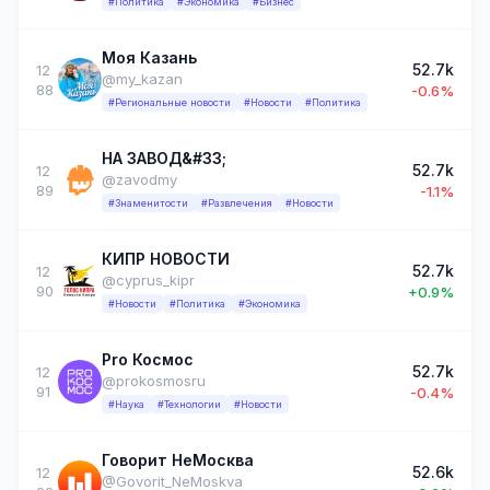
#Политика
#Экономика
#Бизнес
Моя Казань
52.7k
12
@my_kazan
88
-0.6%
#Региональные новости
#Новости
#Политика
НА ЗАВОД&#33;
52.7k
12
@zavodmy
89
-1.1%
#Знаменитости
#Развлечения
#Новости
КИПР НОВОСТИ
52.7k
12
@cyprus_kipr
90
+0.9%
#Новости
#Политика
#Экономика
Pro Космос
52.7k
12
@prokosmosru
91
-0.4%
#Наука
#Технологии
#Новости
Говорит НеМосква
52.6k
12
@Govorit_NeMoskva