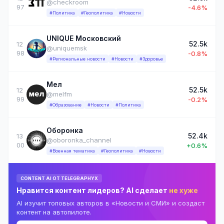
@checkroom
97
-4.6%
#Политика
#Геополитика
#Новости
UNIQUE Московский
52.5k
12
@uniquemsk
98
-0.8%
#Региональные новости
#Новости
#Здоровье
Мел
52.5k
12
@melfm
99
-0.2%
#Образование
#Новости
#Политика
Оборонка
52.4k
13
@oboronka_channel
00
+0.6%
#Военная тематика
#Геополитика
#Новости
CONTENT AI ОТ TELEGRAPHYX
Нравится контент лидеров? AI сделает
не хуже
AI изучит топовых авторов в «Новости и СМИ» и создаст
контент на автопилоте.