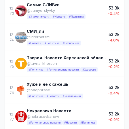
Самые СЛИВки
53.3k
12
@samye_slyvky
73
-0.4%
#Знаменитости
#Новости
#Политика
СМИ_ли
53.2k
12
@internetsmi
74
-4.0%
#Новости
#Политика
#Экономика
Таврия. Новости Херсонской области
53.2k
12
@tavria_kherson
75
-0.2%
#Политика
#Региональные новости
#Здоровье
Хуже и не скажешь
53.2k
12
@badphrase
76
-0.4%
#Политика
#Новости
#Развлечения
Некрасовка Новости
53.2k
12
@nekrasovkanew
77
-0.9%
#Региональные новости
#Новости
#Политика