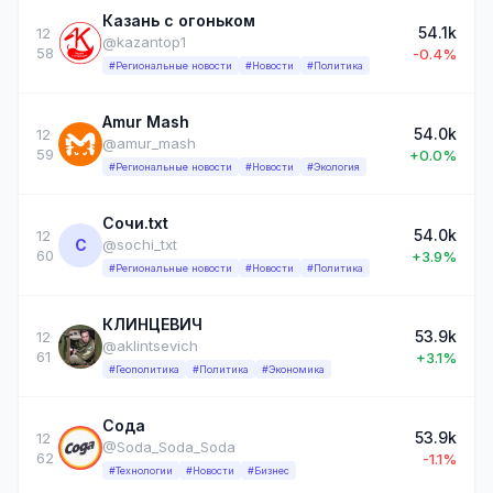
Казань с огоньком
54.1k
12
@kazantop1
58
-0.4%
#Региональные новости
#Новости
#Политика
Amur Mash
54.0k
12
@amur_mash
59
+0.0%
#Региональные новости
#Новости
#Экология
Сочи.txt
54.0k
12
С
@sochi_txt
60
+3.9%
#Региональные новости
#Новости
#Политика
КЛИНЦЕВИЧ
53.9k
12
@aklintsevich
61
+3.1%
#Геополитика
#Политика
#Экономика
Сода
53.9k
12
@Soda_Soda_Soda
62
-1.1%
#Технологии
#Новости
#Бизнес