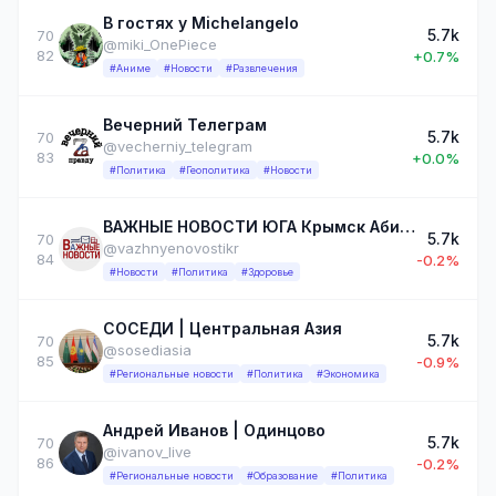
В гостях у Michelangelo
5.7k
70
@miki_OnePiece
82
+0.7%
#Аниме
#Новости
#Развлечения
Вечерний Телеграм
5.7k
70
@vecherniy_telegram
83
+0.0%
#Политика
#Геополитика
#Новости
ВАЖНЫЕ НОВОСТИ ЮГА Крымск Абинск Новороссийск Анапа Краснодар Темрюк Славянск-на-Кубани
5.7k
70
@vazhnyenovostikr
84
-0.2%
#Новости
#Политика
#Здоровье
СОСЕДИ | Центральная Азия
5.7k
70
@sosediasia
85
-0.9%
#Региональные новости
#Политика
#Экономика
Андрей Иванов | Одинцово
5.7k
70
@ivanov_live
86
-0.2%
#Региональные новости
#Образование
#Политика