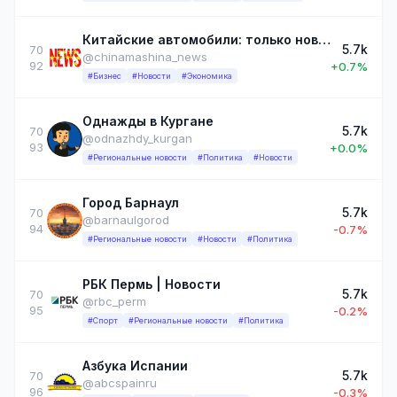
Китайские автомобили: только новости
5.7k
70
@chinamashina_news
92
+0.7%
#Бизнес
#Новости
#Экономика
Однажды в Кургане
5.7k
70
@odnazhdy_kurgan
93
+0.0%
#Региональные новости
#Политика
#Новости
Город Барнаул
5.7k
70
@barnaulgorod
94
-0.7%
#Региональные новости
#Новости
#Политика
РБК Пермь | Новости
5.7k
70
@rbc_perm
95
-0.2%
#Спорт
#Региональные новости
#Политика
Азбука Испании
5.7k
70
@abcspainru
96
-0.3%