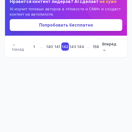
Нравится контент лидеров? AI сделает
не хуже
AI изучит топовых авторов в «Новости и СМИ» и создаст
контент на автопилоте.
Попробовать бесплатно
←
Вперёд
1
...
140
141
142
143
144
...
158
Назад
→