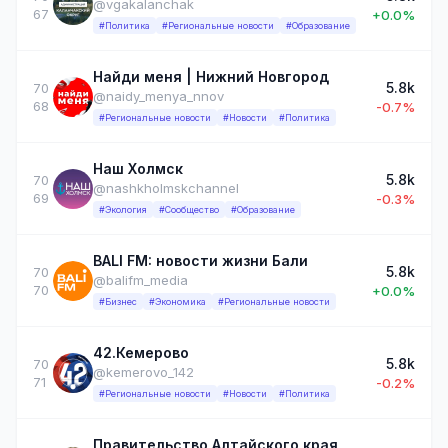
@vgakalanchak
67
+0.0%
#Политика
#Региональные новости
#Образование
Найди меня | Нижний Новгород
5.8k
70
@naidy_menya_nnov
68
-0.7%
#Региональные новости
#Новости
#Политика
Наш Холмск
5.8k
70
@nashkholmskchannel
69
-0.3%
#Экология
#Сообщество
#Образование
BALI FM: новости жизни Бали
5.8k
70
@balifm_media
70
+0.0%
#Бизнес
#Экономика
#Региональные новости
42.Кемерово
5.8k
70
@kemerovo_142
71
-0.2%
#Региональные новости
#Новости
#Политика
Правительство Алтайского края