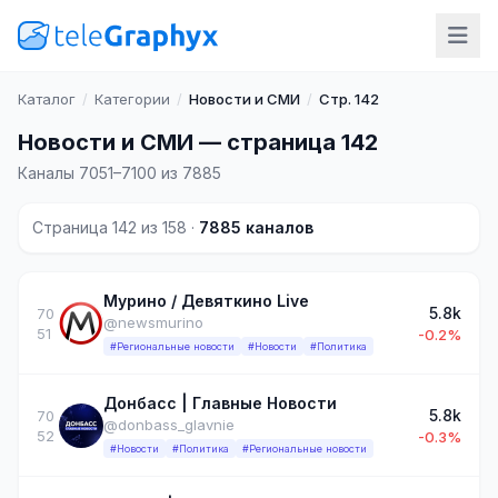
Каталог
/
Категории
/
Новости и СМИ
/
Стр. 142
Новости и СМИ — страница 142
Каналы 7051–7100 из 7885
Страница 142 из 158 ·
7885 каналов
Мурино / Девяткино Live
5.8k
70
@newsmurino
51
-0.2%
#Региональные новости
#Новости
#Политика
Донбасс | Главные Новости
5.8k
70
@donbass_glavnie
52
-0.3%
#Новости
#Политика
#Региональные новости