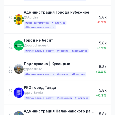
Администрация города Рубежное
5.8k
70
@Agr_lnr
63
-0.2%
#Военная тематика
#Политика
#Региональные новости
Город не бесит
5.8k
70
@gorodnebesit
64
+1.2%
#Региональные новости
#Новости
#Сообщество
Подслушано | Кувандык
5.8k
70
@podslkuv
65
+0.0%
#Региональные новости
#Новости
#Политика
PRO город Тавда
5.8k
70
@pro_tavda
66
+0.3%
#Региональные новости
#Экономика
#Политика
Администрация Каланчакского района🇷🇺
5.8k
70