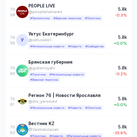
PEOPLE LIVE
5.8k
70
@peoplelivenews
58
-0.3%
#Геополитика
#Военная тематика
#Политика
Уктус Екатеринбург
5.8k
70
У
@uktusekb1
59
+0.0%
#Региональные новости
#Новости
#Сообщество
Брянская губерния
5.8k
70
@guberniyatv
60
-0.2%
#Политика
#Региональные новости
#Военная тематика
Регион 76 | Новости Ярославля
5.8k
70
@eto_yaroslavl
61
+0.0%
#Региональные новости
#Новости
#Политика
Вестник KZ
5.8k
70
@Vestnikslavan
62
-35.6%
#Политика
#Новости
#Региональные новости