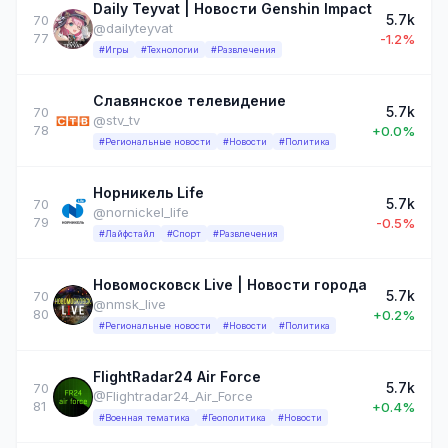
Daily Teyvat | Новости Genshin Impact
5.7k
70
@dailyteyvat
77
-1.2%
#Игры
#Технологии
#Развлечения
Славянское телевидение
5.7k
70
@stv_tv
78
+0.0%
#Региональные новости
#Новости
#Политика
Норникель Life
5.7k
70
@nornickel_life
79
-0.5%
#Лайфстайл
#Спорт
#Развлечения
Новомосковск Live | Новости города
5.7k
70
@nmsk_live
80
+0.2%
#Региональные новости
#Новости
#Политика
FlightRadar24 Air Force
5.7k
70
@Flightradar24_Air_Force
81
+0.4%
#Военная тематика
#Геополитика
#Новости