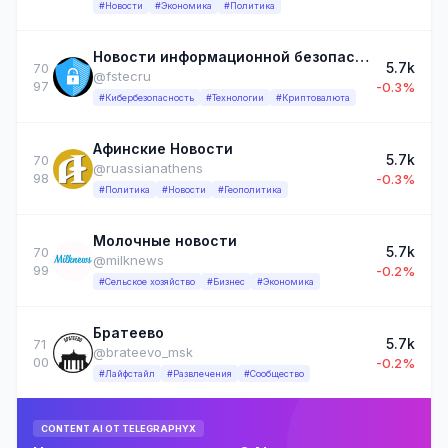
#Новости
#Экономика
#Политика
Новости информационной безопасности
5.7k
70
@fstecru
97
-0.3%
#Кибербезопасность
#Технологии
#Криптовалюта
Афинские Новости
5.7k
70
@ruassianathens
98
-0.3%
#Политика
#Новости
#Геополитика
Молочные новости
5.7k
70
@milknews
99
-0.2%
#Сельское хозяйство
#Бизнес
#Экономика
Братеево
5.7k
71
@brateevo_msk
00
-0.2%
#Лайфстайл
#Развлечения
#Сообщество
CONTENT AI ОТ TELEGRAPHYX