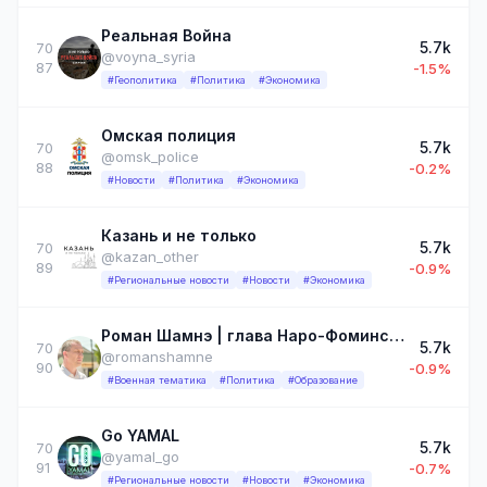
Реальная Война
5.7k
70
@voyna_syria
87
-1.5%
#Геополитика
#Политика
#Экономика
Омская полиция
5.7k
70
@omsk_police
88
-0.2%
#Новости
#Политика
#Экономика
Казань и не только
5.7k
70
@kazan_other
89
-0.9%
#Региональные новости
#Новости
#Экономика
Роман Шамнэ | глава Наро-Фоминский г.о.
5.7k
70
@romanshamne
90
-0.9%
#Военная тематика
#Политика
#Образование
Go YAMAL
5.7k
70
@yamal_go
91
-0.7%
#Региональные новости
#Новости
#Экономика