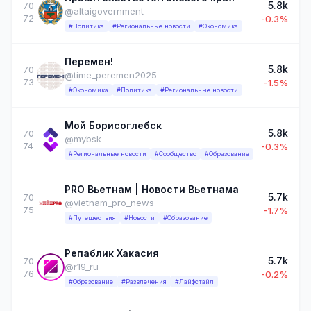
5.8k
70
@altaigovernment
72
-0.3%
#Политика
#Региональные новости
#Экономика
Перемен!
5.8k
70
@time_peremen2025
73
-1.5%
#Экономика
#Политика
#Региональные новости
Мой Борисоглебск
5.8k
70
@mybsk
74
-0.3%
#Региональные новости
#Сообщество
#Образование
PRO Вьетнам | Новости Вьетнама
5.7k
70
@vietnam_pro_news
75
-1.7%
#Путешествия
#Новости
#Образование
Репаблик Хакасия
5.7k
70
@r19_ru
76
-0.2%
#Образование
#Развлечения
#Лайфстайл