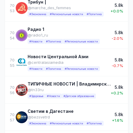
Трибун |
5.8k
70
@marche_des_femmes
53
+0.0%
#Экономика
#Региональные новости
#Политика
Радио 1
5.8k
70
@radio1_ru
54
-2.0%
#Новости
#Политика
#Региональные новости
Новости Центральной Азии
5.8k
70
@centralasiamedia
55
-0.7%
#Новости
#Политика
#Региональные новости
ТИПИЧНЫЕ НОВОСТИ | Владимирская область
5.8k
70
@tn33ru
56
+0.2%
#Здоровье
#Новости
#Детское образование
Светим в Дагестане
5.8k
70
@bezsvetrd
57
+1.6%
#Экономика
#Региональные новости
#Политика