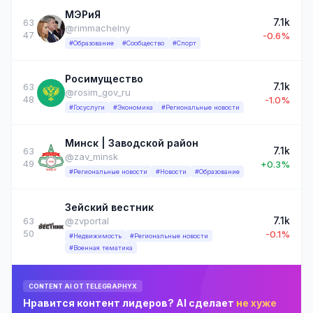
МЭРиЯ
7.1k
63
@rimmachelny
47
-0.6%
#Образование
#Сообщество
#Спорт
Росимущество
7.1k
63
@rosim_gov_ru
48
-1.0%
#Госуслуги
#Экономика
#Региональные новости
Минск | Заводской район
7.1k
63
@zav_minsk
49
+0.3%
#Региональные новости
#Новости
#Образование
Зейский вестник
7.1k
63
@zvportal
50
-0.1%
#Недвижимость
#Региональные новости
#Военная тематика
CONTENT AI ОТ TELEGRAPHYX
Нравится контент лидеров? AI сделает
не хуже