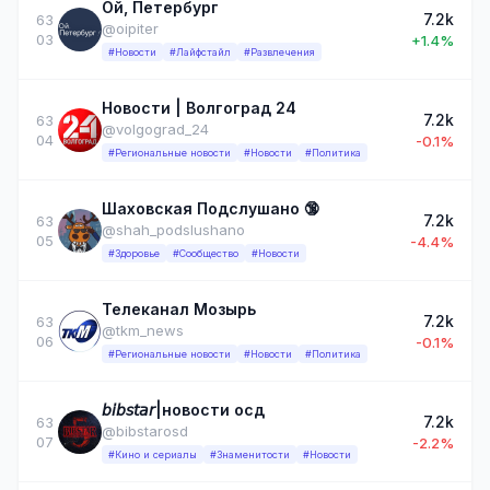
Ой, Петербург
7.2k
63
@oipiter
03
+1.4%
#Новости
#Лайфстайл
#Развлечения
Новости | Волгоград 24
7.2k
63
@volgograd_24
04
-0.1%
#Региональные новости
#Новости
#Политика
Шаховская Подслушано 🔞
7.2k
63
@shah_podslushano
05
-4.4%
#Здоровье
#Сообщество
#Новости
Телеканал Мозырь
7.2k
63
@tkm_news
06
-0.1%
#Региональные новости
#Новости
#Политика
𝘣𝘪𝘣𝘴𝘵𝘢𝘳|новости осд
7.2k
63
@bibstarosd
07
-2.2%
#Кино и сериалы
#Знаменитости
#Новости