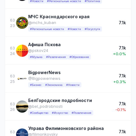
#Новости
#Региональные новости
#Политика
МЧС Краснодарского края
63
7.1k
@mchs_kuban
23
#Региональные новости
#Новости
#Госуслуги
Афиша Пскова
7.1k
63
@pskov24
24
+0.0%
#Музыка
#Развлечения
#Образование
BigpowerNews
7.1k
63
@Bigpowernews
25
+0.3%
#Бизнес
#Экономика
#Новости
БелГородские подробности
7.1k
63
@bel_podrobnosti
26
-0.1%
#Сообщество
#Искусство
#Развлечения
Управа Филимонковского района
7.1k
63
@filimonkovsky