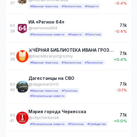
37
-0.4%
#Военная тематика
#Геополитика
#Новости
ИА «Регион 64»
7.1k
63
@sarnovosti64
38
-0.4%
#Региональные новости
#Новости
#Политика
⚔ЧЁРНАЯ БИБЛИОТЕКА ИВАНА ГРОЗНОГО⚔
7.1k
63
@blacklibraryofgrozniy
39
+0.4%
#Военная тематика
#Геополитика
#Технологии
Дагестанцы на СВО
7.1k
63
@dagestanSVO
40
-0.1%
#Военная тематика
#Политика
#Региональные новости
Мэрия города Черкесска
7.1k
63
@citycherkessk
41
+0.0%
#Региональные новости
#Политика
#Сообщество