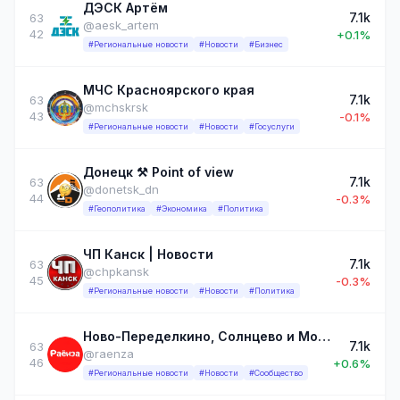
ДЭСК Артём
7.1k
63
@aesk_artem
42
+0.1%
#Региональные новости
#Новости
#Бизнес
МЧС Красноярского края
7.1k
63
@mchskrsk
43
-0.1%
#Региональные новости
#Новости
#Госуслуги
Донецк ⚒ Point of view
7.1k
63
@donetsk_dn
44
-0.3%
#Геополитика
#Экономика
#Политика
ЧП Канск | Новости
7.1k
63
@chpkansk
45
-0.3%
#Региональные новости
#Новости
#Политика
Ново-Переделкино, Солнцево и Москва
7.1k
63
@raenza
46
+0.6%
#Региональные новости
#Новости
#Сообщество