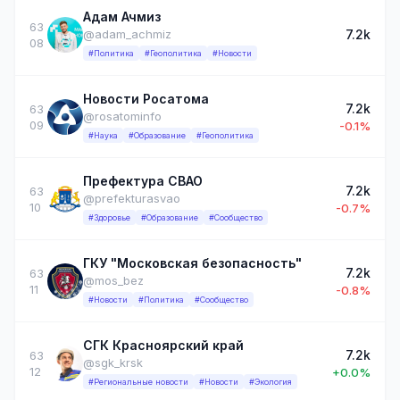
Адам Ачмиз
63
7.2k
@adam_achmiz
08
#Политика
#Геополитика
#Новости
Новости Росатома
7.2k
63
@rosatominfo
09
-0.1%
#Наука
#Образование
#Геополитика
Префектура СВАО
7.2k
63
@prefekturasvao
10
-0.7%
#Здоровье
#Образование
#Сообщество
ГКУ "Московская безопасность"
7.2k
63
@mos_bez
11
-0.8%
#Новости
#Политика
#Сообщество
СГК Красноярский край
7.2k
63
@sgk_krsk
12
+0.0%
#Региональные новости
#Новости
#Экология