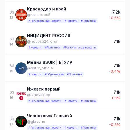
Краснодар и край
7.2k
63
@kras_kras5
13
-0.6%
#Региональные новости
#Новости
#Политика
ИНЦИДЕНТ РОССИЯ
63
7.1k
@novosti24_chp
14
#Новости
#Политика
#Региональные новости
Медиа BSUIR | БГУИР
7.1k
63
@bsuir_official
15
-0.4%
#Новости
#Образование
#Политика
Ижевск первый
7.1k
63
@izhevsktop
16
-0.1%
#Региональные новости
#Новости
#Политика
Черняховск Главный
7.1k
63
@glavche
17
-0.3%
#Региональные новости
#Новости
#Политика