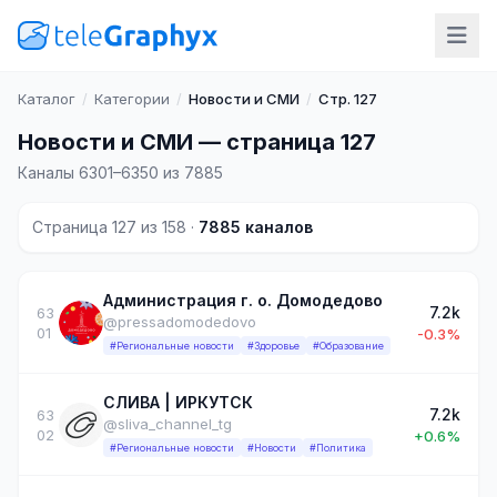
Каталог
/
Категории
/
Новости и СМИ
/
Стр. 127
Новости и СМИ — страница 127
Каналы 6301–6350 из 7885
Страница 127 из 158 ·
7885 каналов
Администрация г. о. Домодедово
7.2k
63
@pressadomodedovo
01
-0.3%
#Региональные новости
#Здоровье
#Образование
СЛИВА | ИРКУТСК
7.2k
63
@sliva_channel_tg
02
+0.6%
#Региональные новости
#Новости
#Политика