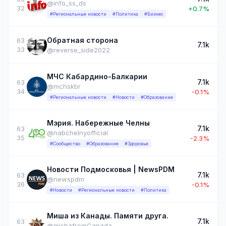
@info_ss_ds
32
+0.7%
#Региональные новости
#Политика
#Бизнес
Обратная сторона
63
7.1k
33
@reverse_side2022
МЧС Кабардино-Балкарии
7.1k
63
@mchskbr
34
-0.1%
#Региональные новости
#Новости
#Образование
Мэрия. Набережные Челны
7.1k
63
@nabchelnyofficial
35
-2.3%
#Сообщество
#Образование
#Здоровье
Новости Подмосковья | NewsPDM
7.1k
63
@newspdm
36
-0.1%
#Новости
#Региональные новости
#Политика
Миша из Канады. Памяти друга.
7.1k
63
@mishafromCanada