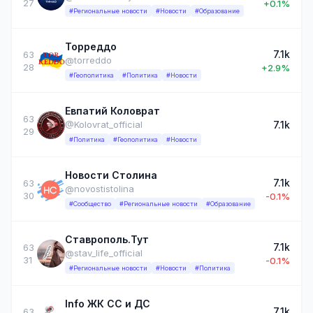
27
+0.1%
#Региональные новости
#Новости
#Образование
Торреддо
7.1k
63
@torreddo
28
+2.9%
#Геополитика
#Политика
#Новости
Евпатий Коловрат
63
7.1k
@Kolovrat_official
29
#Политика
#Геополитика
#Новости
Новости Столина
7.1k
63
@novostistolina
30
-0.1%
#Сообщество
#Региональные новости
#Образование
Ставрополь.Тут
7.1k
63
@stav_life_official
31
-0.1%
#Региональные новости
#Новости
#Политика
Info ЖК СС и ДС
7.1k
63