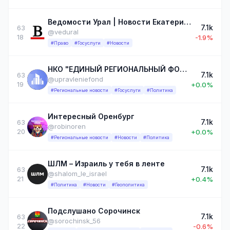
Ведомости Урал | Новости Екатеринбурга и Свердловской области
7.1k
63
@vedural
18
-1.9%
#Право
#Госуслуги
#Новости
НКО "ЕДИНЫЙ РЕГИОНАЛЬНЫЙ ФОНД ПО УПРАВЛЕНИЮ МКД НА ТЕРРИТОРИИ ЛНР"
7.1k
63
@upravleniefond
19
+0.0%
#Региональные новости
#Госуслуги
#Политика
Интересный Оренбург
7.1k
63
@robinoren
20
+0.0%
#Региональные новости
#Новости
#Политика
ШЛМ – Израиль у тебя в ленте
7.1k
63
@shalom_le_israel
21
+0.4%
#Политика
#Новости
#Геополитика
Подслушано Сорочинск
7.1k
63
@sorochinsk_56
22
-0.6%