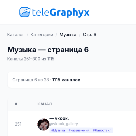
Каталог
/
Категории
/
Музыка
/
Стр. 6
Музыка — страница 6
Каналы 251–300 из 1115
Страница 6 из 23 ·
1115 каналов
#
КАНАЛ
— ᴠᴋᴏᴏᴋ.
251
@vkook_gallery
#Музыка
#Развлечения
#Лайфстайл