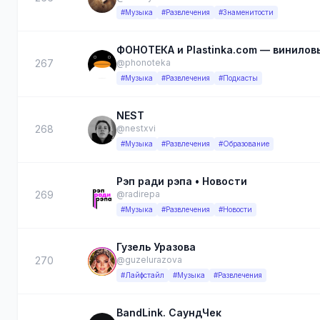
#Музыка
#Развлечения
#Знаменитости
ФОНОТЕКА и Plastinka.com — винилов
267
@phonoteka
#Музыка
#Развлечения
#Подкасты
NEST
268
@nestxvi
#Музыка
#Развлечения
#Образование
Рэп ради рэпа • Новости
269
@radirepa
#Музыка
#Развлечения
#Новости
Гузель Уразова
270
@guzelurazova
#Лайфстайл
#Музыка
#Развлечения
BandLink. СаундЧек