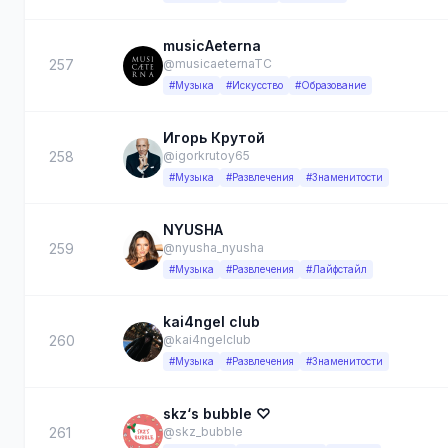
musicAeterna
257
@musicaeternaTC
#Музыка
#Искусство
#Образование
Игорь Крутой
258
@igorkrutoy65
#Музыка
#Развлечения
#Знаменитости
NYUSHA
259
@nyusha_nyusha
#Музыка
#Развлечения
#Лайфстайл
kai4ngel club
260
@kai4ngelclub
#Музыка
#Развлечения
#Знаменитости
skz‘s bubble ♡
261
@skz_bubble