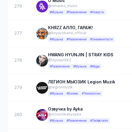
Ö Music
276
@omanko_music
#Музыка
#Развлечения
#Новости
КНЯZZ АЛЛО, ГАРАЖ!
277
@knyazzband_official
#Музыка
#Развлечения
#Знаменитости
HWANG HYUNJIN | STRAY KIDS
278
@HyunjinSKZ
#Развлечения
#Музыка
#Мода
ЛЕГИОН МЬЮЗИК Legion Muzik
279
@legionmuzik
#Музыка
#Бизнес
#Технологии
Озвучка by Ayka
280
@ozvuchkabyayka
#Музыка
#Развлечения
#Лайфстайл