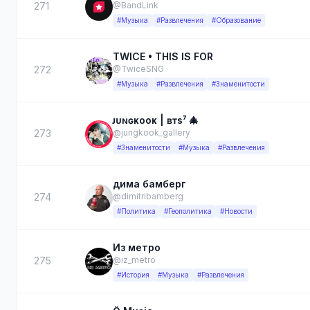
271
@BandLink
#Музыка
#Развлечения
#Образование
TWICE • THIS IS FOR
272
@TwiceSNG
#Музыка
#Развлечения
#Знаменитости
ᴊᴜɴɢᴋooᴋ | ʙᴛs⁷ 🎄
273
@jungkook_gallery
#Знаменитости
#Музыка
#Развлечения
дима бамберг
274
@dimitribamberg
#Политика
#Геополитика
#Новости
Из метро
275
@iz_metro
#История
#Музыка
#Развлечения