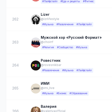
#Лайфстайл
#Еда и рецепты
#Фитнес
Lizer
262
@lzrlifestyle
#Музыка
#Развлечения
#Лайфстайл
Мужской хор «Русский Формат»
263
@choirrf
#Религия
#Сообщество
#Музыка
Ровестник
264
@rovesnikbar
#Развлечения
#Музыка
#Лайфстайл
ИМИ
265
@imi_live
#Музыка
#Бизнес
#Образование
Валерия
266
@valeriyaofficial