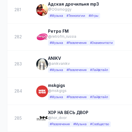
Адская дрочильня mp3
281
@OGsmoggy
#Музыка
#Технологии
#Игры
Ретро FM
282
@retrofm_russia
#Музыка
#Развлечения
#Знаменитости
ANIKV
283
@anikvanikv
#Музыка
#Развлечения
#Лайфстайл
mskgigs
284
@mskgigs
#Музыка
#Развлечения
#Лайфстайл
ХОР НА ВЕСЬ ДВОР
285
@hor_dvor
#Развлечения
#Музыка
#Сообщество