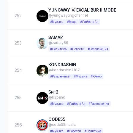
YUNGWAY ⚔️ EXCALIBUR II MODE
252
@yungwaytingchannel
#Музыка
#Мода
#Лайфстайл
ЗАМАЙ
253
@zamay86
#Политика
#Новости
#Развлечения
KONDRASHIN
254
@kondrashin7187
#Развлечения
#Музыка
#Юмор
Би-2
255
@b2band
#Музыка
#Лайфстайл
#Развлечения
CODE55
256
@code55music
#Музыка
#Новости
#Политика