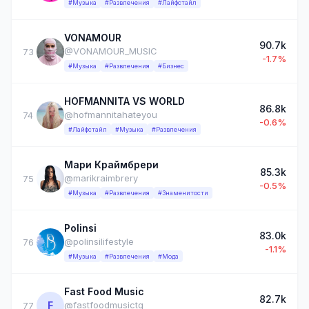
#Музыка
#Развлечения
#Лайфстайл
VONAMOUR
90.7k
@VONAMOUR_MUSIC
73
-1.7%
#Музыка
#Развлечения
#Бизнес
HOFMANNITA VS WORLD
86.8k
@hofmannitahateyou
74
-0.6%
#Лайфстайл
#Музыка
#Развлечения
Мари Краймбрери
85.3k
@marikraimbrery
75
-0.5%
#Музыка
#Развлечения
#Знаменитости
Polinsi
83.0k
@polinsilifestyle
76
-1.1%
#Музыка
#Развлечения
#Мода
Fast Food Music
82.7k
F
@fastfoodmusictg
77