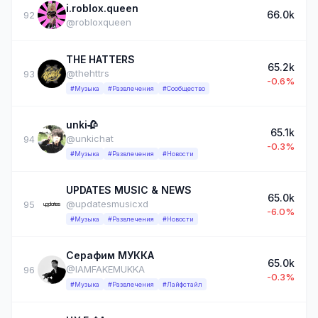
i.roblox.queen
66.0k
92
@robloxqueen
THE HATTERS
65.2k
@thehttrs
93
-0.6%
#Музыка
#Развлечения
#Сообщество
unki🥀
65.1k
@unkichat
94
-0.3%
#Музыка
#Развлечения
#Новости
UPDATES MUSIC & NEWS
65.0k
@updatesmusicxd
95
-6.0%
#Музыка
#Развлечения
#Новости
Серафим МУККА
65.0k
@IAMFAKEMUKKA
96
-0.3%
#Музыка
#Развлечения
#Лайфстайл