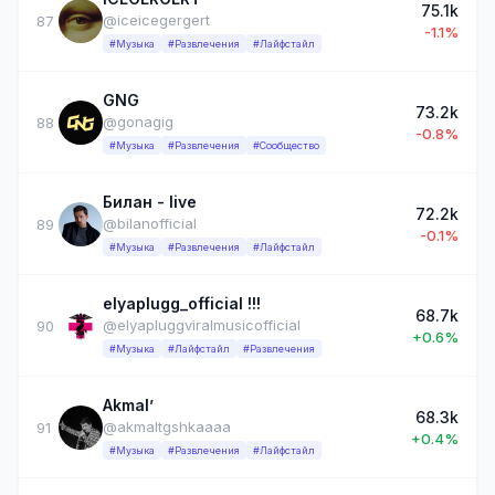
75.1k
@iceicegergert
87
-1.1%
#Музыка
#Развлечения
#Лайфстайл
GNG
73.2k
@gonagig
88
-0.8%
#Музыка
#Развлечения
#Сообщество
Билан - live
72.2k
@bilanofficial
89
-0.1%
#Музыка
#Развлечения
#Лайфстайл
elyaplugg_official !!!
68.7k
@elyapluggviralmusicofficial
90
+0.6%
#Музыка
#Лайфстайл
#Развлечения
Akmal’
68.3k
@akmaltgshkaaaa
91
+0.4%
#Музыка
#Развлечения
#Лайфстайл