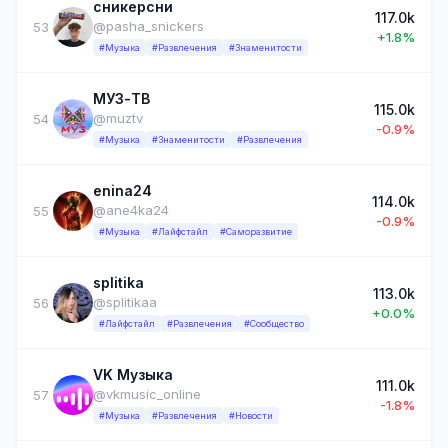
сникерсни
117.0k
@pasha_snickers
53
+1.8%
#Музыка
#Развлечения
#Знаменитости
МУЗ-ТВ
115.0k
@muztv
54
-0.9%
#Музыка
#Знаменитости
#Развлечения
enina24
114.0k
@ane4ka24
55
-0.9%
#Музыка
#Лайфстайл
#Саморазвитие
splitika
113.0k
@splitikaa
56
+0.0%
#Лайфстайл
#Развлечения
#Сообщество
VK Музыка
111.0k
@vkmusic_online
57
-1.8%
#Музыка
#Развлечения
#Новости