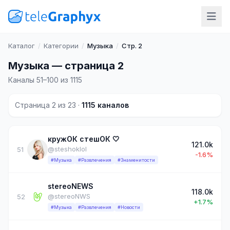
Каталог
/
Категории
/
Музыка
/
Стр. 2
Музыка — страница 2
Каналы 51–100 из 1115
Страница 2 из 23 ·
1115 каналов
кружОК стешОК 🤍
121.0k
@steshoklol
51
-1.6%
#Музыка
#Развлечения
#Знаменитости
stereoNEWS
118.0k
@stereoNWS
52
+1.7%
#Музыка
#Развлечения
#Новости