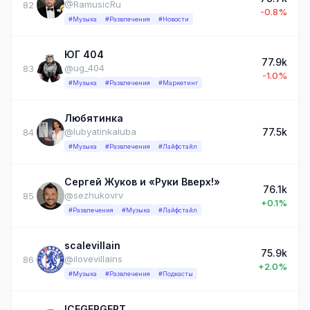
@RamusicRu
82
-0.8%
#Музыка
#Развлечения
#Новости
ЮГ 404
77.9k
@ug_404
83
-1.0%
#Музыка
#Развлечения
#Маркетинг
Любятинка
77.5k
@lubyatinkaluba
84
#Музыка
#Развлечения
#Лайфстайл
Сергей Жуков и «Руки Вверх!»
76.1k
@sezhukovrv
85
+0.1%
#Развлечения
#Музыка
#Лайфстайл
scalevillain
75.9k
@ilovevillains
86
+2.0%
#Музыка
#Развлечения
#Подкасты
ICEGERGERT