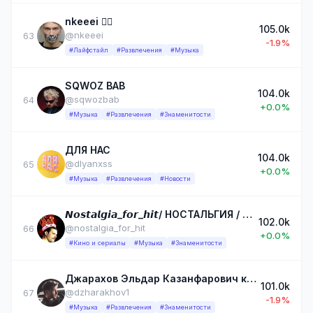
nkeeei 🏄‍♀️
105.0k
@nkeeei
63
-1.9%
#Лайфстайл
#Развлечения
#Музыка
SQWOZ BAB
104.0k
@sqwozbab
64
+0.0%
#Музыка
#Развлечения
#Знаменитости
ДЛЯ НАС
104.0k
@dlyanxss
65
+0.0%
#Музыка
#Развлечения
#Новости
𝙉𝙤𝙨𝙩𝙖𝙡𝙜𝙞𝙖_𝙛𝙤𝙧_𝙝𝙞𝙩/ НОСТАЛЬГИЯ / МУЗЫКА / КИНО
102.0k
@nostalgia_for_hit
66
+0.0%
#Кино и сериалы
#Музыка
#Знаменитости
Джарахов Эльдар Казанфарович крутой рэпер офигенный тиктокер и вообще очень талантливый человек
101.0k
@dzharakhov1
67
-1.9%
#Музыка
#Развлечения
#Знаменитости