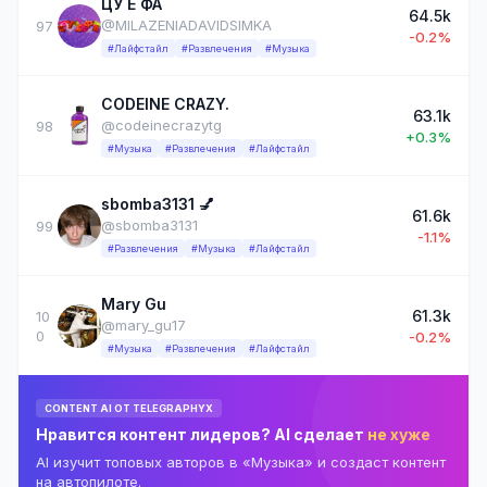
ЦУ Е ФА
64.5k
@MILAZENIADAVIDSIMKA
97
-0.2%
#Лайфстайл
#Развлечения
#Музыка
CODEINE CRAZY.
63.1k
@codeinecrazytg
98
+0.3%
#Музыка
#Развлечения
#Лайфстайл
sbomba3131 💅
61.6k
@sbomba3131
99
-1.1%
#Развлечения
#Музыка
#Лайфстайл
Mary Gu
61.3k
10
@mary_gu17
0
-0.2%
#Музыка
#Развлечения
#Лайфстайл
CONTENT AI ОТ TELEGRAPHYX
Нравится контент лидеров? AI сделает
не хуже
AI изучит топовых авторов в «Музыка» и создаст контент
на автопилоте.