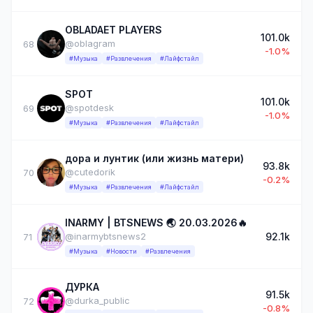
OBLADAET PLAYERS
101.0k
@oblagram
68
-1.0%
#Музыка
#Развлечения
#Лайфстайл
SPOT
101.0k
@spotdesk
69
-1.0%
#Музыка
#Развлечения
#Лайфстайл
дора и лунтик (или жизнь матери)
93.8k
@cutedorik
70
-0.2%
#Музыка
#Развлечения
#Лайфстайл
INARMY | BTSNEWS 🌏 20.03.2026🔥
92.1k
@inarmybtsnews2
71
#Музыка
#Новости
#Развлечения
ДУРКА
91.5k
@durka_public
72
-0.8%