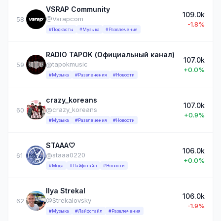
VSRAP Community
109.0k
@Vsrapcom
58
-1.8%
#Подкасты
#Музыка
#Развлечения
RADIO TAPOK (Официальный канал)
107.0k
@tapokmusic
59
+0.0%
#Музыка
#Развлечения
#Новости
crazy_koreans
107.0k
@crazy_koreans
60
+0.9%
#Музыка
#Развлечения
#Новости
STAAA🤍
106.0k
@staaa0220
61
+0.0%
#Мода
#Лайфстайл
#Новости
Ilya Strekal
106.0k
@Strekalovsky
62
-1.9%
#Музыка
#Лайфстайл
#Развлечения