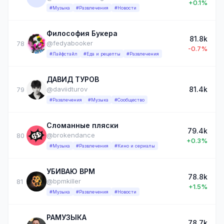
+0.1%
#Музыка
#Развлечения
#Новости
Философия Букера
81.8k
@fedyabooker
78
-0.7%
#Лайфстайл
#Еда и рецепты
#Развлечения
ДАВИД ТУРОВ
81.4k
@daviidturov
79
#Развлечения
#Музыка
#Сообщество
Сломанные пляски
79.4k
@brokendance
80
+0.3%
#Музыка
#Развлечения
#Кино и сериалы
УБИВАЮ BPM
78.8k
@bpmkiller
81
+1.5%
#Музыка
#Развлечения
#Новости
РАМУЗЫКА
78.7k