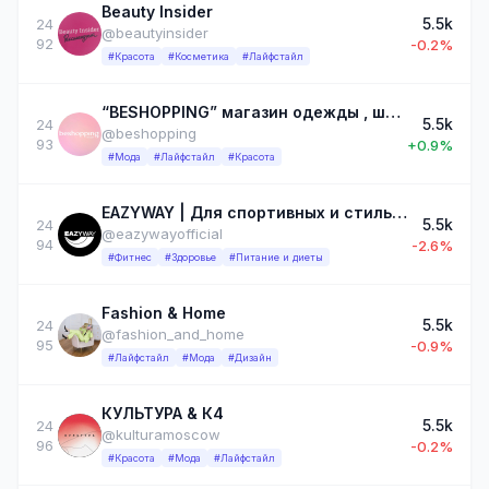
Beauty Insider
5.5k
24
@beautyinsider
92
-0.2%
#Красота
#Косметика
#Лайфстайл
“BESHOPPING” магазин одежды , шоурум, женская одежда, шоурум Москва
5.5k
24
@beshopping
93
+0.9%
#Мода
#Лайфстайл
#Красота
EAZYWAY | Для спортивных и стильных
5.5k
24
@eazywayofficial
94
-2.6%
#Фитнес
#Здоровье
#Питание и диеты
Fashion & Home
5.5k
24
@fashion_and_home
95
-0.9%
#Лайфстайл
#Мода
#Дизайн
КУЛЬТУРА & К4
5.5k
24
@kulturamoscow
96
-0.2%
#Красота
#Мода
#Лайфстайл