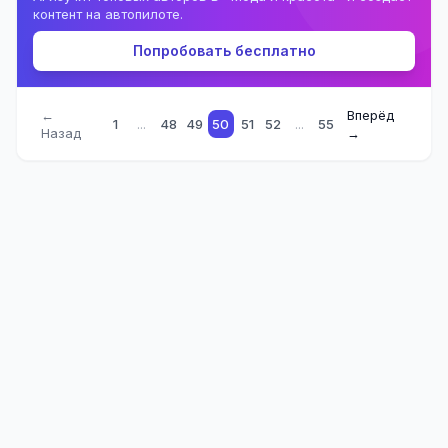
контент на автопилоте.
Попробовать бесплатно
←
Вперёд
1
...
48
49
50
51
52
...
55
Назад
→