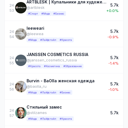
ARTBLESK | Купальники для художественной гимнастики | Акробатики | Платья для фигурного катания
5.7k
24
@artblesk
53
+0.0%
#Спорт
#Мода
#Бизнес
leeweari
5.7k
24
@leewea
54
-0.9%
#Мода
#Лайфстайл
#Красота
JANSSEN COSMETICS RUSSIA
5.7k
24
@janssen_cosmetics_russia
55
-1.4%
#Красота
#Косметика
#Образование
Burvin - BaOlla женская одежда
5.7k
24
@baolla_ru
56
-1.0%
#Мода
#Лайфстайл
#Бизнес
Стильный замес
24
5.7k
@stilzames
57
#Мода
#Лайфстайл
#Красота