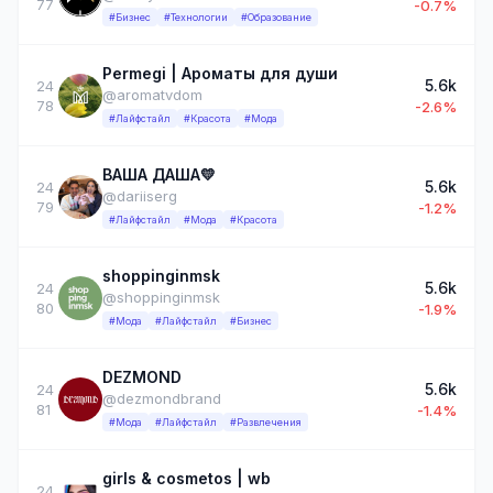
77
-0.7%
#Бизнес
#Технологии
#Образование
Permegi | Ароматы для души
5.6k
24
@aromatvdom
78
-2.6%
#Лайфстайл
#Красота
#Мода
ВАША ДАША💛
5.6k
24
@dariiserg
79
-1.2%
#Лайфстайл
#Мода
#Красота
shoppinginmsk
5.6k
24
@shoppinginmsk
80
-1.9%
#Мода
#Лайфстайл
#Бизнес
DEZMOND
5.6k
24
@dezmondbrand
81
-1.4%
#Мода
#Лайфстайл
#Развлечения
girls & cosmetos | wb
24