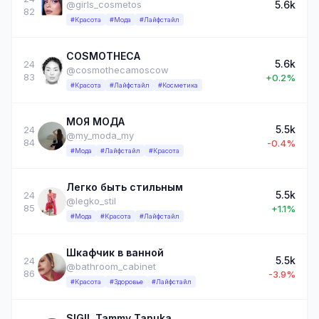
5.6k
@girls_cosmetos
82
#Красота
#Мода
#Лайфстайл
COSMOTHECA
5.6k
24
@cosmothecamoscow
83
+0.2%
#Красота
#Лайфстайл
#Косметика
МОЯ МОДА
5.5k
24
@my_moda_my
84
-0.4%
#Мода
#Лайфстайл
#Красота
Легко быть стильным
5.5k
24
@legko_stil
85
+1.1%
#Мода
#Красота
#Лайфстайл
Шкафчик в ванной
5.5k
24
@bathroom_cabinet
86
-3.9%
#Красота
#Здоровье
#Лайфстайл
SIGIL Tammy Tanuka