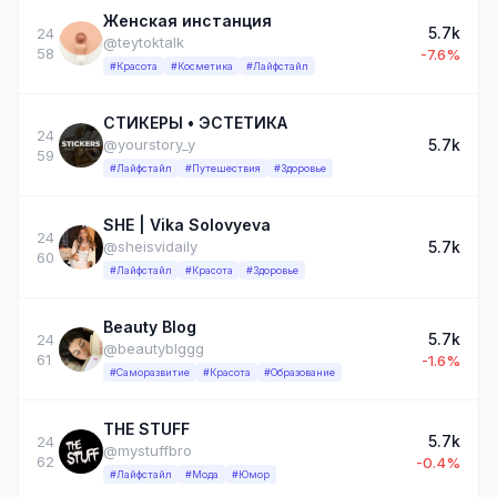
Женская инстанция
5.7k
24
@teytoktalk
58
-7.6%
#Красота
#Косметика
#Лайфстайл
СТИКЕРЫ • ЭСТЕТИКА
24
5.7k
@yourstory_y
59
#Лайфстайл
#Путешествия
#Здоровье
SHE | Vika Solovyeva
24
5.7k
@sheisvidaily
60
#Лайфстайл
#Красота
#Здоровье
Beauty Blog
5.7k
24
@beautyblggg
61
-1.6%
#Саморазвитие
#Красота
#Образование
THE STUFF
5.7k
24
@mystuffbro
62
-0.4%
#Лайфстайл
#Мода
#Юмор