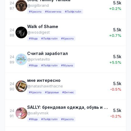
5.5k
24
@sigilbrand
87
+0.2%
#Красота
#Косметика
#Лайфстайл
Walk of Shame
5.5k
24
@wosdigest
88
+0.7%
#Мода
#Лайфстайл
#Красота
Считай заработал
5.5k
24
@privetavito
89
+5.5%
#Мода
#Лайфстайл
#Музыка
мне интересно
5.5k
24
@natashawithacne
90
-0.5%
#Красота
#Здоровье
#Фитнес
SALLY: брендовая одежда, обувь и аксессуары
5.5k
24
@sallyvmsk
91
-0.2%
#Мода
#Лайфстайл
#Красота