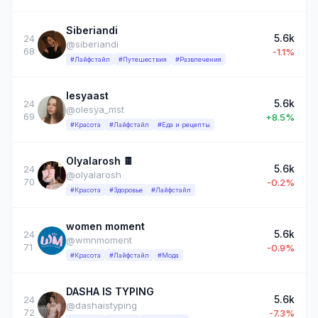
Siberiandi
5.6k
24
@siberiandi
68
-1.1%
#Лайфстайл
#Путешествия
#Развлечения
lesyaast
5.6k
24
@olesya_mst
69
+8.5%
#Красота
#Лайфстайл
#Еда и рецепты
Olyalarosh 🍫
5.6k
24
@olyalarosh
70
-0.2%
#Красота
#Здоровье
#Лайфстайл
women moment
5.6k
24
@wmnmoment
71
-0.9%
#Красота
#Лайфстайл
#Мода
DASHA IS TYPING
5.6k
24
@dashaistyping
72
-7.3%