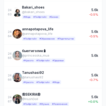
Bakari_shoes
5.6k
24
@bakari_shoes
63
-0.5%
#Мода
#Лайфстайл
#Бизнес
annapotapova_life
5.6k
24
@annapotapova_life
64
-0.5%
#Лайфстайл
#Образование
#Родительство
бьютиголик🧴
24
5.6k
@princesska_mua
65
#Красота
#Лайфстайл
#Здоровье
Tanushasi92
5.6k
24
@tanushasi92
66
-0.7%
#Красота
#Лайфстайл
#Мода
🦋SEKIRA🦋
5.6k
24
@HushDoll
67
+0.0%
#Лайфстайл
#Музыка
#Развлечения