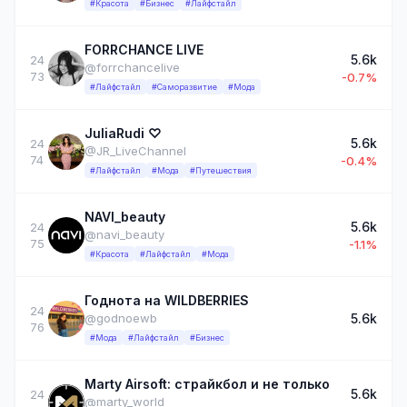
#Красота
#Бизнес
#Лайфстайл
FORRCHANCE LIVE
5.6k
24
@forrchancelive
73
-0.7%
#Лайфстайл
#Саморазвитие
#Мода
JuliaRudi ♡
5.6k
24
@JR_LiveChannel
74
-0.4%
#Лайфстайл
#Мода
#Путешествия
NAVI_beauty
5.6k
24
@navi_beauty
75
-1.1%
#Красота
#Лайфстайл
#Мода
Годнота на WILDBERRIES
24
5.6k
@godnoewb
76
#Мода
#Лайфстайл
#Бизнес
Marty Airsoft: страйкбол и не только
5.6k
24
@marty_world