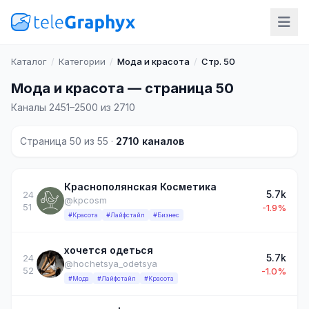
Каталог
/
Категории
/
Мода и красота
/
Стр. 50
Мода и красота — страница 50
Каналы 2451–2500 из 2710
Страница 50 из 55 ·
2710 каналов
Краснополянская Косметика
5.7k
24
@kpcosm
51
-1.9%
#Красота
#Лайфстайл
#Бизнес
хочется одеться
5.7k
24
@hochetsya_odetsya
52
-1.0%
#Мода
#Лайфстайл
#Красота