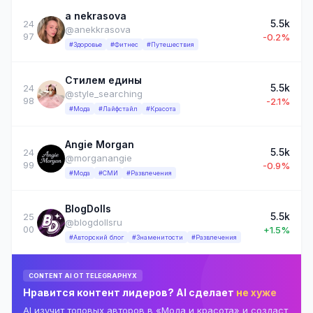
a nekrasova
5.5k
24
@anekkrasova
97
-0.2%
#Здоровье
#Фитнес
#Путешествия
Стилем едины
5.5k
24
@style_searching
98
-2.1%
#Мода
#Лайфстайл
#Красота
Angie Morgan
5.5k
24
@morganangie
99
-0.9%
#Мода
#СМИ
#Развлечения
BlogDolls
5.5k
25
@blogdollsru
00
+1.5%
#Авторский блог
#Знаменитости
#Развлечения
CONTENT AI ОТ TELEGRAPHYX
Нравится контент лидеров? AI сделает
не хуже
AI изучит топовых авторов в «Мода и красота» и создаст