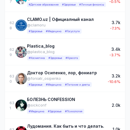
7
-0.5%
#Детское образование
#Здоровье
#Личные финансы
CLAMO.uz | Официалный канал
3.7k
62
@clamoru
8
-7.3%
#Здоровье
#Медицина
#Госуслуги
Plastiса_blog
3.4k
62
@plastica_blog
9
-3.7%
#Косметика
#Здоровье
#Красота
Доктор Осипенко, лор, фониатр
3.2k
63
@foniatr_osipenko
0
-10.6%
#Здоровье
#Медицина
#Питание и диеты
БОЛЕЗНЬ CONFESSION
63
2.0k
@sickconf
1
#Медицина
#Здоровье
#Психология
Лудомания. Как быть и что делать.
1.0k
63