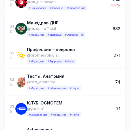
@mr_ustinovich
2
-3.8%
#Психология
#Здоровье
#Образование
Минздрав ДНР
63
682
@mzdpr_official
3
#Медицина
#Здоровье
#Образование
Профессия – невролог
63
271
@profneurologist
4
#Медицина
#Здоровье
#Наука
Тесты. Анатомия
63
74
@test_anatomy
5
#Медицина
#Образование
#Наука
КЛУБ ЮСИСТЕМ
63
71
@yuclub1
6
#Образование
#Медицина
#Наука
Astavmenya