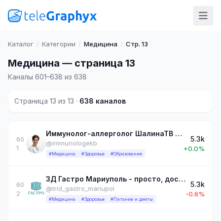
Каталог
/
Категории
/
Медицина
/
Стр. 13
Медицина — страница 13
Каналы 601–638 из 638
Страница 13 из 13 ·
638 каналов
Иммунолог-аллерголог ШалинаТВ <Екб>
5.3k
60
@immunologekb
1
+0.0%
#Медицина
#Здоровье
#Образование
3Д Гастро Мариуполь - просто, доступно о проблемах пищеварения.
5.3k
60
@trid_gastro_mariupol
2
-0.6%
#Медицина
#Здоровье
#Питание и диеты