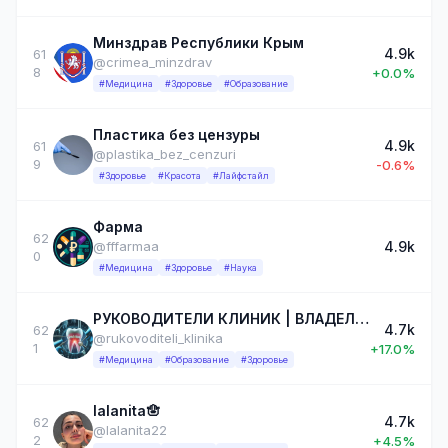
Минздрав Республики Крым
4.9k
61
@crimea_minzdrav
8
+0.0%
#Медицина
#Здоровье
#Образование
Пластика без цензуры
4.9k
61
@plastika_bez_cenzuri
9
-0.6%
#Здоровье
#Красота
#Лайфстайл
Фарма
62
4.9k
@fffarmaa
0
#Медицина
#Здоровье
#Наука
РУКОВОДИТЕЛИ КЛИНИК | ВЛАДЕЛЬЦЫ КЛИНИК
4.7k
62
@rukovoditeli_klinika
1
+17.0%
#Медицина
#Образование
#Здоровье
lalanita🪬
4.7k
62
@lalanita22
2
+4.5%