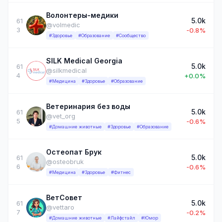
Волонтеры-медики
5.0k
61
@volmedic
3
-0.8%
#Здоровье
#Образование
#Сообщество
SILK Medical Georgia
5.0k
61
@silkmedical
4
+0.0%
#Медицина
#Здоровье
#Образование
Ветеринария без воды
5.0k
61
@vet_org
5
-0.6%
#Домашние животные
#Здоровье
#Образование
Остеопат Брук
5.0k
61
@osteobruk
6
-0.6%
#Медицина
#Здоровье
#Фитнес
ВетСовет
5.0k
61
@vettaro
7
-0.2%
#Домашние животные
#Лайфстайл
#Юмор