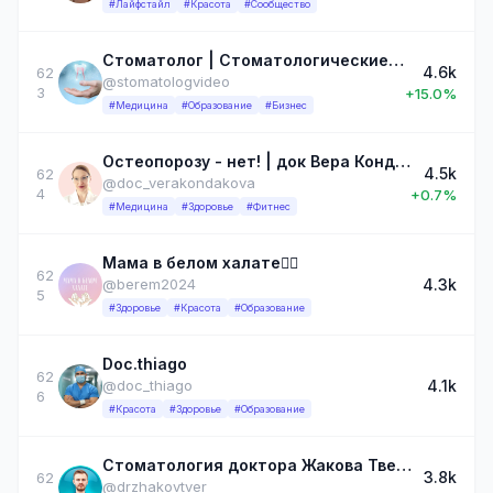
#Лайфстайл
#Красота
#Сообщество
Стоматолог | Стоматологические Видео
4.6k
62
@stomatologvideo
3
+15.0%
#Медицина
#Образование
#Бизнес
Остеопорозу - нет! | док Вера Кондакова
4.5k
62
@doc_verakondakova
4
+0.7%
#Медицина
#Здоровье
#Фитнес
Мама в белом халате👩‍⚕️
62
4.3k
@berem2024
5
#Здоровье
#Красота
#Образование
Doc.thiago
62
4.1k
@doc_thiago
6
#Красота
#Здоровье
#Образование
Стоматология доктора Жакова Тверь
3.8k
62
@drzhakovtver