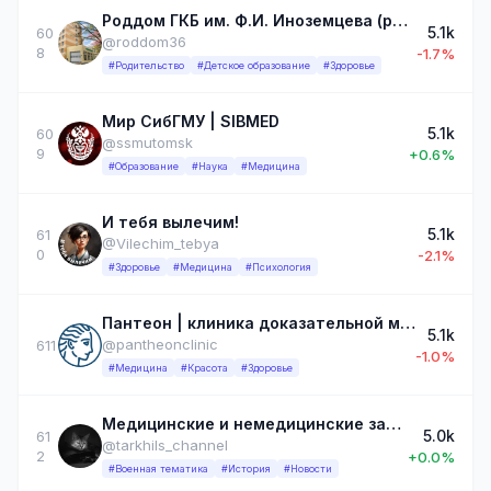
Роддом ГКБ им. Ф.И. Иноземцева (ранее № 36, № 20)
5.1k
60
@roddom36
8
-1.7%
#Родительство
#Детское образование
#Здоровье
Мир СибГМУ | SIBMED
5.1k
60
@ssmutomsk
9
+0.6%
#Образование
#Наука
#Медицина
И тебя вылечим!
5.1k
61
@Vilechim_tebya
0
-2.1%
#Здоровье
#Медицина
#Психология
Пантеон | клиника доказательной медицины
5.1k
@pantheonclinic
611
-1.0%
#Медицина
#Красота
#Здоровье
Медицинские и немедицинские записки
5.0k
61
@tarkhils_channel
2
+0.0%
#Военная тематика
#История
#Новости