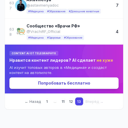
63
7
@astavmenyadoc
7
#Медицина
#Образование
#Домашние животные
Сообщество «Врачи РФ»
63
4
@VrachiRF_Official
8
#Медицина
#Здоровье
#Образование
CONTENT AI ОТ TELEGRAPHYX
Нравится контент лидеров? AI сделает
не хуже
AI изучит топовых авторов в «Медицина» и создаст
контент на автопилоте.
Попробовать бесплатно
← Назад
1
...
11
12
13
Вперёд →