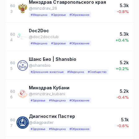
Минздрав Ставропольского края
5.3k
60
@minzdrav_26
3
-0.8%
#Медицина
#Здоровье
#Образование
Doc2Doc
5.3k
60
@doc2docclub
4
+0.4%
#Медицина
#Здоровье
#Образование
Шанс Био | Shansbio
5.2k
60
@shansbio
5
+0.2%
#Домашние животные
#Медицина
#Сообщество
Минздрав Кубани
5.2k
60
@minzdrav_kubani
6
-0.4%
#Здоровье
#Медицина
#Образование
Диагностик Пастер
5.1k
60
@diagpaster
7
-0.6%
#Здоровье
#Медицина
#Образование