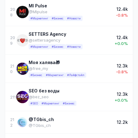
MI Pulse
12.4k
20
@MIpulse
8
-0.8%
#Маркетинг
#Бизнес
#Новости
SETTERS Agency
12.4k
20
@settersagency
9
+0.0%
#Маркетинг
#Бизнес
#Новости
Моя халява🎁
12.3k
21
@free_my
0
-0.8%
#Бизнес
#Маркетинг
#Лайфстайл
SEO без воды
12.3k
@bez_seo
211
+0.0%
#SEO
#Маркетинг
#Бизнес
@TGbis_ch
21
12.2k
2
@TGbis_ch