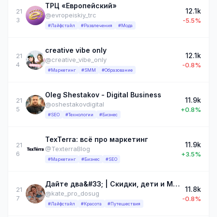
ТРЦ «Европейский»
12.1k
21
@evropeiskiy_trc
3
-5.5%
#Лайфстайл
#Развлечения
#Мода
creative vibe only
12.1k
21
@creative_vibe_only
4
-0.8%
#Маркетинг
#SMM
#Образование
Oleg Shestakov - Digital Business
11.9k
21
@oshestakovdigital
5
+0.8%
#SEO
#Технологии
#Бизнес
TexTerra: всё про маркетинг
11.9k
21
@TexterraBlog
6
+3.5%
#Маркетинг
#Бизнес
#SEO
Дайте два&#33; | Скидки, дети и Москва
11.8k
21
@kate_pro_dosug
7
-0.8%
#Лайфстайл
#Красота
#Путешествия