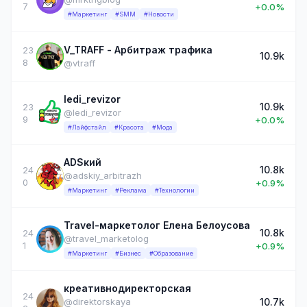
7
+0.0%
#Маркетинг
#SMM
#Новости
V_TRAFF - Арбитраж трафика
23
10.9k
8
@vtraff
ledi_revizor
10.9k
23
@ledi_revizor
9
+0.0%
#Лайфстайл
#Красота
#Мода
ADSкий
10.8k
24
@adskiy_arbitrazh
0
+0.9%
#Маркетинг
#Реклама
#Технологии
Travel-маркетолог Елена Белоусова
10.8k
24
@travel_marketolog
1
+0.9%
#Маркетинг
#Бизнес
#Образование
креативнодиректорская
24
10.7k
@direktorskaya