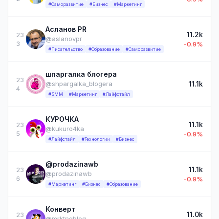
#Саморазвитие
#Бизнес
#Маркетинг
Асланов PR
11.2k
23
@aslanovpr
3
-0.9%
#Писательство
#Образование
#Саморазвитие
шпаргалка блогера
23
11.1k
@shpargalka_blogera
4
#SMM
#Маркетинг
#Лайфстайл
КУРОЧКА
11.1k
23
@kukuro4ka
5
-0.9%
#Лайфстайл
#Технологии
#Бизнес
@prodazinawb
11.1k
23
@prodazinawb
6
-0.9%
#Маркетинг
#Бизнес
#Образование
Конверт
11.0k
23
@mrktngblog