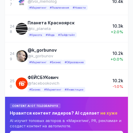
10.4k
@tvoi_memolog
7
#Маркетинг
#Развлечения
#Новости
Планета Красноярск
10.3k
24
@tc_planeta
8
+2.0%
#Красота
#Мода
#Лайфстайл
@k_gorbunov
10.2k
24
@k_gorbunov
9
+0.0%
#Маркетинг
#Бизнес
#Образование
ФЕЙСБУКович
10.2k
25
@facebookovich
0
-1.0%
#Бизнес
#Маркетинг
#Инвестиции
CONTENT AI ОТ TELEGRAPHYX
Нравится контент лидеров? AI сделает
не хуже
AI изучит топовых авторов в «Маркетинг, PR, реклама» и
создаст контент на автопилоте.