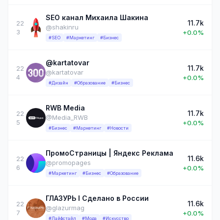
SEO канал Михаила Шакина
11.7k
22
@shakinru
3
+0.0%
#SEO
#Маркетинг
#Бизнес
@kartatovar
11.7k
22
@kartatovar
4
+0.0%
#Дизайн
#Образование
#Бизнес
RWB Media
11.7k
22
@Media_RWB
5
+0.0%
#Бизнес
#Маркетинг
#Новости
ПромоСтраницы | Яндекс Реклама
11.6k
22
@promopages
6
+0.0%
#Маркетинг
#Бизнес
#Образование
ГЛАЗУРЬ l Сделано в России
11.6k
22
@glazurmag
7
+0.0%
#Лайфстайл
#Мода
#Искусство