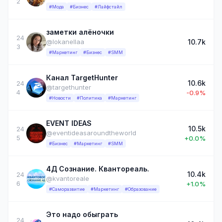
2
#Мода
#Бизнес
#Лайфстайл
заметки алёночки
24
10.7k
@lokanellaa
3
#Маркетинг
#Бизнес
#SMM
Канал TargetHunter
10.6k
24
@targethunter
4
-0.9%
#Новости
#Политика
#Маркетинг
EVENT IDEAS
10.5k
24
@eventideasaroundtheworld
5
+0.0%
#Бизнес
#Маркетинг
#SMM
4Д Сознание. Квантореаль.
10.4k
24
@kvantoreale
6
+1.0%
#Саморазвитие
#Маркетинг
#Образование
Это надо обыграть
24