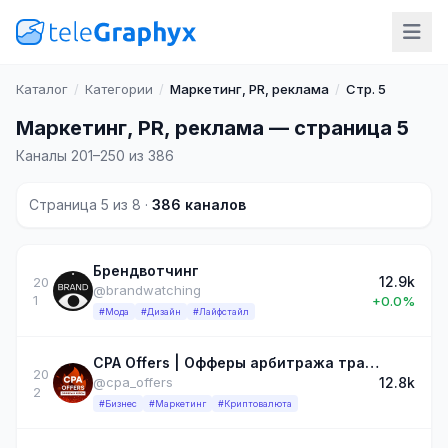
Каталог
/
Категории
/
Маркетинг, PR, реклама
/
Стр. 5
Маркетинг, PR, реклама — страница 5
Каналы 201–250 из 386
Страница 5 из 8 ·
386 каналов
Брендвотчинг
12.9k
20
@brandwatching
1
+0.0%
#Мода
#Дизайн
#Лайфстайл
CPA Offers | Офферы арбитража трафика
20
12.8k
@cpa_offers
2
#Бизнес
#Маркетинг
#Криптовалюта