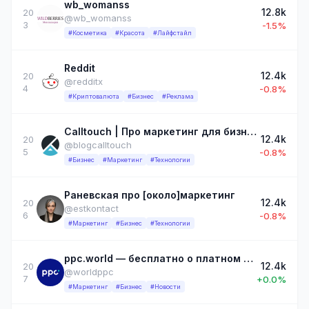
wb_womanss
12.8k
20
@wb_womanss
3
-1.5%
#Косметика
#Красота
#Лайфстайл
Reddit
12.4k
20
@redditx
4
-0.8%
#Криптовалюта
#Бизнес
#Реклама
Calltouch | Про маркетинг для бизнеса
12.4k
20
@blogcalltouch
5
-0.8%
#Бизнес
#Маркетинг
#Технологии
Раневская про [около]маркетинг
12.4k
20
@estkontact
6
-0.8%
#Маркетинг
#Бизнес
#Технологии
ppc.world — бесплатно о платном трафике
12.4k
20
@worldppc
7
+0.0%
#Маркетинг
#Бизнес
#Новости