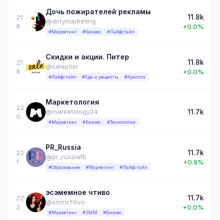
Дочь пожирателей рекламы
11.8k
21
@dirtymarketing
8
+0.0%
#Маркетинг
#Бизнес
#Лайфстайл
Скидки и акции. Питер
11.8k
21
@salepiter
9
+0.0%
#Лайфстайл
#Еда и рецепты
#Красота
Маркетология
22
11.7k
@marketology24
0
#Маркетинг
#Бизнес
#Технологии
PR_Russia
11.7k
22
@pr_russiafb
1
+0.9%
#Образование
#Маркетинг
#Лайфстайл
эсэмемное чтиво
11.7k
22
@smmchtivo
2
+0.0%
#Маркетинг
#SMM
#Бизнес