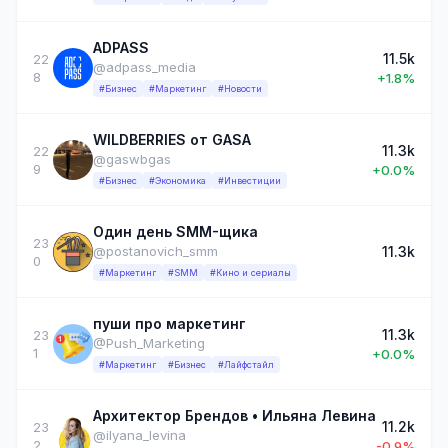
ADPASS
11.5k
22
@adpass_media
8
+1.8%
#Бизнес
#Маркетинг
#Новости
WILDBERRIES от GASA
11.3k
22
@gaswbgas
9
+0.0%
#Бизнес
#Экономика
#Инвестиции
Один день SMM-щика
23
11.3k
@postanovich_smm
0
#Маркетинг
#SMM
#Кино и сериалы
пуши про маркетинг
11.3k
23
@Push_Marketing
1
+0.0%
#Маркетинг
#Бизнес
#Лайфстайл
Архитектор Брендов • Ильяна Левина
11.2k
23
@ilyana_levina
2
-0.9%