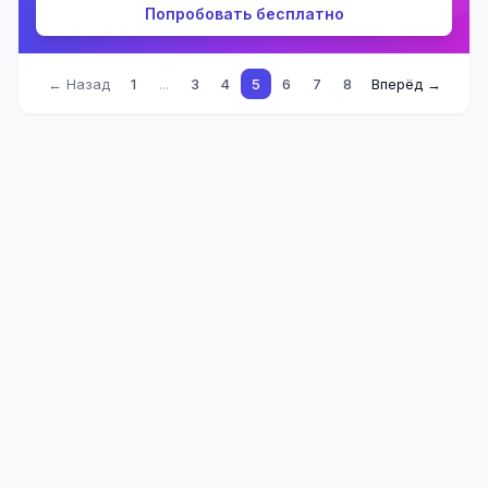
Попробовать бесплатно
← Назад
1
...
3
4
5
6
7
8
Вперёд →