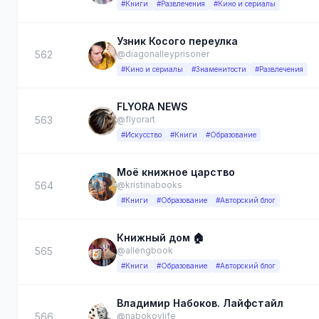
#Книги
#Развлечения
#Кино и сериалы
Узник Косого переулка
562
@diagonalleyprisoner
#Кино и сериалы
#Знаменитости
#Развлечения
FLYORA NEWS
563
@flyorart
#Искусство
#Книги
#Образование
Моё книжное царство
564
@kristinabooks
#Книги
#Образование
#Авторский блог
Книжный дом 🏠
565
@allengbook
#Книги
#Образование
#Авторский блог
Владимир Набоков. Лайфстайл
566
@nabokovlife