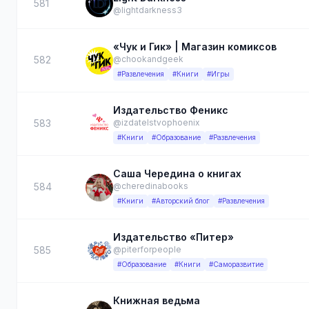
581
@lightdarkness3
«Чук и Гик» | Магазин комиксов
582
@chookandgeek
#Развлечения
#Книги
#Игры
Издательство Феникс
583
@izdatelstvophoenix
#Книги
#Образование
#Развлечения
Саша Чередина о книгах
584
@cheredinabooks
#Книги
#Авторский блог
#Развлечения
Издательство «Питер»
585
@piterforpeople
#Образование
#Книги
#Саморазвитие
Книжная ведьма