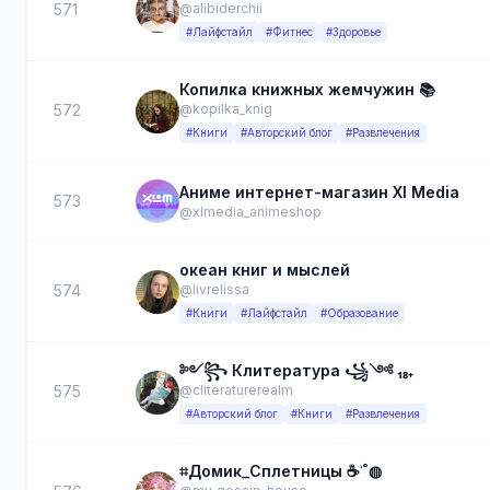
571
@alibiderchii
#Лайфстайл
#Фитнес
#Здоровье
Копилка книжных жемчужин 📚
572
@kopilka_knig
#Книги
#Авторский блог
#Развлечения
Аниме интернет-магазин Xl Media
573
@xlmedia_animeshop
океан книг и мыслей
574
@livrelissa
#Книги
#Лайфстайл
#Образование
༻꧂​ Клитература ꧁༺ ₁₈₊​
575
@cliteraturerealm
#Авторский блог
#Книги
#Развлечения
⌗Домик_Сплетницы ☕️˓˚◍