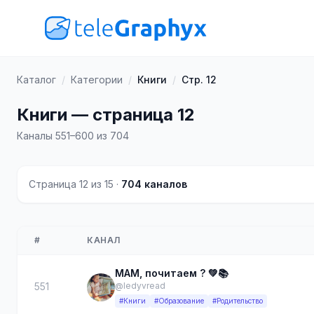
Каталог
/
Категории
/
Книги
/
Стр. 12
Книги — страница 12
Каналы 551–600 из 704
Страница 12 из 15 ·
704 каналов
#
КАНАЛ
МАМ, почитаем ? 💚📚
551
@ledyvread
#Книги
#Образование
#Родительство