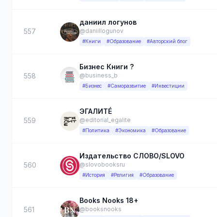
даниил логунов
557
@daniillogunov
#Книги
#Образование
#Авторский блог
Бизнес Книги ?
558
@business_b
#Бизнес
#Саморазвитие
#Инвестиции
ЭГАЛИТÉ
559
@editorial_egalite
#Политика
#Экономика
#Образование
Издательство СЛОВО/SLOVO
560
@slovobooksru
#История
#Религия
#Образование
Books Nooks 18+
561
@booksnooks