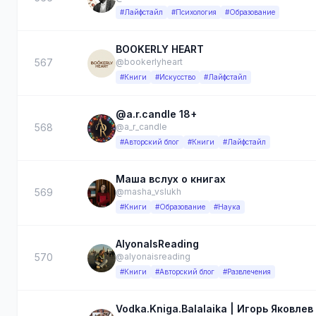
#Лайфстайл
#Психология
#Образование
BOOKERLY HEART
567
@bookerlyheart
#Книги
#Искусство
#Лайфстайл
@a.r.candle 18+
568
@a_r_candle
#Авторский блог
#Книги
#Лайфстайл
Маша вслух о книгах
569
@masha_vslukh
#Книги
#Образование
#Наука
AlyonaIsReading
570
@alyonaisreading
#Книги
#Авторский блог
#Развлечения
Vodka.Kniga.Balalaika | Игорь Яковлев