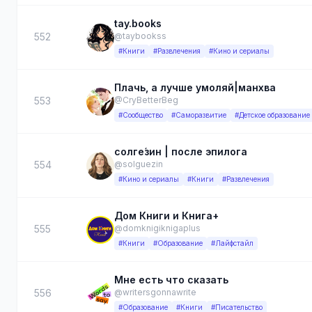
tay.books
552
@taybookss
#Книги
#Развлечения
#Кино и сериалы
Плачь, а лучше умоляй|манхва
553
@CryBetterBeg
#Сообщество
#Саморазвитие
#Детское образование
солге́зин | после эпилога
554
@solguezin
#Кино и сериалы
#Книги
#Развлечения
Дом Книги и Книга+
555
@domknigiknigaplus
#Книги
#Образование
#Лайфстайл
Мне есть что сказать
556
@writersgonnawrite
#Образование
#Книги
#Писательство