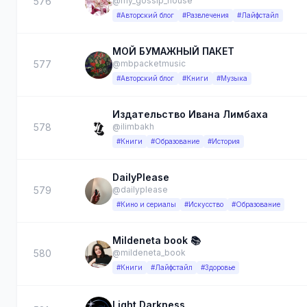
576
@my_gossip_house
#Авторский блог
#Развлечения
#Лайфстайл
МОЙ БУМАЖНЫЙ ПАКЕТ
577
@mbpacketmusic
#Авторский блог
#Книги
#Музыка
Издательство Ивана Лимбаха
578
@ilimbakh
#Книги
#Образование
#История
DailyPlease
579
@dailyplease
#Кино и сериалы
#Искусство
#Образование
Mildeneta book 📚
580
@mildeneta_book
#Книги
#Лайфстайл
#Здоровье
Light Darkness