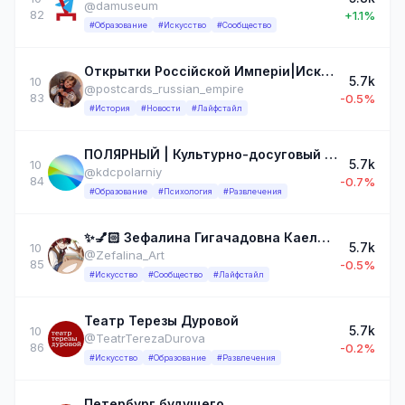
@damuseum
82
+1.1%
#Образование
#Искусство
#Сообщество
Открытки Россійской Имперіи|Искусство
5.7k
10
@postcards_russian_empire
83
-0.5%
#История
#Новости
#Лайфстайл
ПОЛЯРНЫЙ | Культурно-досуговый центр
5.7k
10
@kdcpolarniy
84
-0.7%
#Образование
#Психология
#Развлечения
✨💅🏻 Зефалина Гигачадовна Каелюковна💅✨ 18+
5.7k
10
@Zefalina_Art
85
-0.5%
#Искусство
#Сообщество
#Лайфстайл
Театр Терезы Дуровой
5.7k
10
@TeatrTerezaDurova
86
-0.2%
#Искусство
#Образование
#Развлечения
Петербург будущего