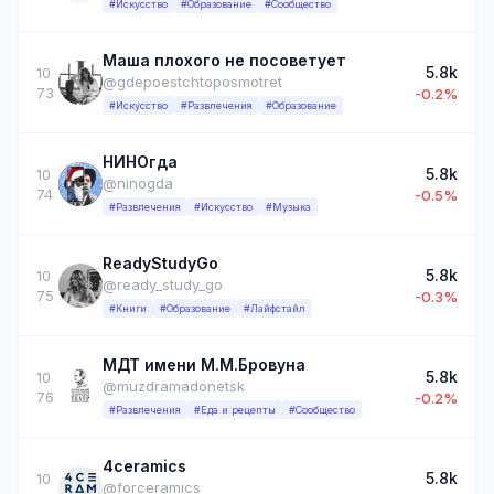
#Искусство
#Образование
#Сообщество
Маша плохого не посоветует
5.8k
10
@gdepoestchtoposmotret
73
-0.2%
#Искусство
#Развлечения
#Образование
НИНОгда
5.8k
10
@ninogda
74
-0.5%
#Развлечения
#Искусство
#Музыка
ReadyStudyGo
5.8k
10
@ready_study_go
75
-0.3%
#Книги
#Образование
#Лайфстайл
МДТ имени М.М.Бровуна
5.8k
10
@muzdramadonetsk
76
-0.2%
#Развлечения
#Еда и рецепты
#Сообщество
4ceramics
5.8k
10
@forceramics