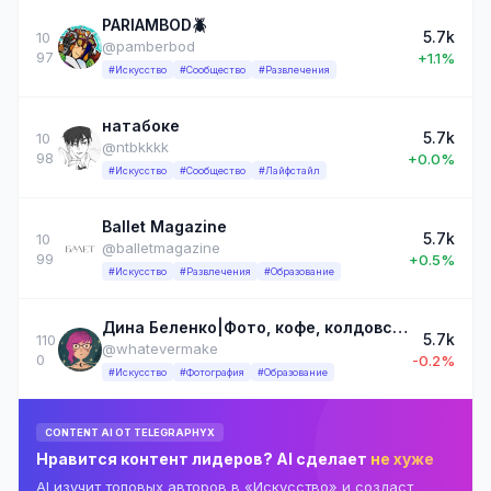
PARIAMBOD🪲
5.7k
10
@pamberbod
97
+1.1%
#Искусство
#Сообщество
#Развлечения
натабоке
5.7k
10
@ntbkkkk
98
+0.0%
#Искусство
#Сообщество
#Лайфстайл
Ballet Magazine
5.7k
10
@balletmagazine
99
+0.5%
#Искусство
#Развлечения
#Образование
Дина Беленко|Фото, кофе, колдовство
5.7k
110
@whatevermake
0
-0.2%
#Искусство
#Фотография
#Образование
CONTENT AI ОТ TELEGRAPHYX
Нравится контент лидеров? AI сделает
не хуже
AI изучит топовых авторов в «Искусство» и создаст