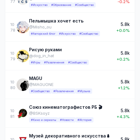
77
-0.2%
#Искусство
#Образование
#Сообщество
Пельмышка хочет есть
5.8k
10
@Misho_ou
78
+0.0%
#Авторский блог
#Искусство
#Сообщество
Рисую руками
5.8k
10
@dog_in_hat
79
+0.2%
#Игры
#Развлечения
#Сообщество
MAGU
5.8k
10
@MAGUONE
80
+1.2%
#Сообщество
#Развлечения
#Музыка
Союз кинематографистов РБ 🎬
5.8k
10
@BSKsoyz
81
+4.3%
#Кино и сериалы
#Новости
#История
Музей декоративного искусства🪆
5.8k
10