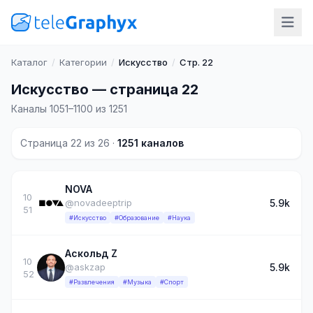
Каталог
/
Категории
/
Искусство
/
Стр. 22
Искусство — страница 22
Каналы 1051–1100 из 1251
Страница 22 из 26 ·
1251 каналов
NOVA
10
5.9k
@novadeeptrip
51
#Искусство
#Образование
#Наука
Аскольд Z
10
5.9k
@askzap
52
#Развлечения
#Музыка
#Спорт