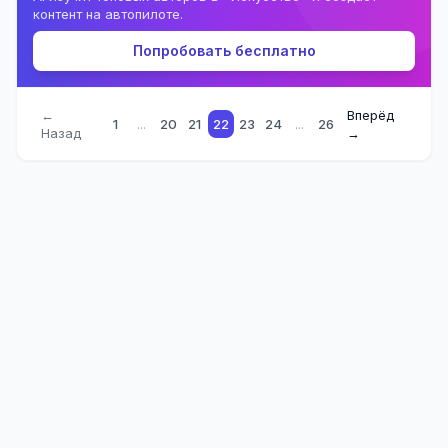
контент на автопилоте.
Попробовать бесплатно
←
Вперёд
1
...
20
21
22
23
24
...
26
Назад
→