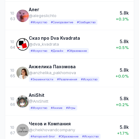
Алег
5.8k
10
@alegeslichto
63
+0.3%
#Искусство
#Саморазвитие
#Сообщество
Сказ про Dva Kvadrata
5.8k
10
@dva_kvadrata
64
+0.5%
#Искусство
#Дизайн
#Образование
Анжелика Пахомова
5.8k
10
@anzhelika_pakhomova
65
+0.0%
#Знаменитости
#Развлечения
#Искусство
AniShit
5.8k
10
@AniShiitt
66
+0.2%
#Искусство
#Аниме
#Игры
Чехов и Компания
5.8k
10
@chekhovandcompany
67
+1.7%
#Авторский блог
#Образование
#Искусство