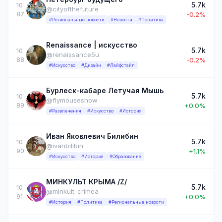
5.7k
10
@cityofthefuture
87
-0.2%
#Региональные новости
#Новости
#Политика
Renaissance | искусство
5.7k
10
@renaissance5u
88
-0.2%
#Искусство
#Дизайн
#Лайфстайл
Бурлеск-кабаре Летучая Мышь
5.7k
10
@flymouseshow
89
+0.0%
#Развлечения
#Искусство
#История
Иван Яковлевич Билибин
5.7k
10
@ivanbilibin
90
+1.1%
#Искусство
#История
#Образование
МИНКУЛЬТ КРЫМА /Z/
5.7k
10
@minkult_crimea
91
+0.0%
#История
#Политика
#Региональные новости