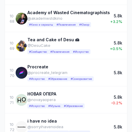
Academy of Wasted Cinematographists
5.8k
10
@akademwstdkino
68
+3.2%
#Кино и сериалы
#Развлечения
#Юмор
Tea and Cake of Desu 🍰
5.8k
10
@DesuCake
69
+0.5%
#Сообщество
#Развлечения
#Искусство
Procreate
10
5.8k
@procreate_telegram
70
#Искусство
#Образование
#Саморазвитие
НОВАЯ ОПЕРА
5.8k
10
@novayaopera
71
-0.2%
#Искусство
#Музыка
#Образование
i have no idea
10
5.8k
@sorryihavenoidea
72