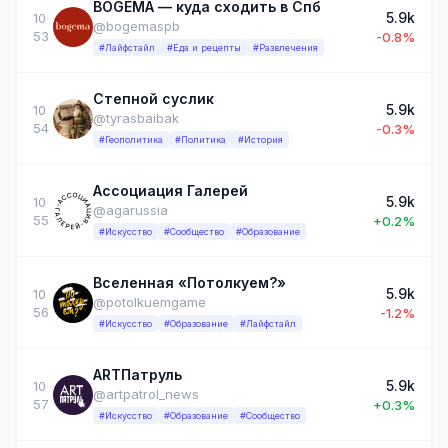
BOGEMA — куда сходить в Спб
5.9k
10
@bogemaspb
53
-0.8%
#Лайфстайл
#Еда и рецепты
#Развлечения
Степной суслик
5.9k
10
@tyrasbaibak
54
-0.3%
#Геополитика
#Политика
#История
Ассоциация Галерей
5.9k
10
@agarussia
55
+0.2%
#Искусство
#Сообщество
#Образование
Вселенная «Потолкуем?»
5.9k
10
@potolkuemgame
56
-1.2%
#Искусство
#Образование
#Лайфстайл
ARTПатруль
5.9k
10
@artpatrol_news
57
+0.3%
#Искусство
#Образование
#Сообщество