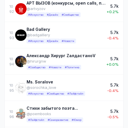
АРТ ВЫЗОВ (конкурсы, open calls, премии, гранты)
5.7k
10
@artvyzov
92
+0.2%
#Искусство
#Дизайн
#Сообщество
Bad Gallery
5.7k
10
@badgalllery
93
-0.4%
#Искусство
#Дизайн
#Новости
Александр Хирург ZалдастаноV
5.7k
10
@hirurgnw
94
+0.0%
#Сообщество
#Новости
#Политика
Ms. Soralove
5.7k
10
@sorochka_love
95
-0.4%
#Искусство
#Сообщество
#Лайфстайл
Стихи забытого поэта...
5.7k
10
@poembooks
96
-0.5%
#Лайфстайл
#Саморазвитие
#Юмор