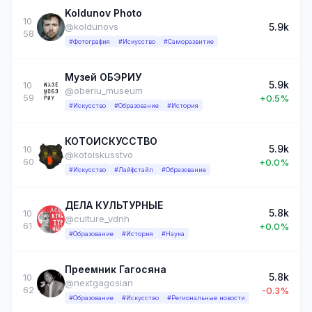
Koldunov Photo
10
5.9k
@koldunovs
58
#Фотография
#Искусство
#Саморазвитие
Музей ОБЭРИУ
5.9k
10
@oberiu_museum
59
+0.5%
#Искусство
#Образование
#История
КОТОИСКУССТВО
5.9k
10
@kotoiskusstvo
60
+0.0%
#Искусство
#Лайфстайл
#Образование
ДЕЛА КУЛЬТУРНЫЕ
5.8k
10
@culture_vdnh
61
+0.0%
#Образование
#История
#Наука
Преемник Гагосяна
5.8k
10
@nextgagosian
62
-0.3%
#Образование
#Искусство
#Региональные новости