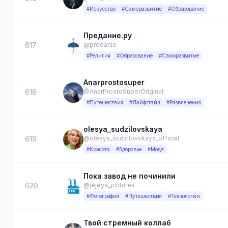
#Искусство
#Саморазвитие
#Образование
Предание.ру
617
@predanie
#Религия
#Образование
#Саморазвитие
Anarprostosuper
618
@AnarProstoSuperOriginal
#Путешествия
#Лайфстайл
#Развлечения
olesya_sudzilovskaya
619
@olesya_sudzilovskaya_official
#Красота
#Здоровье
#Мода
Пока завод не починили
620
@jejeya_pictures
#Фотография
#Путешествия
#Технологии
Твой стремный коллаб