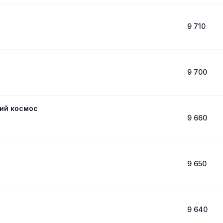
9 710
9 700
ний космос
9 660
9 650
9 640