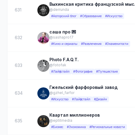
Выхинская критика французской мысл
631
@derrunda
#Авторский блог
#Образование
#Искусство
саша про 💌
632
@sashapro17
#Кино и сериалы
#Развлечения
#Знаменитости
Photo F.A.Q.T.
633
@fotofak
#Лайфстайл
#Фотография
#Путешествия
Гжельский фарфоровый завод
634
@gzhel_farfor
#Искусство
#Лайфстайл
#Дизайн
Квартал миллионеров
635
@eptitmedia
#Бизнес
#Экономика
#Региональные новости