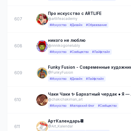
Про искусство с ARTLIFE
607
@artlifeacademy
#Искусство
#Дизайн
#Образование
никого не люблю
608
@nnnikogonelubly
#Искусство
#Сообщество
#Лайфстайл
Funky Fusion - Современные художни
609
@FunkyFusion
#Искусство
#Дизайн
#Лайфстайл
Чаки Чаки ✨ Бархатный чердак ● Я —
610
@chakichakiman_art
#Искусство
#Авторский блог
#Сообщество
АртКалендарь📆
611
@Art_Kalendar