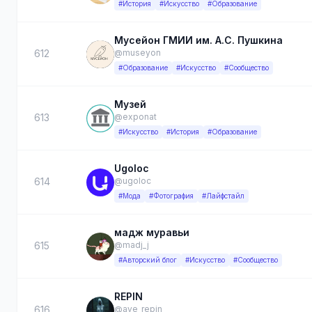
#История
#Искусство
#Образование
Мусейон ГМИИ им. А.С. Пушкина
612
@museyon
#Образование
#Искусство
#Сообщество
Музей
613
@exponat
#Искусство
#История
#Образование
Ugoloc
614
@ugoloc
#Мода
#Фотография
#Лайфстайл
мадж муравьи
615
@madj_j
#Авторский блог
#Искусство
#Сообщество
REPIN
616
@ave_repin