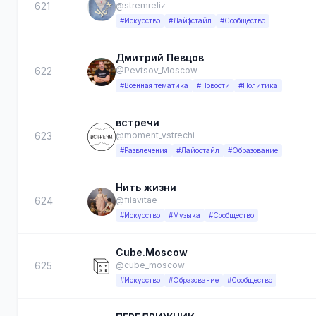
621
@stremreliz
#Искусство
#Лайфстайл
#Сообщество
Дмитрий Певцов
622
@Pevtsov_Moscow
#Военная тематика
#Новости
#Политика
встречи
623
@moment_vstrechi
#Развлечения
#Лайфстайл
#Образование
Нить жизни
624
@filavitae
#Искусство
#Музыка
#Сообщество
Cube.Moscow
625
@cube_moscow
#Искусство
#Образование
#Сообщество