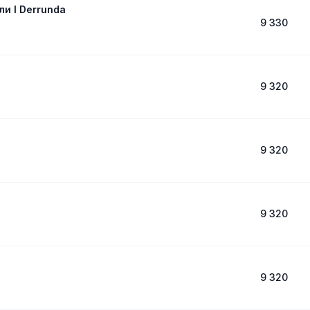
и I Derrunda
9 330
9 320
9 320
9 320
9 320