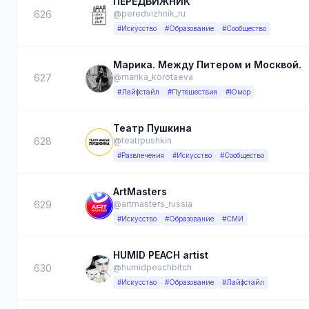
ПЕРЕДВИЖНИК
626
@peredvizhnik_ru
#Искусство
#Образование
#Сообщество
Марика. Между Питером и Москвой.
627
@marika_korotaeva
#Лайфстайл
#Путешествия
#Юмор
Театр Пушкина
628
@teatrpushkin
#Развлечения
#Искусство
#Сообщество
ArtMasters
629
@artmasters_russia
#Искусство
#Образование
#СМИ
HUMID PEACH artist
630
@humidpeachbitch
#Искусство
#Образование
#Лайфстайл