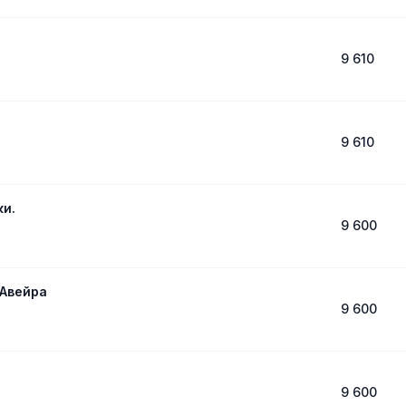
9 610
9 610
ки.
9 600
 Авейра
9 600
9 600