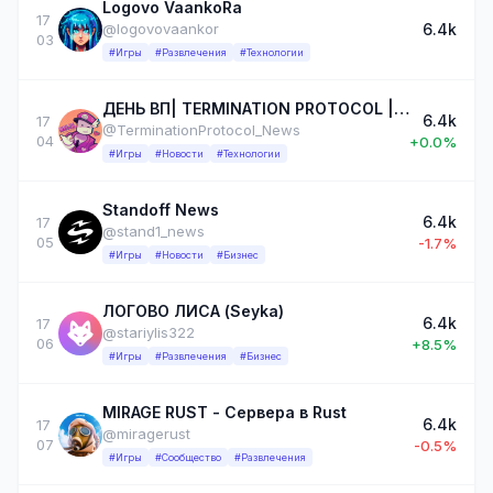
Logovo VaankoRa
17
6.4k
@logovovaankor
03
#Игры
#Развлечения
#Технологии
ДЕНЬ ВП| TERMINATION PROTOCOL | News
6.4k
17
@TerminationProtocol_News
04
+0.0%
#Игры
#Новости
#Технологии
Standoff News
6.4k
17
@stand1_news
05
-1.7%
#Игры
#Новости
#Бизнес
ЛОГОВО ЛИСА (Seyka)
6.4k
17
@stariylis322
06
+8.5%
#Игры
#Развлечения
#Бизнес
MIRAGE RUST - Сервера в Rust
6.4k
17
@miragerust
07
-0.5%
#Игры
#Сообщество
#Развлечения