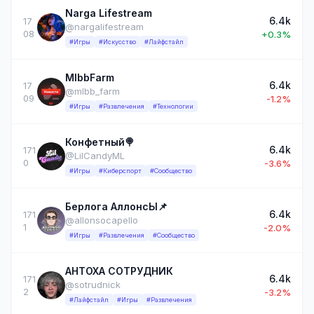
Narga Lifestream
6.4k
17
@nargalifestream
08
+0.3%
#Игры
#Искусство
#Лайфстайл
MlbbFarm
6.4k
17
@mlbb_farm
09
-1.2%
#Игры
#Развлечения
#Технологии
Конфетный🍭
6.4k
171
@LilCandyML
0
-3.6%
#Игры
#Киберспорт
#Сообщество
Берлога АллонсЫ📌
6.4k
171
@allonsocapello
1
-2.0%
#Игры
#Развлечения
#Сообщество
АНТОХА СОТРУДНИК
6.4k
171
@sotrudnick
2
-3.2%
#Лайфстайл
#Игры
#Развлечения