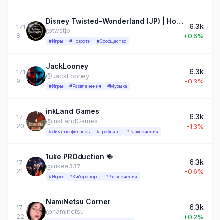
Disney Twisted-Wonderland (JP) | Новости и переводы
6.3k
171
@twstjp
8
+0.6%
#Игры
#Новости
#Сообщество
JackLooney
6.3k
171
@JackLooney
9
-0.3%
#Игры
#Развлечения
#Музыка
inkLand Games
6.3k
17
@inkLandGames
20
-1.3%
#Личные финансы
#Трейдинг
#Развлечения
1uke PROduction 🍻
6.3k
17
@lukee337
21
-0.6%
#Игры
#Киберспорт
#Развлечения
NamiNetsu Corner
6.3k
17
@naminetsu
22
+0.2%