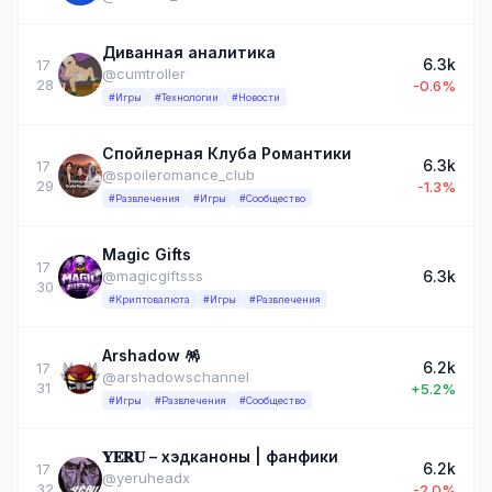
Диванная аналитика
6.3k
17
@cumtroller
28
-0.6%
#Игры
#Технологии
#Новости
Спойлерная Клуба Романтики
6.3k
17
@spoileromance_club
29
-1.3%
#Развлечения
#Игры
#Сообщество
Magic Gifts
17
6.3k
@magicgiftsss
30
#Криптовалюта
#Игры
#Развлечения
Arshadow 🪅
6.2k
17
@arshadowschannel
31
+5.2%
#Игры
#Развлечения
#Сообщество
𝐘𝐄𝐑𝐔 – хэдканоны | фанфики
6.2k
17
@yeruheadx
32
-2.0%