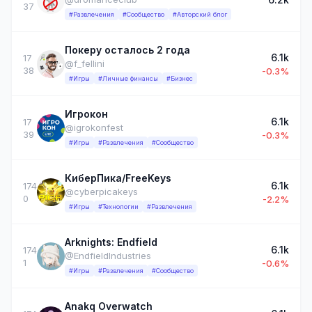
37
#Развлечения
#Сообщество
#Авторский блог
Покеру осталось 2 года
6.1k
17
@f_fellini
38
-0.3%
#Игры
#Личные финансы
#Бизнес
Игрокон
6.1k
17
@igrokonfest
39
-0.3%
#Игры
#Развлечения
#Сообщество
КиберПика/FreeKeys
6.1k
174
@cyberpicakeys
0
-2.2%
#Игры
#Технологии
#Развлечения
Arknights: Endfield
6.1k
174
@EndfieldIndustries
1
-0.6%
#Игры
#Развлечения
#Сообщество
Anakq Overwatch