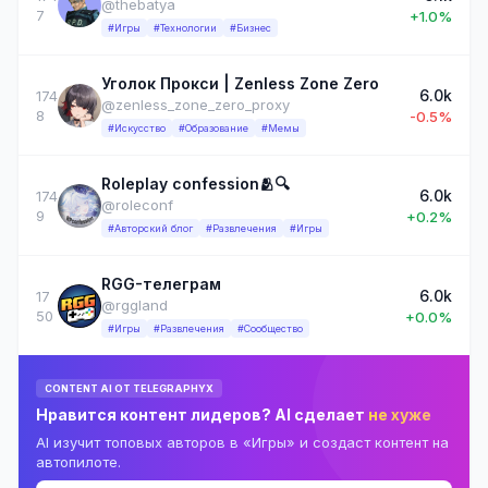
@thebatya
7
+1.0%
#Игры
#Технологии
#Бизнес
Уголок Прокси | Zenless Zone Zero
6.0k
174
@zenless_zone_zero_proxy
8
-0.5%
#Искусство
#Образование
#Мемы
Roleplay confession🫂🔍
6.0k
174
@roleconf
9
+0.2%
#Авторский блог
#Развлечения
#Игры
RGG-телеграм
6.0k
17
@rggland
50
+0.0%
#Игры
#Развлечения
#Сообщество
CONTENT AI ОТ TELEGRAPHYX
Нравится контент лидеров? AI сделает
не хуже
AI изучит топовых авторов в «Игры» и создаст контент на
автопилоте.