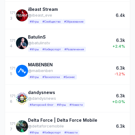
iBeast Stream
171
6.4k
@ibeast_eve
3
#Игры
#Сообщество
#Образование
BatulinS
6.3k
171
@batulinstv
4
+2.4%
#Игры
#Киберспорт
#Развлечения
MAIBENBEN
6.3k
171
@maibenben
5
-1.2%
#Игры
#Технологии
#Бизнес
dandysnews
6.3k
171
@dandysnews
6
+0.0%
#Авторский блог
#Игры
#Новости
Delta Force | Delta Force Mobile
171
6.3k
@deltaforcemobile
7
#Игры
#Киберспорт
#Новости