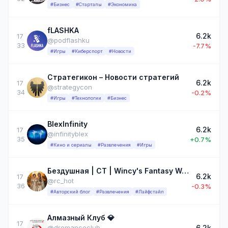
#Бизнес
#Стартапы
#Экономика
fLASHKA
6.2k
17
@podflashku
33
-7.7%
#Игры
#Киберспорт
#Новости
Стратегикон – Новости стратегий
6.2k
17
@strategycon
34
-0.2%
#Игры
#Технологии
#Бизнес
BlexInfinity
6.2k
17
@infinityblex
35
+0.7%
#Кино и сериалы
#Развлечения
#Игры
Бездушная | СТ | Wincy's Fantasy World | КР
6.2k
17
@rc_hot
36
-0.3%
#Авторский блог
#Развлечения
#Лайфстайл
Алмазный Клуб 💎
17
6.2k
@dromanceclub