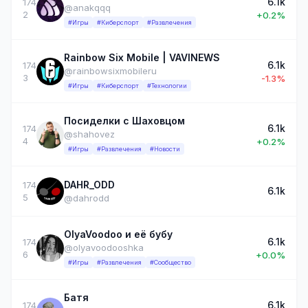
6.1k
174
@anakqqq
2
+0.2%
#Игры
#Киберспорт
#Развлечения
Rainbow Six Mobile | VAVINEWS
6.1k
174
@rainbowsixmobileru
3
-1.3%
#Игры
#Киберспорт
#Технологии
Посиделки с Шаховцом
6.1k
174
@shahovez
4
+0.2%
#Игры
#Развлечения
#Новости
DAHR_ODD
174
6.1k
5
@dahrodd
OlyaVoodoo и её бубу
6.1k
174
@olyavoodooshka
6
+0.0%
#Игры
#Развлечения
#Сообщество
Батя
6.1k
174