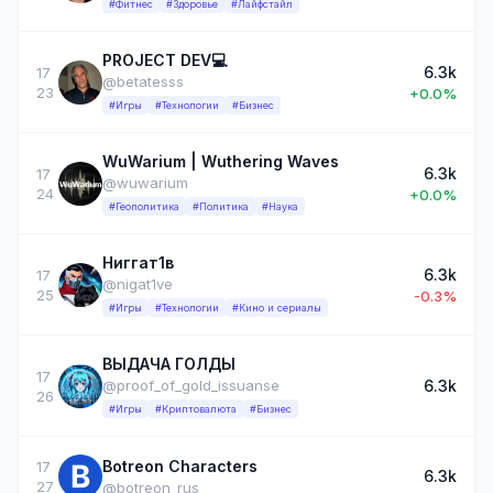
#Фитнес
#Здоровье
#Лайфстайл
PROJECT DEV💻
6.3k
17
@betatesss
23
+0.0%
#Игры
#Технологии
#Бизнес
WuWarium | Wuthering Waves
6.3k
17
@wuwarium
24
+0.0%
#Геополитика
#Политика
#Наука
Ниггат1в
6.3k
17
@nigat1ve
25
-0.3%
#Игры
#Технологии
#Кино и сериалы
ВЫДАЧА ГОЛДЫ
17
6.3k
@proof_of_gold_issuanse
26
#Игры
#Криптовалюта
#Бизнес
Botreon Characters
17
6.3k
27
@botreon_rus