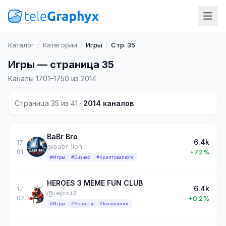
Каталог
/
Категории
/
Игры
/
Стр. 35
Игры — страница 35
Каналы 1701–1750 из 2014
Страница 35 из 41 ·
2014 каналов
BaBr Bro
6.4k
17
@babr_lion
01
+7.2%
#Игры
#Бизнес
#Криптовалюта
HEROES 3 MEME FUN CLUB
6.4k
17
@repou3
02
+0.2%
#Игры
#Новости
#Технологии