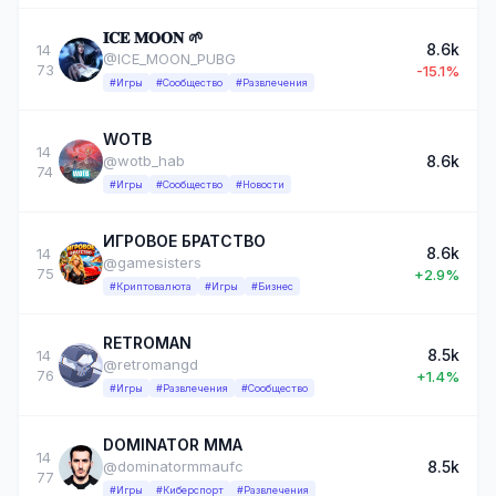
𝐈𝐂𝐄 𝐌𝐎𝐎𝐍 🌱
8.6k
14
@ICE_MOON_PUBG
73
-15.1%
#Игры
#Сообщество
#Развлечения
WOTB
14
8.6k
@wotb_hab
74
#Игры
#Сообщество
#Новости
ИГРОВОЕ БРАТСТВО
8.6k
14
@gamesisters
75
+2.9%
#Криптовалюта
#Игры
#Бизнес
RETROMAN
8.5k
14
@retromangd
76
+1.4%
#Игры
#Развлечения
#Сообщество
DOMINATOR MMA
14
8.5k
@dominatormmaufc
77
#Игры
#Киберспорт
#Развлечения