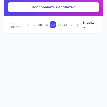
Попробовать бесплатно
←
Вперёд
1
...
28
29
30
31
32
...
41
Назад
→