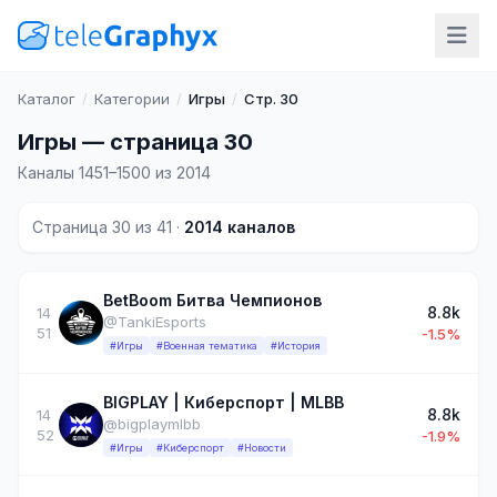
Каталог
/
Категории
/
Игры
/
Стр. 30
Игры — страница 30
Каналы 1451–1500 из 2014
Страница 30 из 41 ·
2014 каналов
BetBoom Битва Чемпионов
8.8k
14
@TankiEsports
51
-1.5%
#Игры
#Военная тематика
#История
BIGPLAY | Киберспорт | MLBB
8.8k
14
@bigplaymlbb
52
-1.9%
#Игры
#Киберспорт
#Новости