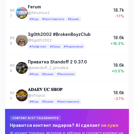
Ferum
18.7k
89
@ferumso2
7
-1.1%
#Игры
#Криптовалюта
#Бизнес
3g0th2002 #BrokenBoyzClub
18.6k
89
@Egoth2002
8
+16.3%
#Лайфстайл
#Юмор
#Развлечения
Приватка Standoff 2 0.37.0
18.6k
89
@standoff_2_privatka
9
+0.5%
#Игры
#Бизнес
#Технологии
𝐀𝐃𝐀𝐄𝐕 𝐔𝐂 𝐒𝐇𝐎𝐏
18.6k
90
@shopuc
0
-2.1%
#Игры
#Бизнес
#Криптовалюта
CONTENT AI ОТ TELEGRAPHYX
Нравится контент лидеров? AI сделает
не хуже
AI изучит топовых авторов в «Игры» и создаст контент на