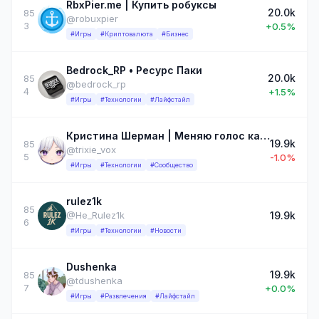
RbxPier.me | Купить робуксы
20.0k
85
@robuxpier
3
+0.5%
#Игры
#Криптовалюта
#Бизнес
Bedrock_RP • Ресурс Паки
20.0k
85
@bedrock_rp
4
+1.5%
#Игры
#Технологии
#Лайфстайл
Кристина Шерман | Меняю голос как перчатки
19.9k
85
@trixie_vox
5
-1.0%
#Игры
#Технологии
#Сообщество
rulez1k
85
19.9k
@He_Rulez1k
6
#Игры
#Технологии
#Новости
Dushenka
19.9k
85
@tdushenka
7
+0.0%
#Игры
#Развлечения
#Лайфстайл