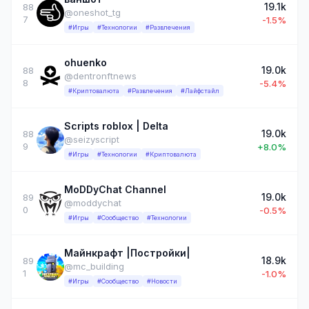
19.1k
88
@oneshot_tg
7
-1.5%
#Игры
#Технологии
#Развлечения
ohuenko
19.0k
88
@dentronftnews
8
-5.4%
#Криптовалюта
#Развлечения
#Лайфстайл
Scripts roblox | Delta
19.0k
88
@seizyscript
9
+8.0%
#Игры
#Технологии
#Криптовалюта
MoDDyChat Channel
19.0k
89
@moddychat
0
-0.5%
#Игры
#Сообщество
#Технологии
Майнкрафт |Постройки|
18.9k
89
@mc_building
1
-1.0%
#Игры
#Сообщество
#Новости