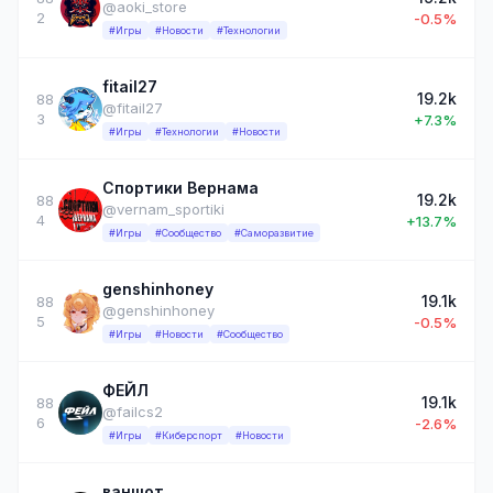
@aoki_store
2
-0.5%
#Игры
#Новости
#Технологии
fitail27
19.2k
88
@fitail27
3
+7.3%
#Игры
#Технологии
#Новости
Спортики Вернама
19.2k
88
@vernam_sportiki
4
+13.7%
#Игры
#Сообщество
#Саморазвитие
genshinhoney
19.1k
88
@genshinhoney
5
-0.5%
#Игры
#Новости
#Сообщество
ФЕЙЛ
19.1k
88
@failcs2
6
-2.6%
#Игры
#Киберспорт
#Новости
ваншот