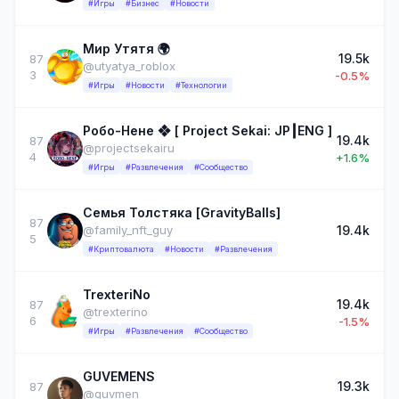
#Игры
#Бизнес
#Новости
Мир Утятя 🌍
19.5k
87
@utyatya_roblox
3
-0.5%
#Игры
#Новости
#Технологии
Робо-Нене ❖ [ Project Sekai: JP┃ENG ]
19.4k
87
@projectsekairu
4
+1.6%
#Игры
#Развлечения
#Сообщество
Семья Толстяка [GravityBalls]
87
19.4k
@family_nft_guy
5
#Криптовалюта
#Новости
#Развлечения
TrexteriNo
19.4k
87
@trexterino
6
-1.5%
#Игры
#Развлечения
#Сообщество
GUVEMENS
19.3k
87
@guvmen