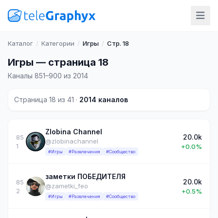
Каталог
/
Категории
/
Игры
/
Стр. 18
Игры — страница 18
Каналы 851–900 из 2014
Страница 18 из 41 ·
2014 каналов
Zlobina Channel
20.0k
85
@zlobinachannel
1
+0.0%
#Игры
#Развлечения
#Сообщество
заметки ПОБЕДИТЕЛЯ
20.0k
85
@zametki_feo
2
+0.5%
#Игры
#Развлечения
#Сообщество