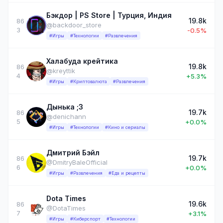
Бэкдор | PS Store | Турция, Индия
19.8k
86
@backdoor_store
3
-0.5%
#Игры
#Технологии
#Развлечения
Халабуда крейтика
19.8k
86
@kreyttik
4
+5.3%
#Игры
#Криптовалюта
#Развлечения
Дынька ;3
19.7k
86
@denichann
5
+0.0%
#Игры
#Технологии
#Кино и сериалы
Дмитрий Бэйл
19.7k
86
@DmitryBaleOfficial
6
+0.0%
#Игры
#Развлечения
#Еда и рецепты
Dota Times
19.6k
86
@DotaTimes
7
+3.1%
#Игры
#Киберспорт
#Технологии