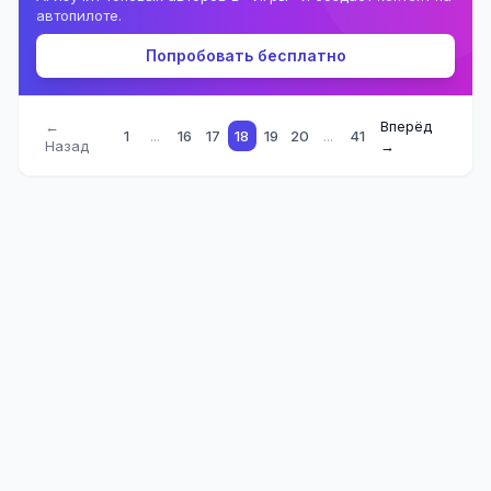
автопилоте.
Попробовать бесплатно
←
Вперёд
1
...
16
17
18
19
20
...
41
Назад
→