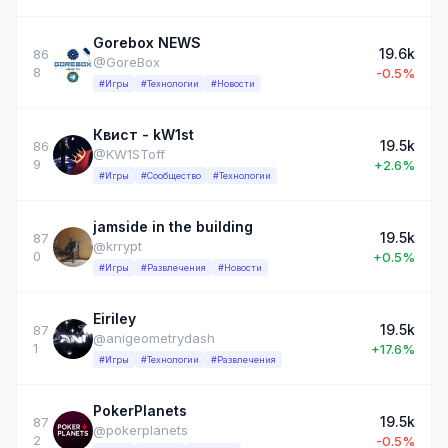
Gorebox NEWS
19.6k
86
@GoreBox
8
-0.5%
#Игры
#Технологии
#Новости
Квист - kW1st
19.5k
86
@KW1SToff
9
+2.6%
#Игры
#Сообщество
#Технологии
jamside in the building
19.5k
87
@krrypt
0
+0.5%
#Игры
#Развлечения
#Новости
Eiriley
19.5k
87
@anigeometrydash
1
+17.6%
#Игры
#Технологии
#Развлечения
PokerPlanets
19.5k
87
@pokerplanets
2
-0.5%