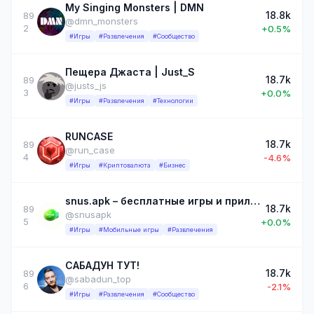
My Singing Monsters | DMN
18.8k
89
@dmn_monsters
2
+0.5%
#Игры
#Развлечения
#Сообщество
Пещера Джаста | Just_S
18.7k
89
@justs_js
3
+0.0%
#Игры
#Развлечения
#Технологии
RUNCASE
18.7k
89
@run_case
4
-4.6%
#Игры
#Криптовалюта
#Бизнес
snus.apk – бесплатные игры и приложения
18.7k
89
@snusapk
5
+0.0%
#Игры
#Мобильные игры
#Развлечения
САБАДУН ТУТ!
18.7k
89
@sabadun_top
6
-2.1%
#Игры
#Развлечения
#Сообщество