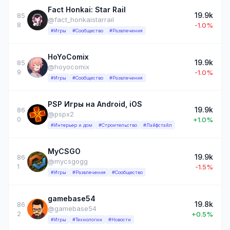
Fact Honkai: Star Rail
19.9k
85
@fact_honkaistarrail
8
-1.0%
#Игры
#Сообщество
#Развлечения
HoYoComix
19.9k
85
@hoyocomix
9
-1.0%
#Игры
#Сообщество
#Развлечения
PSP Игры на Android, iOS
19.9k
86
@pspx2
0
+1.0%
#Интерьер и дом
#Строительство
#Лайфстайл
MyCSGO
19.9k
86
@mycsgogg
1
-1.5%
#Игры
#Развлечения
#Сообщество
gamebase54
19.8k
86
@gamebase54
2
+0.5%
#Игры
#Технологии
#Новости