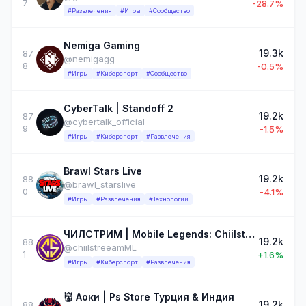
7
-28.7%
#Развлечения
#Игры
#Сообщество
Nemiga Gaming
19.3k
87
@nemigagg
8
-0.5%
#Игры
#Киберспорт
#Сообщество
CyberTalk | Standoff 2
19.2k
87
@cybertalk_official
9
-1.5%
#Игры
#Киберспорт
#Развлечения
Brawl Stars Live
19.2k
88
@brawl_starslive
0
-4.1%
#Игры
#Развлечения
#Технологии
ЧИЛСТРИМ | Mobile Legends: Chiilstreeam
19.2k
88
@chiilstreeamML
1
+1.6%
#Игры
#Киберспорт
#Развлечения
👹 Аоки | Ps Store Турция & Индия
19.2k
88