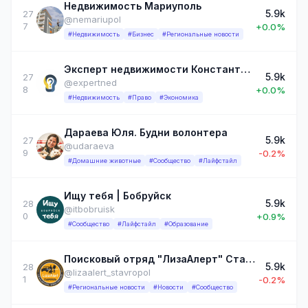
Недвижимость Мариуполь
5.9k
27
@nemariupol
7
+0.0%
#Недвижимость
#Бизнес
#Региональные новости
Эксперт недвижимости Константин Барсуков
5.9k
27
@expertned
8
+0.0%
#Недвижимость
#Право
#Экономика
Дараева Юля. Будни волонтера
5.9k
27
@udaraeva
9
-0.2%
#Домашние животные
#Сообщество
#Лайфстайл
Ищу тебя | Бобруйск
5.9k
28
@itbobruisk
0
+0.9%
#Сообщество
#Лайфстайл
#Образование
Поисковый отряд "ЛизаАлерт" Ставропольского края
5.9k
28
@lizaalert_stavropol
1
-0.2%
#Региональные новости
#Новости
#Сообщество