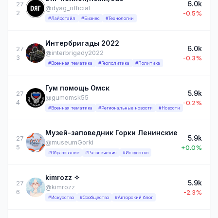
6.0k
27
@dyag_official
2
-0.5%
#Лайфстайл
#Бизнес
#Технологии
Интербригады 2022
6.0k
27
@interbrigady2022
3
-0.3%
#Военная тематика
#Геополитика
#Политика
Гум помощь Омск
5.9k
27
@gumomsk55
4
-0.2%
#Военная тематика
#Региональные новости
#Новости
Музей-заповедник Горки Ленинские
5.9k
27
@museumGorki
5
+0.0%
#Образование
#Развлечения
#Искусство
kimrozz ✧
5.9k
27
@kimrozz
6
-2.3%
#Искусство
#Сообщество
#Авторский блог