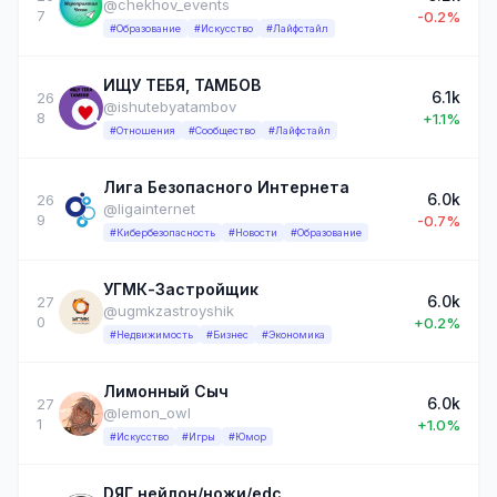
@chekhov_events
7
-0.2%
#Образование
#Искусство
#Лайфстайл
ИЩУ ТЕБЯ, ТАМБОВ
6.1k
26
@ishutebyatambov
8
+1.1%
#Отношения
#Сообщество
#Лайфстайл
Лига Безопасного Интернета
6.0k
26
@ligainternet
9
-0.7%
#Кибербезопасность
#Новости
#Образование
УГМК-Застройщик
6.0k
27
@ugmkzastroyshik
0
+0.2%
#Недвижимость
#Бизнес
#Экономика
Лимонный Сыч
6.0k
27
@lemon_owl
1
+1.0%
#Искусство
#Игры
#Юмор
DЯГ нейлон/ножи/edc