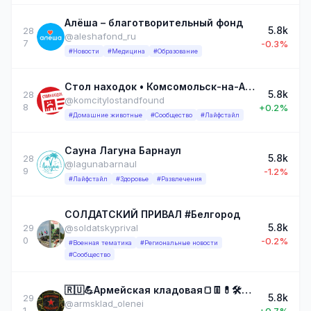
Алёша – благотворительный фонд
5.8k
28
@aleshafond_ru
7
-0.3%
#Новости
#Медицина
#Образование
Стол находок • Комсомольск-на-Амуре
5.8k
28
@komcitylostandfound
8
+0.2%
#Домашние животные
#Сообщество
#Лайфстайл
Сауна Лагуна Барнаул
5.8k
28
@lagunabarnaul
9
-1.2%
#Лайфстайл
#Здоровье
#Развлечения
СОЛДАТСКИЙ ПРИВАЛ #Белгород
5.8k
29
@soldatskyprival
0
-0.2%
#Военная тематика
#Региональные новости
#Сообщество
🇷🇺💪Армейская кладовая🍞👖💊🛠📎🦌
5.8k
29
@armsklad_olenei
1
+0.7%