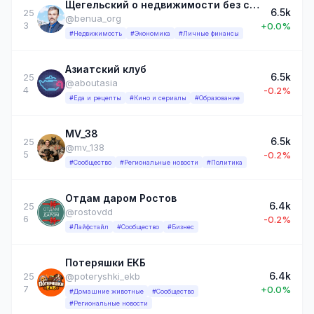
Щегельский о недвижимости без сиропа
6.5k
25
@benua_org
3
+0.0%
#Недвижимость
#Экономика
#Личные финансы
Азиатский клуб
6.5k
25
@aboutasia
4
-0.2%
#Еда и рецепты
#Кино и сериалы
#Образование
MV_38
6.5k
25
@mv_138
5
-0.2%
#Сообщество
#Региональные новости
#Политика
Отдам даром Ростов
6.4k
25
@rostovdd
6
-0.2%
#Лайфстайл
#Сообщество
#Бизнес
Потеряшки ЕКБ
6.4k
25
@poteryshki_ekb
7
+0.0%
#Домашние животные
#Сообщество
#Региональные новости