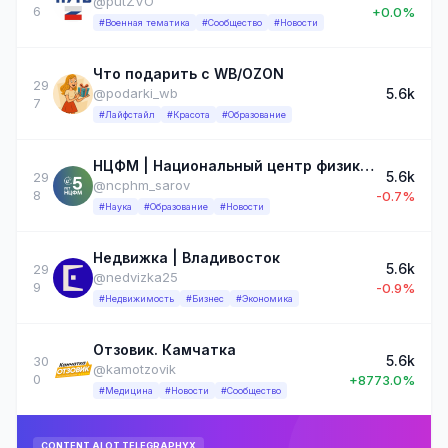
@putZVO
6
+0.0%
#Военная тематика
#Сообщество
#Новости
Что подарить с WB/OZON
29
5.6k
@podarki_wb
7
#Лайфстайл
#Красота
#Образование
НЦФМ | Национальный центр физики и математики
5.6k
29
@ncphm_sarov
8
-0.7%
#Наука
#Образование
#Новости
Недвижка | Владивосток
5.6k
29
@nedvizka25
9
-0.9%
#Недвижимость
#Бизнес
#Экономика
Отзовик. Камчатка
5.6k
30
@kamotzovik
0
+8773.0%
#Медицина
#Новости
#Сообщество
CONTENT AI ОТ TELEGRAPHYX