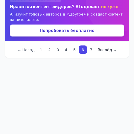
Нравится контент лидеров? AI сделает
не хуже
AI изучит топовых авторов в «Другое» и создаст контент
на автопилоте.
Попробовать бесплатно
← Назад
1
2
3
4
5
6
7
Вперёд →