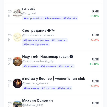
ru_cast
6.4k
25
@ru_cast
8
+1.9%
#Авторский блог
#Развлечения
#Лайфстайл
СостраданиеНН🐾
6.3k
25
@fundsostradanienn
9
-0.2%
#Домашние животные
#Сообщество
#Детское образование
Ищу тебя Нижневартовск 🅥
6.3k
26
@nizhnevartovsk_dtp
0
+3.8%
#Отношения
#Образование
#Сообщество
в ногах у Веспер | women's fan club
6.3k
26
@vespers_slaves
1
-0.2%
#Развлечения
#Искусство
#Лайфстайл
Михаил Соломин
6.3k
26
@Mikhail_HEX