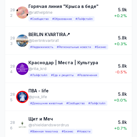
Горячая линия "Крыса в беде"
5.9k
28
@rathelpline
2
+0.2%
#Сообщество
#Образование
#Лайфстайл
BERLIN KVARTIRA📍
5.8k
28
@berlinkvartira1
3
+0.3%
#Недвижимость
#Региональные новости
#Бизнес
Краснодар | Места | Культура
5.8k
28
@rita_krd
4
-0.5%
#Лайфстайл
#Еда и рецепты
#Развлечения
ПВА - life
5.8k
28
@pva_life
5
+0.0%
#Домашние животные
#Сообщество
#Лайфстайл
Щит и Меч
5.8k
28
@shieldandswordrus
6
+0.7%
#Военная тематика
#Бизнес
#Новости