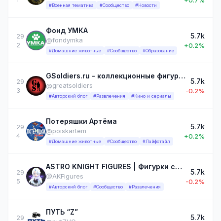
#Военная тематика
#Сообщество
#Новости
Фонд УМКА
5.7k
29
@fondymka
2
+0.2%
#Домашние животные
#Сообщество
#Образование
GSoldiers.ru - коллекционные фигурки Hot Toys | Damtoys
5.7k
29
@greatsoldiers
3
-0.2%
#Авторский блог
#Развлечения
#Кино и сериалы
Потеряшки Артёма
5.7k
29
@poiskartem
4
+0.2%
#Домашние животные
#Сообщество
#Лайфстайл
ASTRO KNIGHT FIGURES | Фигурки со всего мира
5.7k
29
@AKFigures
5
-0.2%
#Авторский блог
#Сообщество
#Развлечения
ПУТЬ “Z”
5.7k
29