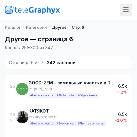
Каталог
/
Категории
/
Другое
/
Стр. 6
Другое — страница 6
Каналы 251–300 из 342
Страница 6 из 7 ·
342 каналов
GOOD-ZEM – земельные участки в Подмосковье
6.5k
25
@good_zem
1
-1.2%
#Недвижимость
#Лайфстайл
#Образование
КАТЯКОТ
6.5k
25
@katyakooot13
2
-2.0%
#Недвижимость
#Экономика
#Личные финансы