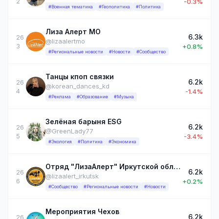
2
-0.3%
#Военная тематика
#Геополитика
#Политика
Лиза Алерт МО
6.3k
26
@lizaalertmo
3
+0.8%
#Региональные новости
#Новости
#Сообщество
Танцы кпоп связки
6.2k
26
@korean_dances_kd
4
-1.4%
#Реклама
#Образование
#Музыка
Зелёная барыня ESG
6.2k
26
@GreenLady77
5
-3.4%
#Экология
#Политика
#Экономика
Отряд "ЛизаАлерт" Иркутской области
6.2k
26
@lizaalert_irkutsk
6
+0.2%
#Сообщество
#Региональные новости
#Новости
Мероприятия Чехов
6.2k
26