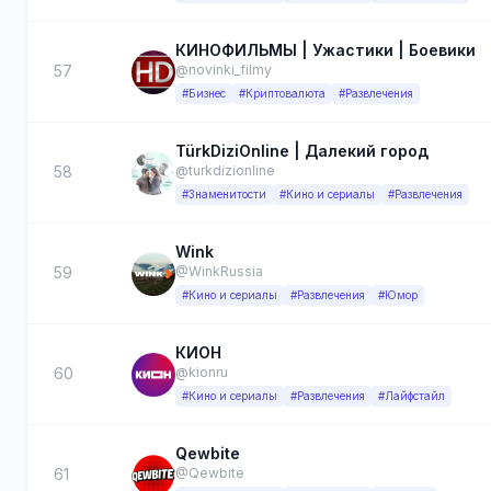
КИНОФИЛЬМЫ | Ужастики | Боевики
57
@novinki_filmy
#Бизнес
#Криптовалюта
#Развлечения
TürkDiziOnline | Далекий город
58
@turkdizionline
#Знаменитости
#Кино и сериалы
#Развлечения
Wink
59
@WinkRussia
#Кино и сериалы
#Развлечения
#Юмор
КИОН
60
@kionru
#Кино и сериалы
#Развлечения
#Лайфстайл
Qewbite
61
@Qewbite