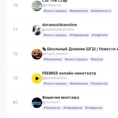
Cut The Crap
76
@cutterpool
#Кино и сериалы
#Развлечения
#Знаменитости
doramushkaonline
77
@doramushkaonline
#Кино и сериалы
#Образование
#Лайфстайл
🗞️ Школьный Дневник ШГШ / Новости
78
@shgsh_novosti
#Развлечения
#Кино и сериалы
#Музыка
PREMIER онлайн-кинотеатр
79
@premieronline
#Кино и сериалы
#Развлечения
#Технологии
Фишечки монтажа
80
@crucian31
#Технологии
#Образование
#Сообщество