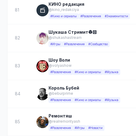
КИНО редакция
81
@kino_redakciya
#Кино и сериалы
#Развлечения
#Знаменитости
Шукаша Стримит👷🏻
82
@shukashastream
#Игры
#Развлечения
#Сообщество
Шоу Воли
83
@volyashow
#Развлечения
#Кино и сериалы
#Музыка
Король Бубей
84
@beburprime
#Развлечения
#Кино и сериалы
#Музыка
Ремонтяш
85
@realremontyash
#Развлечения
#Игры
#Новости