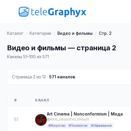
Каталог
/
Категории
/
Видео и фильмы
/
Стр. 2
Видео и фильмы — страница 2
Каналы 51–100 из 571
Страница 2 из 12 ·
571 каналов
#
КАНАЛ
Art Cinema | Nonconformism | Мода
51
@kino_iskusstvo_vintazh
#Искусство
#Психология
#Образование