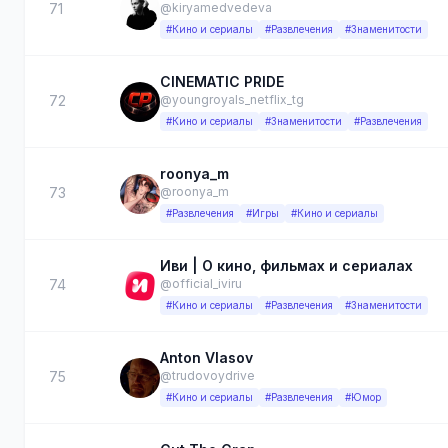
71
@kiryamedvedeva
#Кино и сериалы
#Развлечения
#Знаменитости
CINEMATIC PRIDE
72
@youngroyals_netflix_tg
#Кино и сериалы
#Знаменитости
#Развлечения
roonya_m
73
@roonya_m
#Развлечения
#Игры
#Кино и сериалы
Иви | О кино, фильмах и сериалах
74
@official_iviru
#Кино и сериалы
#Развлечения
#Знаменитости
Anton Vlasov
75
@trudovoydrive
#Кино и сериалы
#Развлечения
#Юмор