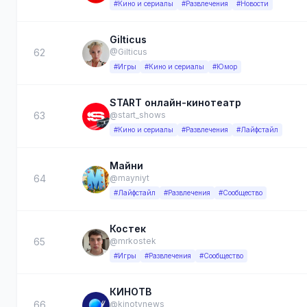
#Кино и сериалы
#Развлечения
#Новости
Gilticus
62
@Gilticus
#Игры
#Кино и сериалы
#Юмор
START онлайн-кинотеатр
63
@start_shows
#Кино и сериалы
#Развлечения
#Лайфстайл
Майни
64
@mayniyt
#Лайфстайл
#Развлечения
#Сообщество
Костек
65
@mrkostek
#Игры
#Развлечения
#Сообщество
КИНОТВ
66
@kinotvnews