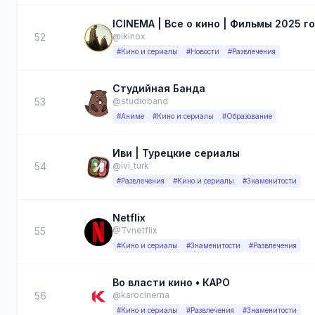
ICINEMA | Все о кино | Фильмы 2025 
52
@ikinox
#Кино и сериалы
#Новости
#Развлечения
Студийная Банда
53
@studioband
#Аниме
#Кино и сериалы
#Образование
Иви | Турецкие сериалы
54
@ivi_turk
#Развлечения
#Кино и сериалы
#Знаменитости
Netflix
55
@Tvnetflix
#Кино и сериалы
#Знаменитости
#Развлечения
Во власти кино • КАРО
56
@karocinema
#Кино и сериалы
#Развлечения
#Знаменитости