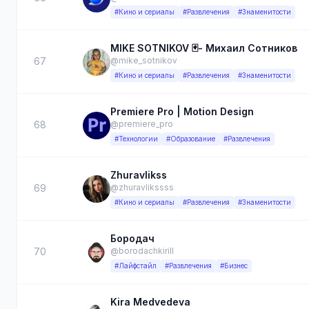
#Кино и сериалы
#Развлечения
#Знаменитости
MIKE SOTNIKOV 🃏- Михаил Сотников
67
@mike_sotnikov
#Кино и сериалы
#Развлечения
#Знаменитости
Premiere Pro | Motion Design
68
@premiere_pro
#Технологии
#Образование
#Развлечения
Zhuravlikss
69
@zhuravlikssss
#Кино и сериалы
#Развлечения
#Знаменитости
Бородач
70
@borodachkirill
#Лайфстайл
#Развлечения
#Бизнес
Kira Medvedeva