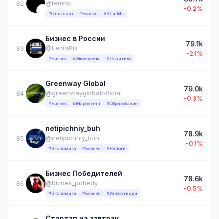
@temno
82
-0.2%
#Стартапы
#Бизнес
#AI и ML
Бизнес в России
79.1k
@LentaBis
83
-2.1%
#Бизнес
#Экономика
#Политика
Greenway Global
79.0k
@greenwayglobalofficial
84
-0.3%
#Бизнес
#Маркетинг
#Образование
netipichniy_buh
78.9k
@netipichniy_buh
85
-0.1%
#Экономика
#Бизнес
#Налоги
Бизнес Победителей
78.6k
@biznes_pobedy
86
-0.5%
#Экономика
#Бизнес
#Инвестиции
Стартап на завтрак