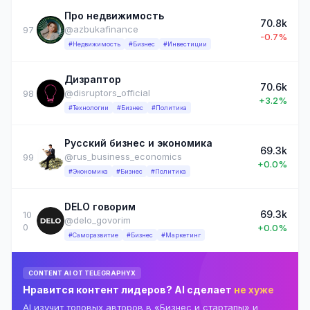
Про недвижимость
70.8k
@azbukafinance
97
-0.7%
#Недвижимость
#Бизнес
#Инвестиции
Дизраптор
70.6k
@disruptors_official
98
+3.2%
#Технологии
#Бизнес
#Политика
Русский бизнес и экономика
69.3k
@rus_business_economics
99
+0.0%
#Экономика
#Бизнес
#Политика
DELO говорим
69.3k
10
@delo_govorim
0
+0.0%
#Саморазвитие
#Бизнес
#Маркетинг
CONTENT AI ОТ TELEGRAPHYX
Нравится контент лидеров? AI сделает
не хуже
AI изучит топовых авторов в «Бизнес и стартапы» и