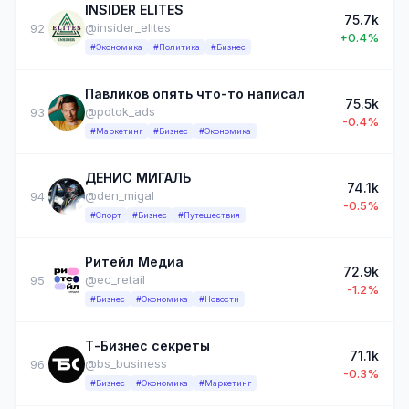
INSIDER ELITES
75.7k
@insider_elites
92
+0.4%
#Экономика
#Политика
#Бизнес
Павликов опять что-то написал
75.5k
@potok_ads
93
-0.4%
#Маркетинг
#Бизнес
#Экономика
ДЕНИС МИГАЛЬ
74.1k
@den_migal
94
-0.5%
#Спорт
#Бизнес
#Путешествия
Ритейл Медиа
72.9k
@ec_retail
95
-1.2%
#Бизнес
#Экономика
#Новости
Т-Бизнес секреты
71.1k
@bs_business
96
-0.3%
#Бизнес
#Экономика
#Маркетинг