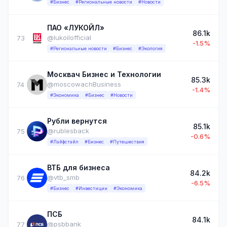
#Бизнес
#Региональные новости
#Новости
ПАО «ЛУКОЙЛ»
86.1k
@lukoilofficial
73
-1.5%
#Региональные новости
#Бизнес
#Экология
Москвач Бизнес и Технологии
85.3k
@moscowachBusiness
74
-1.4%
#Экономика
#Бизнес
#Новости
Рубли вернутся
85.1k
@rublesback
75
-0.6%
#Лайфстайл
#Бизнес
#Путешествия
ВТБ для бизнеса
84.2k
@vtb_smb
76
-6.5%
#Бизнес
#Инвестиции
#Экономика
ПСБ
84.1k
@psbbank
77