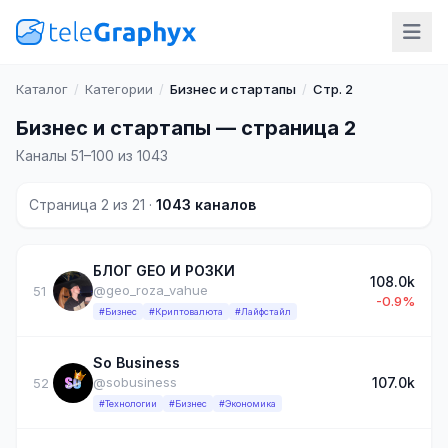
Каталог
/
Категории
/
Бизнес и стартапы
/
Стр. 2
Бизнес и стартапы — страница 2
Каналы 51–100 из 1043
Страница 2 из 21 ·
1043 каналов
БЛОГ GEO И РОЗКИ
108.0k
@geo_roza_vahue
51
-0.9%
#Бизнес
#Криптовалюта
#Лайфстайл
So Business
107.0k
@sobusiness
52
#Технологии
#Бизнес
#Экономика