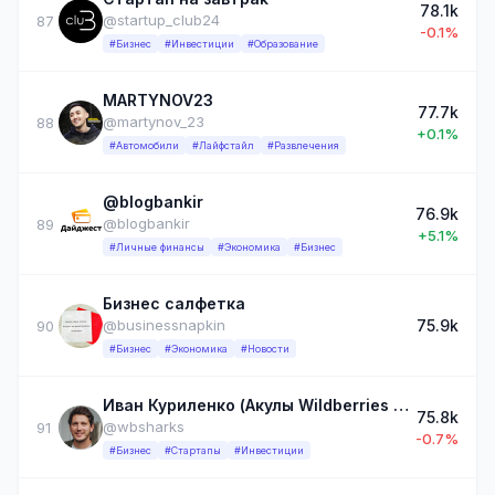
78.1k
@startup_club24
87
-0.1%
#Бизнес
#Инвестиции
#Образование
MARTYNOV23
77.7k
@martynov_23
88
+0.1%
#Автомобили
#Лайфстайл
#Развлечения
@blogbankir
76.9k
@blogbankir
89
+5.1%
#Личные финансы
#Экономика
#Бизнес
Бизнес салфетка
75.9k
@businessnapkin
90
#Бизнес
#Экономика
#Новости
Иван Куриленко (Акулы Wildberries и Ozon)
75.8k
@wbsharks
91
-0.7%
#Бизнес
#Стартапы
#Инвестиции