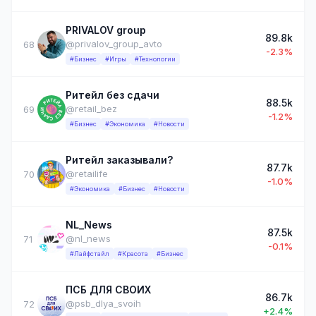
PRIVALOV group
89.8k
@privalov_group_avto
68
-2.3%
#Бизнес
#Игры
#Технологии
Ритейл без сдачи
88.5k
@retail_bez
69
-1.2%
#Бизнес
#Экономика
#Новости
Ритейл заказывали?
87.7k
@retailife
70
-1.0%
#Экономика
#Бизнес
#Новости
NL_News
87.5k
@nl_news
71
-0.1%
#Лайфстайл
#Красота
#Бизнес
ПСБ ДЛЯ СВОИХ
86.7k
@psb_dlya_svoih
72
+2.4%