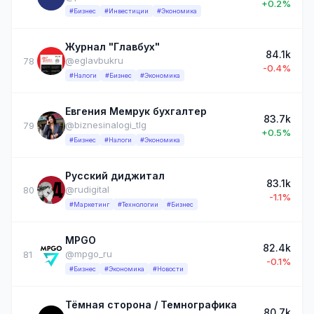
+0.2%
#Бизнес
#Инвестиции
#Экономика
Журнал "Главбух"
84.1k
@eglavbukru
78
-0.4%
#Налоги
#Бизнес
#Экономика
Евгения Мемрук бухгалтер
83.7k
@biznesinalogi_tlg
79
+0.5%
#Бизнес
#Налоги
#Экономика
Русский диджитал
83.1k
@rudigital
80
-1.1%
#Маркетинг
#Технологии
#Бизнес
MPGO
82.4k
@mpgo_ru
81
-0.1%
#Бизнес
#Экономика
#Новости
Тёмная сторона / Темнографика
80.7k