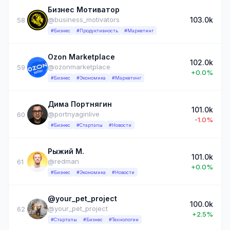
Бизнес Мотиватор
103.0k
@business_motivators
58
#Бизнес
#Продуктивность
#Маркетинг
Ozon Marketplace
102.0k
@ozonmarketplace
59
+0.0%
#Бизнес
#Экономика
#Маркетинг
Дима Портнягин
101.0k
@portnyaginlive
60
-1.0%
#Бизнес
#Стартапы
#Новости
Рыжий М.
101.0k
@redman
61
+0.0%
#Бизнес
#Экономика
#Новости
@your_pet_project
100.0k
@your_pet_project
62
+2.5%
#Стартапы
#Бизнес
#Технологии