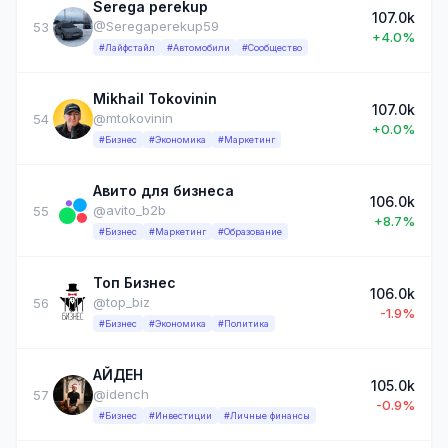
Serega perekup
107.0k
@Seregaperekup59
53
+4.0%
#Лайфстайл
#Автомобили
#Сообщество
Mikhail Tokovinin
107.0k
@mtokovinin
54
+0.0%
#Бизнес
#Экономика
#Маркетинг
Авито для бизнеса
106.0k
@avito_b2b
55
+8.7%
#Бизнес
#Маркетинг
#Образование
Топ Бизнес
106.0k
@top_biz
56
-1.9%
#Бизнес
#Экономика
#Политика
АЙДЕН
105.0k
@idench
57
-0.9%
#Бизнес
#Инвестиции
#Личные финансы