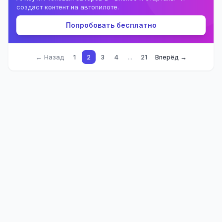
создаст контент на автопилоте.
Попробовать бесплатно
← Назад
1
2
3
4
...
21
Вперёд →