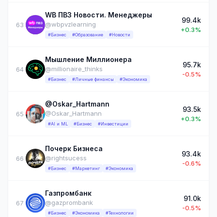
WB ПВЗ Новости. Менеджеры
99.4k
@wbpvzlearning
63
+0.3%
#Бизнес
#Образование
#Новости
Мышление Миллионера
95.7k
@millionaire_thinks
64
-0.5%
#Бизнес
#Личные финансы
#Экономика
@Oskar_Hartmann
93.5k
@Oskar_Hartmann
65
+0.3%
#AI и ML
#Бизнес
#Инвестиции
Почерк Бизнеса
93.4k
@rightsucess
66
-0.6%
#Бизнес
#Маркетинг
#Экономика
Газпромбанк
91.0k
@gazprombank
67
-0.5%
#Бизнес
#Экономика
#Технологии