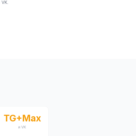
 VK.
TG+Max
и VK