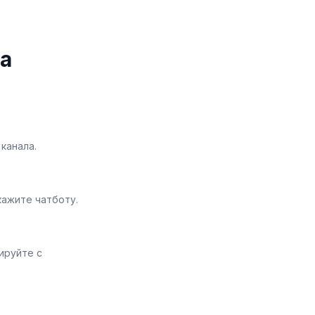
а
канала.
кажите чатботу.
ируйте с