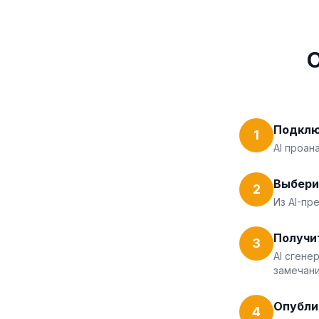
Подклю
1
AI проан
Выбери
2
Из AI-пр
Получи
3
AI сгене
замечани
Опубли
4