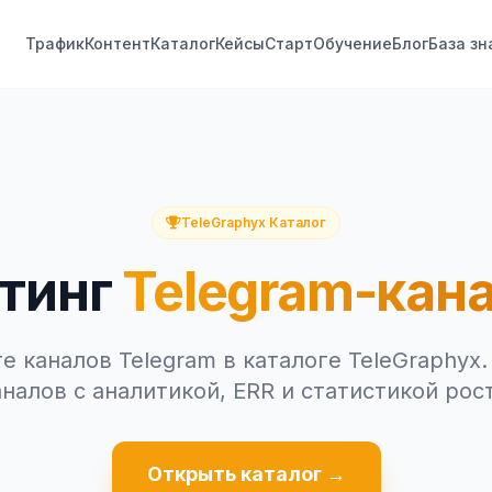
Трафик
Контент
Каталог
Кейсы
Старт
Обучение
Блог
База зн
TeleGraphyx Каталог
тинг
Telegram-кан
е каналов Telegram в каталоге TeleGraphyx.
аналов с аналитикой, ERR и статистикой рост
Открыть каталог →