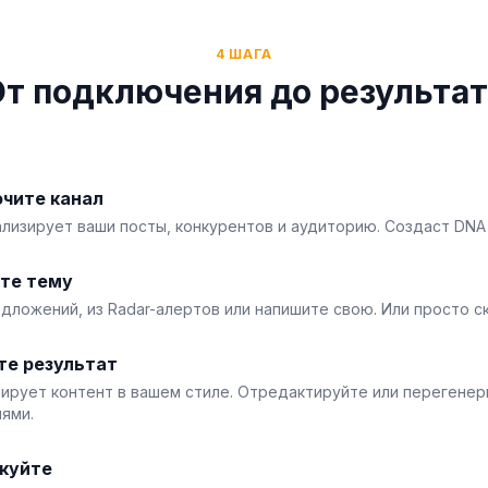
4 ШАГА
От подключения до результат
чите канал
ализирует ваши посты, конкурентов и аудиторию. Создаст DNA 
те тему
едложений, из Radar-алертов или напишите свою. Или просто с
те результат
рирует контент в вашем стиле. Отредактируйте или перегенер
ями.
куйте