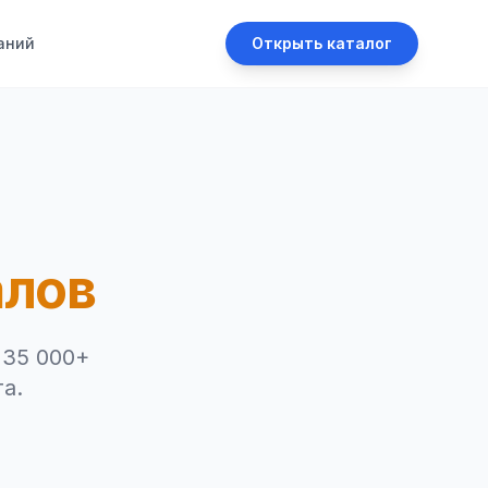
аний
Открыть каталог
алов
 35 000+
а.