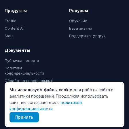
Продукты
Ресурсы
Traffic
Обучение
Content AI
База знаний
Stats
Поддержка: @tgryx
Документы
Публичная оферта
Политика
конфиденциальности
Обработка персональных
данных
Мы используем файлы cookie
для работы сайта и
Согласие на рассылки
аналитики посещений. Продолжая использовать
сайт, вы соглашаетесь с
политикой
конфиденциальности
.
© 2024 TeleGraphyx. Все права защищены.
Принять
ИП Матвеева А.Ю., ИНН 510107251374