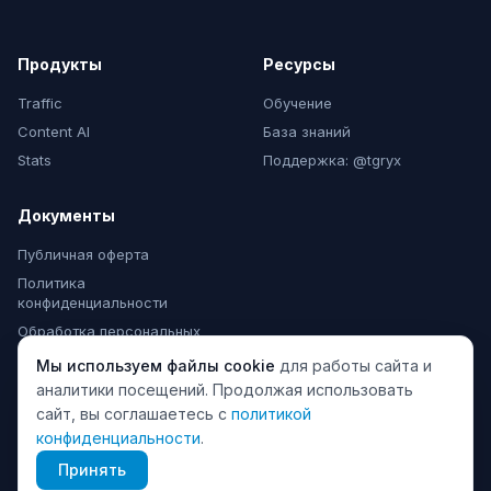
Продукты
Ресурсы
Traffic
Обучение
Content AI
База знаний
Stats
Поддержка: @tgryx
Документы
Публичная оферта
Политика
конфиденциальности
Обработка персональных
данных
Мы используем файлы cookie
для работы сайта и
Согласие на рассылки
аналитики посещений. Продолжая использовать
сайт, вы соглашаетесь с
политикой
конфиденциальности
.
© 2024 TeleGraphyx. Все права защищены.
Принять
ИП Матвеева А.Ю., ИНН 510107251374