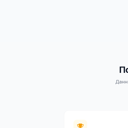
П
Данн