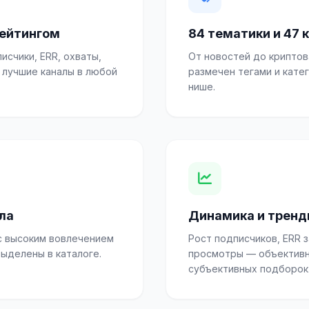
рейтингом
84 тематики и 47 
писчики, ERR, охваты,
От новостей до криптов
е лучшие каналы в любой
размечен тегами и кате
нише.
ла
Динамика и трен
с высоким вовлечением
Рост подписчиков, ERR з
ыделены в каталоге.
просмотры — объективн
субъективных подборок