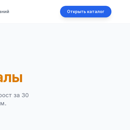
аний
Открыть каталог
алы
рост за 30
м.