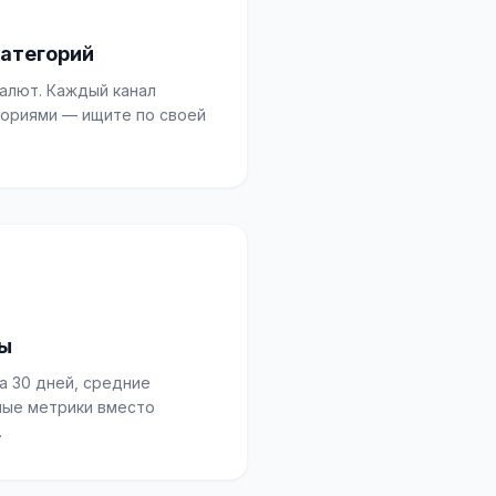
категорий
алют. Каждый канал
гориями — ищите по своей
ды
а 30 дней, средние
ые метрики вместо
.