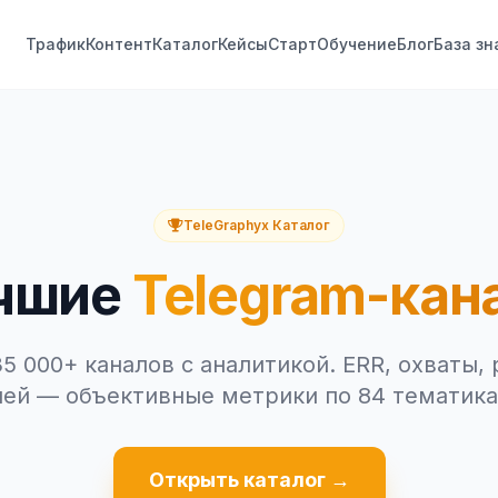
Трафик
Контент
Каталог
Кейсы
Старт
Обучение
Блог
База зн
TeleGraphyx Каталог
чшие
Telegram-кан
5 000+ каналов с аналитикой. ERR, охваты, 
ней — объективные метрики по 84 тематика
Открыть каталог →