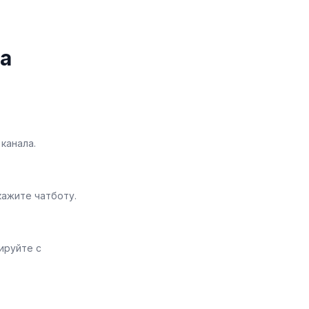
а
канала.
кажите чатботу.
ируйте с