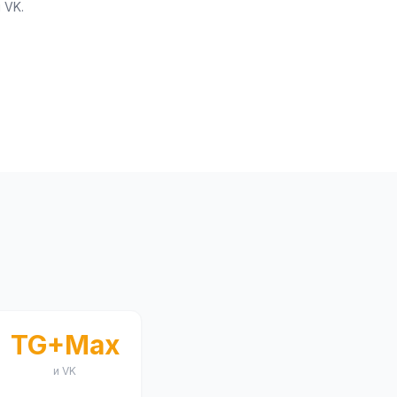
 VK.
TG+Max
и VK