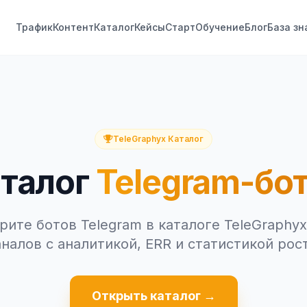
Трафик
Контент
Каталог
Кейсы
Старт
Обучение
Блог
База зн
TeleGraphyx Каталог
талог
Telegram-бо
ите ботов Telegram в каталоге TeleGraphyx
аналов с аналитикой, ERR и статистикой рост
Открыть каталог →