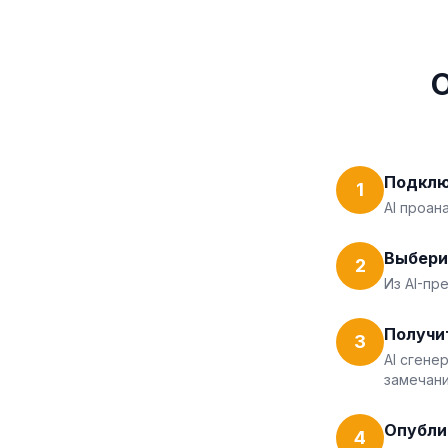
Подклю
1
AI проан
Выбери
2
Из AI-пр
Получи
3
AI сгене
замечани
Опубли
4