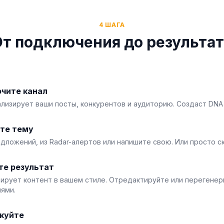
4 ШАГА
От подключения до результат
чите канал
ализирует ваши посты, конкурентов и аудиторию. Создаст DNA 
те тему
едложений, из Radar-алертов или напишите свою. Или просто с
те результат
рирует контент в вашем стиле. Отредактируйте или перегенер
ями.
куйте