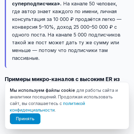
суперподписчика».
На канале 50 человек,
где автор знает каждого по имени, личная
консультация за 10 000 ₽ продаётся легко —
конверсия 5–10%, доход 25 000–50 000 ₽ с
одного поста. На канале 5 000 подписчиков
такой же пост может дать ту же сумму или
меньше — потому что подписчики там
пассивные.
Примеры микро-каналов с высоким ER из
нашей базы
Мы используем файлы cookie
для работы сайта и
аналитики посещений. Продолжая использовать
Фан-сообщество по супергероике:
505
сайт, вы соглашаетесь с
политикой
подписчиков, ER 0.85 (по 0.85 комментария в месяц
конфиденциальности
.
на каждого). Потенциальная модель — закрытый
Принять
платный фан-клуб, партнёрки с тематическим
мерчем.