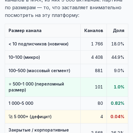
по размерам — то, что заставляет внимательно
посмотреть на эту платформу:
Размер канала
Каналов
Доля
< 10 подписчиков (новички)
1 766
18.0%
10–100 (микро)
4 408
44.9%
100–500 (массовый сегмент)
881
9.0%
⭐ 500–1 000 (переломный
101
1.0%
размер)
1 000–5 000
80
0.82%
🚀 5 000+ (дефицит)
4
0.04%
Закрытые / корпоративные
2 568
26.2%